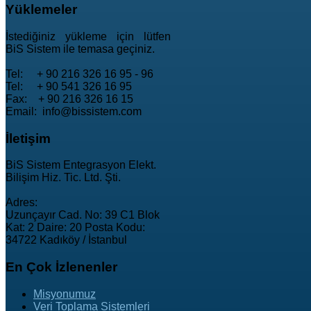
Yüklemeler
İstediğiniz yükleme için lütfen
BiS Sistem ile temasa geçiniz.
Tel: + 90 216 326 16 95 - 96
Tel: + 90 541 326 16 95
Fax: + 90 216 326 16 15
Email: info@bissistem.com
İletişim
BiS Sistem Entegrasyon Elekt.
Bilişim Hiz. Tic. Ltd. Şti.
Adres:
Uzunçayır Cad. No: 39 C1 Blok
Kat: 2 Daire: 20 Posta Kodu:
34722 Kadıköy / İstanbul
En
Çok İzlenenler
Misyonumuz
Veri Toplama Sistemleri