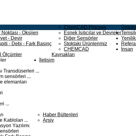
ChemCAD Process
Ürünle
 Noktası - Oksijen
Esnek Isıtıcılar ve Devreler
Temsilc
vet - Devir
Diğer Sensörler
Yenilik
piti - Debi - Fark Basınç
Stoktaki Ürünlerimiz
Refera
CHEMCAD
İnsan
el Ölçümler
Kaynakları
ler
İletişim
 Transdüserleri ...
 sensörleri ...
e elemanları
ri
i ...
rı
Haber Bültenleri
Kabloları ...
Arşiv
syon Yazılımı
ensörleri