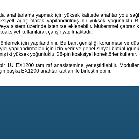
a anahtarlama yapmak için yüksek kalitede anahtar yolu sağ
aksiyell ağaç olarak yapılandırılmış bir yüksek yoğunluklu 
 veya sistem üzerinde istenirse eklenebilir. Mükemmel çapraz 
oaksiyel kullanılarak çalışır yapılmaktadır.
i önlemek için yapılandırılır. Bu bant genişliği korunması ve 
cı yapılandırmaları için izin verir ve genel sinyal bütünlüğünü 
ış iki yüksek yoğunluklu, 26-pin koaksiyel konektörler kullanır.
bir 1U EX1200 tam raf anasistemine yerleştirilebilir. Modüll
n başka EX1200 anahtar kartları ile birleştirilebilir.