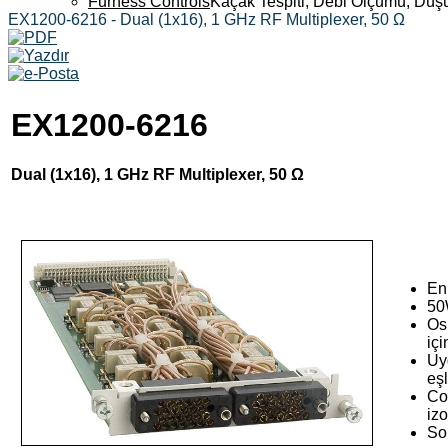
Furness Controls
Kaçak Tespiti, Debi Ölçümü, Düş
EX1200-6216 - Dual (1x16), 1 GHz RF Multiplexer, 50 Ω
EX1200-6216
Dual (1x16), 1 GHz RF Multiplexer, 50 Ω
En
50
Os
iç
Uy
eşl
Co
izo
Son