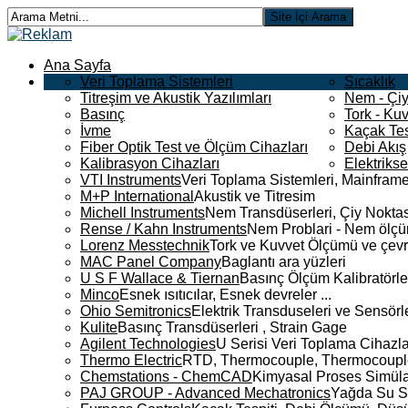
Ana Sayfa
Veri Toplama Sistemleri
Sıcaklık
Titreşim ve Akustik Yazılımları
Nem - Çiy
Basınç
Tork - Kuv
İvme
Kaçak Tes
Fiber Optik Test ve Ölçüm Cihazları
Debi Akış
Kalibrasyon Cihazları
Elektriks
VTI Instruments
Veri Toplama Sistemleri, Mainframe
M+P International
Akustik ve Titresim
Michell Instruments
Nem Transdüserleri, Çiy Noktası
Rense / Kahn Instruments
Nem Problari - Nem ölçüm
Lorenz Messtechnik
Tork ve Kuvvet Ölçümü ve çevr
MAC Panel Company
Baglantı ara yüzleri
U S F Wallace & Tiernan
Basınç Ölçüm Kalibratörle
Minco
Esnek ısıtıcılar, Esnek devreler ...
Ohio Semitronics
Elektrik Transduseleri ve Sensörler
Kulite
Basınç Transdüserleri , Strain Gage
Agilent Technologies
U Serisi Veri Toplama Cihazla
Thermo Electric
RTD, Thermocouple, Thermocouple 
Chemstations - ChemCAD
Kimyasal Proses Simüla
PAJ GROUP - Advanced Mechatronics
Yağda Su S