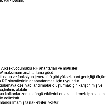
ük Fark Basınç
 yüksek yoğunluklu RF anahtarları ve matrisleri
W maksimum anahtarlama gücü
iloskop ve fonksiyon jeneratörü gibi yüksek bant genişliği ölçüm
in RF sinyallerinin anahtarlanması için uygundur
gulamaya özel yapılandırmalar oluşturmak için karıştırılmış ve
eştirilmiş olabilir
ax kalkanlar zemin döngü etkilerini en aza indirmek için siste
le edilmiştir
landırılmamış taslak etkileri yoktur