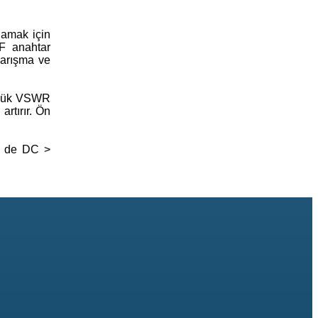
lamak için
RF anahtar
karışma ve
düşük VSWR
artırır. Ön
er de DC >