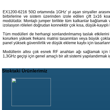
EX1200-6216 50Ω ortamında 1GHz' yi aşan sinyaller arasınd
birbirlerine ve sistem üzerinden izole edilen çift 1x16 ko
modülüdür. Montajlı jumper birlikte tüm kalkanlar bağlamak
izolasyon röleleri doğrudan konnektör çok kısa, düşük-kayıplı k
Tüm modülleri de herhangi sonlandırılmamış taslak etkilerin
korurken yüksek frekans matrisi tasarımları veya büyük çoklayı
panel yüksek güvenilirlik ve düşük ekleme kaybı için tasarlanm
Modüllerin altısı çok esnek RF anahtarı ağı sağlamak için 
1,3GHz geçişi için genel amaçlı bir alt sistemi yapılandırmak içi
Stoktaki
Ürünlerimiz