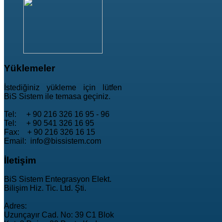
Yüklemeler
İstediğiniz yükleme için lütfen
BiS Sistem ile temasa geçiniz.
Tel: + 90 216 326 16 95 - 96
Tel: + 90 541 326 16 95
Fax: + 90 216 326 16 15
Email: info@bissistem.com
İletişim
BiS Sistem Entegrasyon Elekt.
Bilişim Hiz. Tic. Ltd. Şti.
Adres:
Uzunçayır Cad. No: 39 C1 Blok