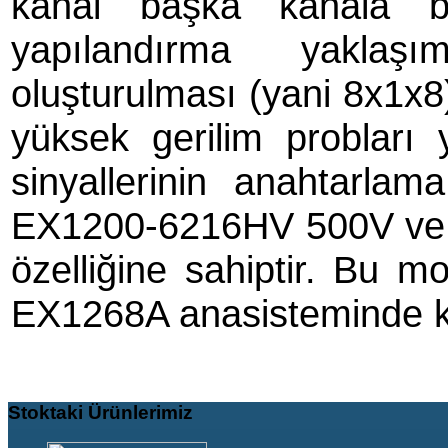
kanal başka kanala ba
yapılandırma yaklaş
oluşturulması (yani 8x1x8)
yüksek gerilim probları
sinyallerinin anahtarlam
EX1200-6216HV 500V ve 
özelliğine sahiptir. Bu 
EX1268A anasisteminde kul
Stoktaki
Ürünlerimiz