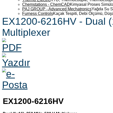
Chemstations - ChemCAD
Kimyasal Proses Simüla
PAJ GROUP - Advanced Mechatronics
Yağda Su S
Furness Controls
Kaçak Tespiti, Debi Ölçümü, Düş
EX1200-6216HV - Dual (
Multiplexer
EX1200-6216HV