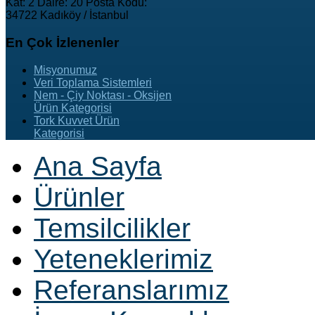
Kat: 2 Daire: 20 Posta Kodu:
34722 Kadıköy / İstanbul
En
Çok İzlenenler
Misyonumuz
Veri Toplama Sistemleri
Nem - Çiy Noktası - Oksijen
Ürün Kategorisi
Tork Kuvvet Ürün
Kategorisi
Ana Sayfa
Ürünler
Temsilcilikler
Yeteneklerimiz
Referanslarımız