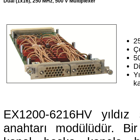
Dual (1x16), 250 MHz, 500 V Multiplexer
2
Ç
5
Di
Yı
ka
EX1200-6216HV yıldız 
anahtarı modülüdür. Bir