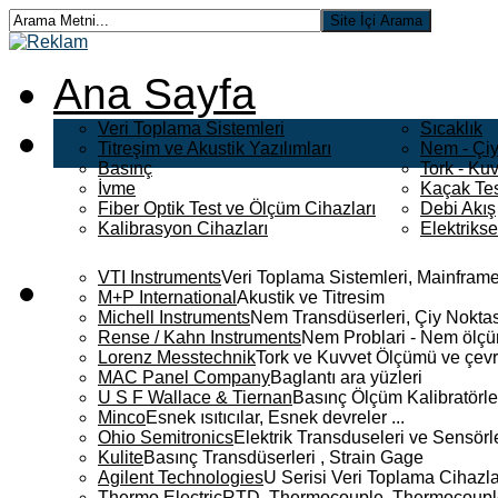
Ana Sayfa
Veri Toplama Sistemleri
Sıcaklık
Titreşim ve Akustik Yazılımları
Nem - Çiy
Basınç
Tork - Kuv
İvme
Kaçak Tes
Fiber Optik Test ve Ölçüm Cihazları
Debi Akış
Kalibrasyon Cihazları
Elektriks
VTI Instruments
Veri Toplama Sistemleri, Mainframe
M+P International
Akustik ve Titresim
Michell Instruments
Nem Transdüserleri, Çiy Noktası
Rense / Kahn Instruments
Nem Problari - Nem ölçüm
Lorenz Messtechnik
Tork ve Kuvvet Ölçümü ve çevr
MAC Panel Company
Baglantı ara yüzleri
U S F Wallace & Tiernan
Basınç Ölçüm Kalibratörle
Minco
Esnek ısıtıcılar, Esnek devreler ...
Ohio Semitronics
Elektrik Transduseleri ve Sensörler
Kulite
Basınç Transdüserleri , Strain Gage
Agilent Technologies
U Serisi Veri Toplama Cihazla
Thermo Electric
RTD, Thermocouple, Thermocouple 