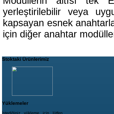
Modüllerin altısı tek
yerleştirilebilir veya uy
kapsayan esnek anahtarl
için diğer anahtar modülleri i
Stoktaki
Ürünlerimiz
Yüklemeler
İstediğiniz yükleme için lütfen