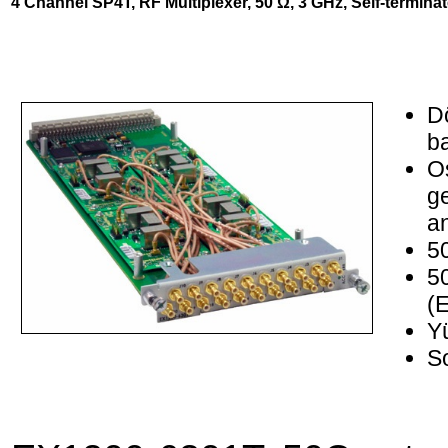
4 Channel SP4T, RF Multiplexer, 50 Ω, 3 GHz, Self-termina
D
ba
Os
ge
a
5
5
(
Y
So