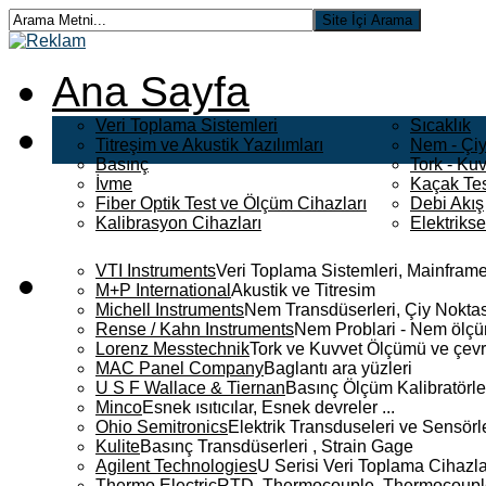
Ana Sayfa
Veri Toplama Sistemleri
Sıcaklık
Titreşim ve Akustik Yazılımları
Nem - Çiy
Basınç
Tork - Kuv
İvme
Kaçak Tes
Fiber Optik Test ve Ölçüm Cihazları
Debi Akış
Kalibrasyon Cihazları
Elektriks
VTI Instruments
Veri Toplama Sistemleri, Mainframe
M+P International
Akustik ve Titresim
Michell Instruments
Nem Transdüserleri, Çiy Noktası
Rense / Kahn Instruments
Nem Problari - Nem ölçüm
Lorenz Messtechnik
Tork ve Kuvvet Ölçümü ve çevr
MAC Panel Company
Baglantı ara yüzleri
U S F Wallace & Tiernan
Basınç Ölçüm Kalibratörle
Minco
Esnek ısıtıcılar, Esnek devreler ...
Ohio Semitronics
Elektrik Transduseleri ve Sensörler
Kulite
Basınç Transdüserleri , Strain Gage
Agilent Technologies
U Serisi Veri Toplama Cihazla
Thermo Electric
RTD, Thermocouple, Thermocouple 