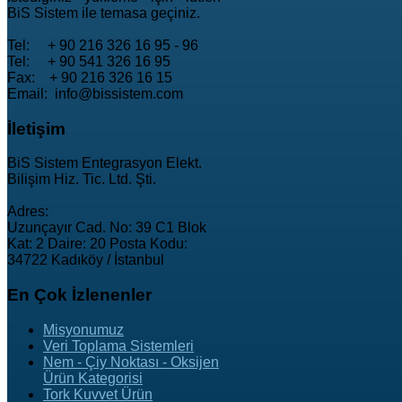
BiS Sistem ile temasa geçiniz.
Tel: + 90 216 326 16 95 - 96
Tel: + 90 541 326 16 95
Fax: + 90 216 326 16 15
Email: info@bissistem.com
İletişim
BiS Sistem Entegrasyon Elekt.
Bilişim Hiz. Tic. Ltd. Şti.
Adres:
Uzunçayır Cad. No: 39 C1 Blok
Kat: 2 Daire: 20 Posta Kodu:
34722 Kadıköy / İstanbul
En
Çok İzlenenler
Misyonumuz
Veri Toplama Sistemleri
Nem - Çiy Noktası - Oksijen
Ürün Kategorisi
Tork Kuvvet Ürün