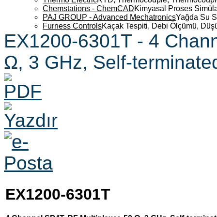
Chemstations - ChemCAD
Kimyasal Proses Simüla
PAJ GROUP - Advanced Mechatronics
Yağda Su S
Furness Controls
Kaçak Tespiti, Debi Ölçümü, Düş
EX1200-6301T - 4 Channe
Ω, 3 GHz, Self-terminate
EX1200-6301T