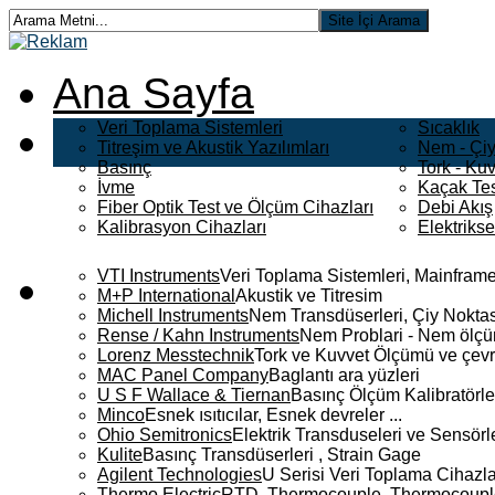
Ana Sayfa
Veri Toplama Sistemleri
Sıcaklık
Titreşim ve Akustik Yazılımları
Nem - Çiy
Basınç
Tork - Kuv
İvme
Kaçak Tes
Fiber Optik Test ve Ölçüm Cihazları
Debi Akış
Kalibrasyon Cihazları
Elektriks
VTI Instruments
Veri Toplama Sistemleri, Mainframe
M+P International
Akustik ve Titresim
Michell Instruments
Nem Transdüserleri, Çiy Noktası
Rense / Kahn Instruments
Nem Problari - Nem ölçüm
Lorenz Messtechnik
Tork ve Kuvvet Ölçümü ve çevr
MAC Panel Company
Baglantı ara yüzleri
U S F Wallace & Tiernan
Basınç Ölçüm Kalibratörle
Minco
Esnek ısıtıcılar, Esnek devreler ...
Ohio Semitronics
Elektrik Transduseleri ve Sensörler
Kulite
Basınç Transdüserleri , Strain Gage
Agilent Technologies
U Serisi Veri Toplama Cihazla
Thermo Electric
RTD, Thermocouple, Thermocouple 