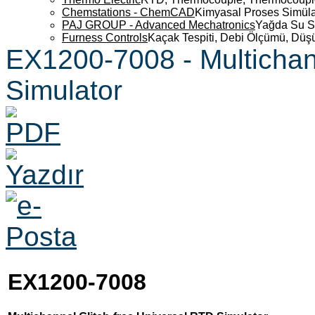
Chemstations - ChemCAD
Kimyasal Proses Simüla
PAJ GROUP - Advanced Mechatronics
Yağda Su S
Furness Controls
Kaçak Tespiti, Debi Ölçümü, Düş
EX1200-7008 - Multichan
Simulator
EX1200-7008