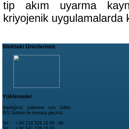
tip akım uyarma kayna
kriyojenik uygulamalarda ku
Stoktaki
Ürünlerimiz
Yüklemeler
İstediğiniz yükleme için lütfen
BiS Sistem ile temasa geçiniz.
Tel: + 90 216 326 16 95 - 96
Tel: + 90 541 326 16 95