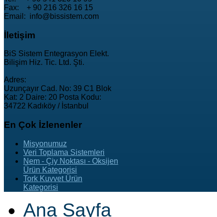
Fax: + 90 216 326 16 15
Email: info@bissistem.com
İletişim
BiS Sistem Entegrasyon Elekt.
Bilişim Hiz. Tic. Ltd. Şti.
Adres:
Uzunçayır Cad. No: 39 C1 Blok
Kat: 2 Daire: 20 Posta Kodu:
34722 Kadıköy / İstanbul
En
Çok İzlenenler
Misyonumuz
Veri Toplama Sistemleri
Nem - Çiy Noktası - Oksijen
Ürün Kategorisi
Tork Kuvvet Ürün
Kategorisi
Ana Sayfa