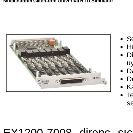
Multichannel Glitch-free Universal RTD Simulator
Se
H
Di
u
Da
D
Ka
Te
se
EX1200-7008 direnç sıc