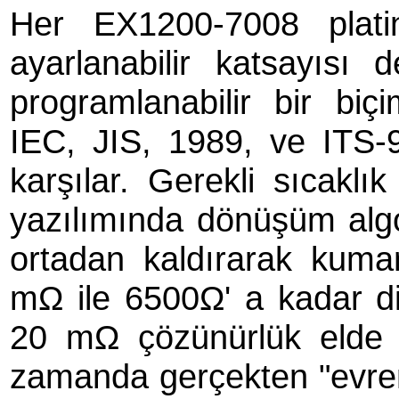
Her EX1200-7008 platin
ayarlanabilir katsayısı 
programlanabilir bir biçi
IEC, JIS, 1989, ve ITS-9
karşılar. Gerekli sıcakl
yazılımında dönüşüm algor
ortadan kaldırarak kuman
mΩ ile 6500Ω' a kadar dire
20 mΩ çözünürlük elde et
zamanda gerçekten "evrens