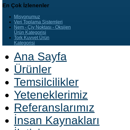
En
Çok İzlenenler
Misyonumuz
Veri Toplama Sistemleri
Nem - Çiy Noktası - Oksijen
Ürün Kategorisi
Tork Kuvvet Ürün
Kategorisi
Ana Sayfa
Ürünler
Temsilcilikler
Yeteneklerimiz
Referanslarımız
İnsan Kaynakları