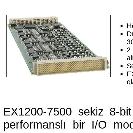
He
Dı
3
2 
a
Se
E
ol
EX1200-7500 sekiz 8-bit 
performanslı bir I/O mo