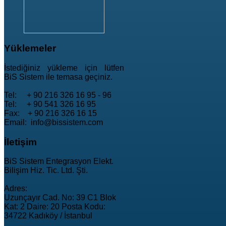
Yüklemeler
İstediğiniz yükleme için lütfen
BiS Sistem ile temasa geçiniz.
Tel: + 90 216 326 16 95 - 96
Tel: + 90 541 326 16 95
Fax: + 90 216 326 16 15
Email: info@bissistem.com
İletişim
BiS Sistem Entegrasyon Elekt.
Bilişim Hiz. Tic. Ltd. Şti.
Adres:
Uzunçayır Cad. No: 39 C1 Blok
Kat: 2 Daire: 20 Posta Kodu:
34722 Kadıköy / İstanbul