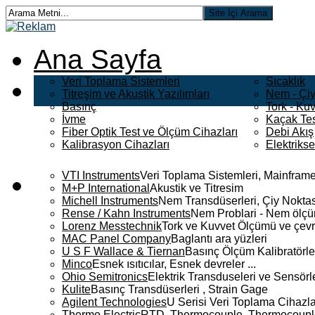
Ana Sayfa
Veri Toplama Sistemleri
Sıcaklık
Titreşim ve Akustik Yazılımları
Nem - Çiy
Basınç
Tork - Kuv
İvme
Kaçak Tes
Fiber Optik Test ve Ölçüm Cihazları
Debi Akış
Kalibrasyon Cihazları
Elektriks
VTI Instruments
Veri Toplama Sistemleri, Mainframe
M+P International
Akustik ve Titresim
Michell Instruments
Nem Transdüserleri, Çiy Noktası
Rense / Kahn Instruments
Nem Problari - Nem ölçüm
Lorenz Messtechnik
Tork ve Kuvvet Ölçümü ve çevr
MAC Panel Company
Baglantı ara yüzleri
U S F Wallace & Tiernan
Basınç Ölçüm Kalibratörle
Minco
Esnek ısıtıcılar, Esnek devreler ...
Ohio Semitronics
Elektrik Transduseleri ve Sensörler
Kulite
Basınç Transdüserleri , Strain Gage
Agilent Technologies
U Serisi Veri Toplama Cihazla
Thermo Electric
RTD, Thermocouple, Thermocouple 