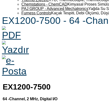
Chemstations - ChemCAD
Kimyasal Proses Simüla
PAJ GROUP - Advanced Mechatronics
Yağda Su S
Furness Controls
Kaçak Tespiti, Debi Ölçümü, Düş
EX1200-7500 - 64 -Channe
EX1200-7500
64 -Channel, 2 MHz, Digital I/O