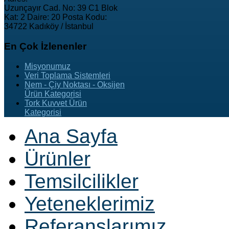
Uzunçayır Cad. No: 39 C1 Blok
Kat: 2 Daire: 20 Posta Kodu:
34722 Kadıköy / İstanbul
En
Çok İzlenenler
Misyonumuz
Veri Toplama Sistemleri
Nem - Çiy Noktası - Oksijen
Ürün Kategorisi
Tork Kuvvet Ürün
Kategorisi
Ana Sayfa
Ürünler
Temsilcilikler
Yeteneklerimiz
Referanslarımız