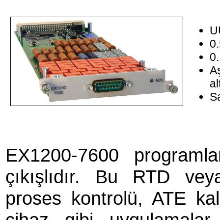
U
0.
0
Aş
al
Sa
EX1200-7600 programlan
çıkışlıdır. Bu RTD vey
proses kontrolü, ATE kal
cihaz gibi uygulamalar 