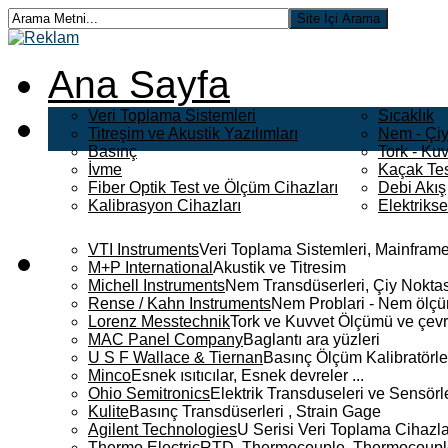
Ana Sayfa
Veri Toplama Sistemleri
Sıcaklık
Titreşim ve Akustik Yazılımları
Nem - Çiy
Basınç
Tork - Kuv
İvme
Kaçak Tes
Fiber Optik Test ve Ölçüm Cihazları
Debi Akış
Kalibrasyon Cihazları
Elektriks
VTI Instruments
Veri Toplama Sistemleri, Mainframe
M+P International
Akustik ve Titresim
Michell Instruments
Nem Transdüserleri, Çiy Noktası
Rense / Kahn Instruments
Nem Problari - Nem ölçüm
Lorenz Messtechnik
Tork ve Kuvvet Ölçümü ve çevr
MAC Panel Company
Baglantı ara yüzleri
U S F Wallace & Tiernan
Basınç Ölçüm Kalibratörle
Minco
Esnek ısıtıcılar, Esnek devreler ...
Ohio Semitronics
Elektrik Transduseleri ve Sensörler
Kulite
Basınç Transdüserleri , Strain Gage
Agilent Technologies
U Serisi Veri Toplama Cihazla
Thermo Electric
RTD, Thermocouple, Thermocouple 