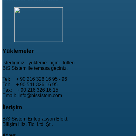
Yüklemeler
İstediğiniz yükleme için lütfen
BiS Sistem ile temasa geçiniz.
Tel: + 90 216 326 16 95 - 96
Tel: + 90 541 326 16 95
Fax: + 90 216 326 16 15
Email: info@bissistem.com
İletişim
BiS Sistem Entegrasyon Elekt.
Bilişim Hiz. Tic. Ltd. Şti.
Adres: