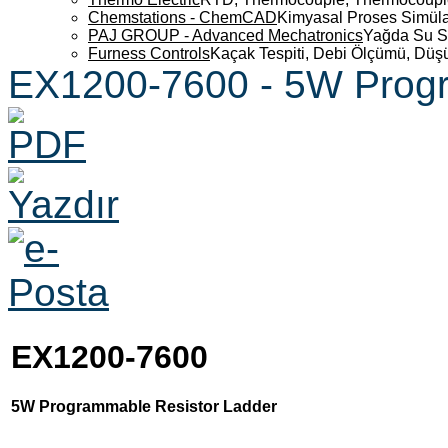
Chemstations - ChemCAD
Kimyasal Proses Simüla
PAJ GROUP - Advanced Mechatronics
Yağda Su S
Furness Controls
Kaçak Tespiti, Debi Ölçümü, Düş
EX1200-7600 - 5W Progr
EX1200-7600
5W Programmable Resistor Ladder