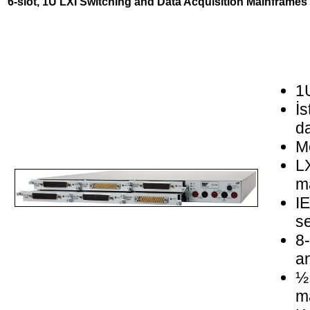
6-slot, 1U LXI Switching and Data Acquisition Mainframes
1
İs
da
Mo
LX
ma
IE
s
8-
a
½ 
ma