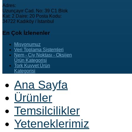
Adres:
Uzunçayır Cad. No: 39 C1 Blok
Kat: 2 Daire: 20 Posta Kodu:
34722 Kadıköy / İstanbul
En
Çok İzlenenler
Misyonumuz
Veri Toplama Sistemleri
Nem - Çiy Noktası - Oksijen
Ürün Kategorisi
Tork Kuvvet Ürün
Kategorisi
Ana Sayfa
Ürünler
Temsilcilikler
Yeteneklerimiz