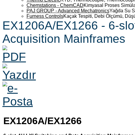
Chemstations - ChemCAD
Kimyasal Proses Simüla
PAJ GROUP - Advanced Mechatronics
Yağda Su S
Furness Controls
Kaçak Tespiti, Debi Ölçümü, Düş
EX1206A/EX1266 - 6-slot
Acquisition Mainframes
EX1206A/EX1266