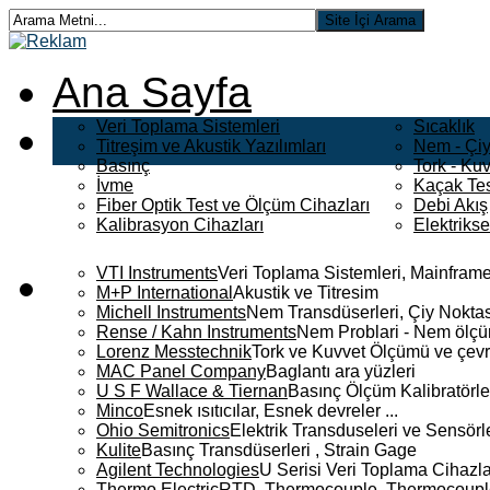
Ana Sayfa
Veri Toplama Sistemleri
Sıcaklık
Titreşim ve Akustik Yazılımları
Nem - Çiy
Basınç
Tork - Kuv
İvme
Kaçak Tes
Fiber Optik Test ve Ölçüm Cihazları
Debi Akış
Kalibrasyon Cihazları
Elektriks
VTI Instruments
Veri Toplama Sistemleri, Mainframe
M+P International
Akustik ve Titresim
Michell Instruments
Nem Transdüserleri, Çiy Noktası
Rense / Kahn Instruments
Nem Problari - Nem ölçüm
Lorenz Messtechnik
Tork ve Kuvvet Ölçümü ve çevr
MAC Panel Company
Baglantı ara yüzleri
U S F Wallace & Tiernan
Basınç Ölçüm Kalibratörle
Minco
Esnek ısıtıcılar, Esnek devreler ...
Ohio Semitronics
Elektrik Transduseleri ve Sensörler
Kulite
Basınç Transdüserleri , Strain Gage
Agilent Technologies
U Serisi Veri Toplama Cihazla
Thermo Electric
RTD, Thermocouple, Thermocouple 