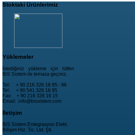
Stoktaki
Ürünlerimiz
Yüklemeler
İstediğiniz yükleme için lütfen
BiS Sistem ile temasa geçiniz.
Tel: + 90 216 326 16 95 - 96
Tel: + 90 541 326 16 95
Fax: + 90 216 326 16 15
Email: info@bissistem.com
İletişim
BiS Sistem Entegrasyon Elekt.
Bilişim Hiz. Tic. Ltd. Şti.