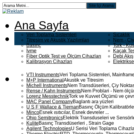
Ana Sayfa
Veri Toplama Sistemleri
Sıcaklık
Titreşim ve Akustik Yazılımları
Nem - Çiy
Basınç
Tork - Kuv
İvme
Kaçak Tes
Fiber Optik Test ve Ölçüm Cihazları
Debi Akış
Kalibrasyon Cihazları
Elektriks
VTI Instruments
Veri Toplama Sistemleri, Mainframe
M+P International
Akustik ve Titresim
Michell Instruments
Nem Transdüserleri, Çiy Noktası
Rense / Kahn Instruments
Nem Problari - Nem ölçüm
Lorenz Messtechnik
Tork ve Kuvvet Ölçümü ve çevr
MAC Panel Company
Baglantı ara yüzleri
U S F Wallace & Tiernan
Basınç Ölçüm Kalibratörle
Minco
Esnek ısıtıcılar, Esnek devreler ...
Ohio Semitronics
Elektrik Transduseleri ve Sensörler
Kulite
Basınç Transdüserleri , Strain Gage
Agilent Technologies
U Serisi Veri Toplama Cihazla
Thermo Electric
RTD, Thermocouple, Thermocouple 