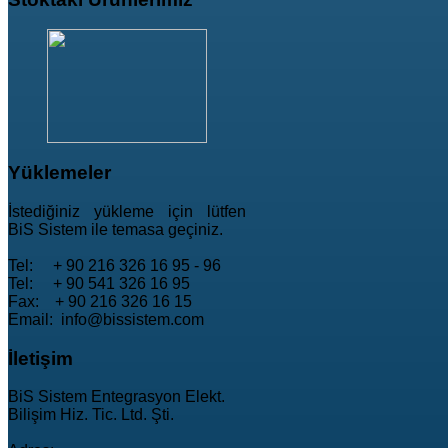
Yüklemeler
İstediğiniz yükleme için lütfen
BiS Sistem ile temasa geçiniz.
Tel: + 90 216 326 16 95 - 96
Tel: + 90 541 326 16 95
Fax: + 90 216 326 16 15
Email: info@bissistem.com
İletişim
BiS Sistem Entegrasyon Elekt.
Bilişim Hiz. Tic. Ltd. Şti.