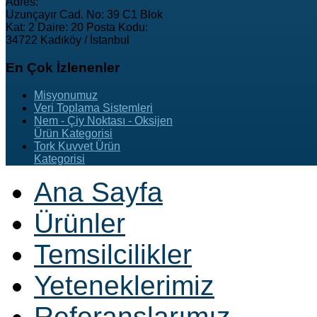
Adres:
Uzunçayır Cad. No: 39 C1 Blok
Kat: 2 Daire: 20 Posta Kodu:
34722 Kadıköy / İstanbul
En
Çok İzlenenler
Misyonumuz
Veri Toplama Sistemleri
Nem - Çiy Noktası - Oksijen
Ürün Kategorisi
Tork Kuvvet Ürün
Kategorisi
Ana Sayfa
Ürünler
Temsilcilikler
Yeteneklerimiz
Referanslarımız