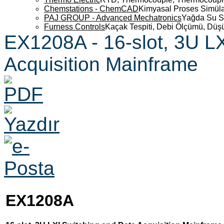
Chemstations - ChemCAD
Kimyasal Proses Simüla
PAJ GROUP - Advanced Mechatronics
Yağda Su S
Furness Controls
Kaçak Tespiti, Debi Ölçümü, Düş
EX1208A - 16-slot, 3U L
Acquisition Mainframe
EX1208A