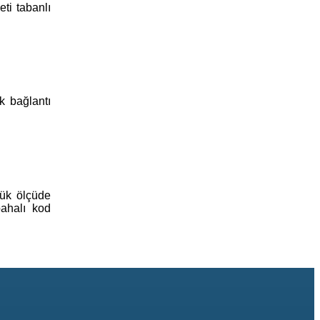
ti tabanlı
k bağlantı
yük ölçüde
ahalı kod