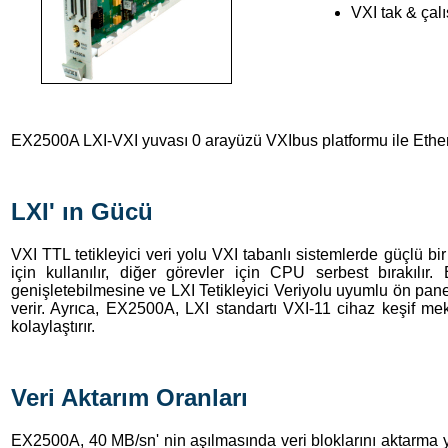
VXI tak & çalı
EX2500A LXI-VXI yuvası 0 arayüzü VXIbus platformu ile Ethernet
LXI' ın Gücü
VXI TTL tetikleyici veri yolu VXI tabanlı sistemlerde güçlü b
için kullanılır, diğer görevler için CPU serbest bırakıl
genişletebilmesine ve LXI Tetikleyici Veriyolu uyumlu ön panel 
verir. Ayrıca, EX2500A, LXI standartı VXI-11 cihaz keşif m
kolaylaştırır.
Veri Aktarım Oranları
EX2500A, 40 MB/sn' nin aşılmasında veri bloklarını aktarma 