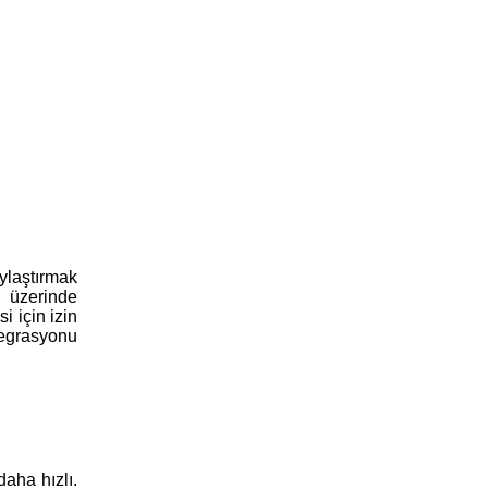
ylaştırmak
m üzerinde
i için izin
tegrasyonu
aha hızlı.