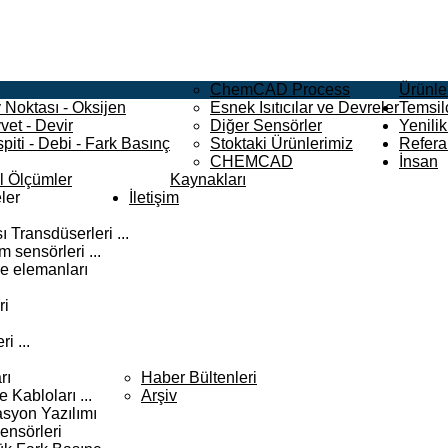
ChemCAD Process
Ürünle
 Noktası - Oksijen
Esnek Isıtıcılar ve Devreler
Temsilc
vet - Devir
Diğer Sensörler
Yenilik
piti - Debi - Fark Basınç
Stoktaki Ürünlerimiz
Refera
CHEMCAD
İnsan
el Ölçümler
Kaynakları
ler
İletişim
 Transdüserleri ...
 sensörleri ...
e elemanları
ri
i ...
rı
Haber Bültenleri
Kabloları ...
Arşiv
syon Yazılımı
ensörleri