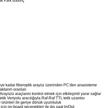
ük Fark Basınç
ye kadar fiberoptik arayüz üzerinden PC'den anasisteme
aktarım oranları
ayüzü araçlarını kontrol etmek için etkileşimli yarar sağlar
etik Veriyolu aracılığıyla Raf-Raf TTL tetik uzantısı
0 ürünleri ile geriye dönük uyumluluk
n on-board seçenekleri ile dış saat In/Out