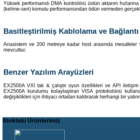
Yüksek performanslı DMA kontrolörü üstün aktarım hızlarına ul
(kelime-seri) komutu performansından ödün vermeden gerçekleş
Basitleştirilmiş Kablolama ve Bağlantı
Anasistem ve 200 metreye kadar host arasında mesafeler far
mevcuttur.
Benzer Yazılım Arayüzleri
EX2500A VXI tak & çalıştır oyun özellikleri ve API iletiş
EX2500A kurulumu kolaylaştıran VISA protokolünü kullan
değişiklikleri için ihtiyacı ortadan kaldırarak herhangi bir yatırı
Stoktaki
Ürünlerimiz