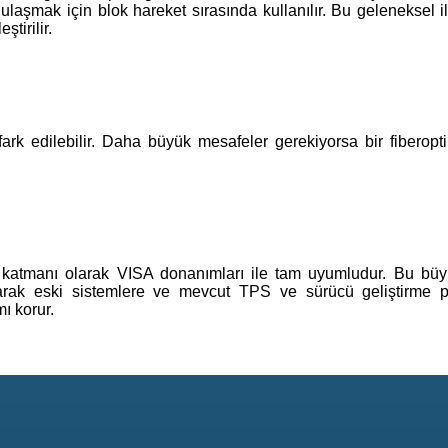
aşmak için blok hareket sırasında kullanılır. Bu geleneksel ile
tirilir.
k edilebilir. Daha büyük mesafeler gerekiyorsa bir fiberopti
im katmanı olarak VISA donanımları ile tam uyumludur. Bu bü
arak eski sistemlere ve mevcut TPS ve sürücü geliştirme p
mı korur.