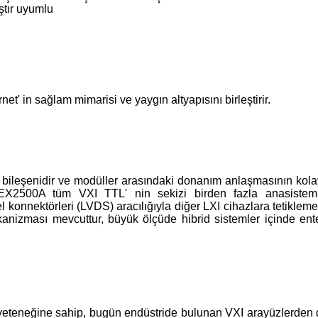
ştır uyumlu
' in sağlam mimarisi ve yaygın altyapısını birleştirir.
ir bileşenidir ve modüller arasındaki donanım anlaşmasının kola
ır. EX2500A tüm VXI TTL' nin sekizi birden fazla anasiste
konnektörleri (LVDS) aracılığıyla diğer LXI cihazlara tetiklemes
ekanizması mevcuttur, büyük ölçüde hibrid sistemler içinde en
yeteneğine sahip, bugün endüstride bulunan VXI arayüzlerden d