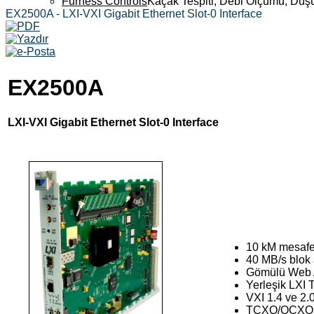
Furness Controls
Kaçak Tespiti, Debi Ölçümü, Düş
EX2500A - LXI-VXI Gigabit Ethernet Slot-0 Interface
EX2500A
LXI-VXI Gigabit Ethernet Slot-0 Interface
10 kM mesafe
40 MB/s blok 
Gömülü Web Ar
Yerleşik LXI T
VXI 1.4 ve 2.
TCXO/OCXO içi