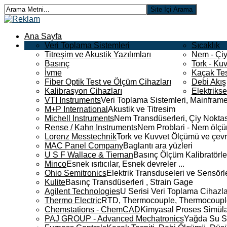
Ana Sayfa
Veri Toplama Sistemleri
Sıcaklık
Titreşim ve Akustik Yazılımları
Nem - Çiy
Basınç
Tork - Kuv
İvme
Kaçak Tes
Fiber Optik Test ve Ölçüm Cihazları
Debi Akış
Kalibrasyon Cihazları
Elektriks
VTI Instruments
Veri Toplama Sistemleri, Mainframe
M+P International
Akustik ve Titresim
Michell Instruments
Nem Transdüserleri, Çiy Noktası
Rense / Kahn Instruments
Nem Problari - Nem ölçüm
Lorenz Messtechnik
Tork ve Kuvvet Ölçümü ve çevr
MAC Panel Company
Baglantı ara yüzleri
U S F Wallace & Tiernan
Basınç Ölçüm Kalibratörle
Minco
Esnek ısıtıcılar, Esnek devreler ...
Ohio Semitronics
Elektrik Transduseleri ve Sensörler
Kulite
Basınç Transdüserleri , Strain Gage
Agilent Technologies
U Serisi Veri Toplama Cihazla
Thermo Electric
RTD, Thermocouple, Thermocouple 
Chemstations - ChemCAD
Kimyasal Proses Simüla
PAJ GROUP - Advanced Mechatronics
Yağda Su S