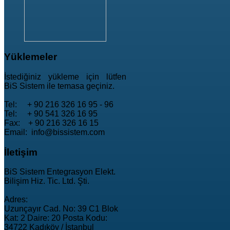
Yüklemeler
İstediğiniz yükleme için lütfen
BiS Sistem ile temasa geçiniz.
Tel: + 90 216 326 16 95 - 96
Tel: + 90 541 326 16 95
Fax: + 90 216 326 16 15
Email: info@bissistem.com
İletişim
BiS Sistem Entegrasyon Elekt.
Bilişim Hiz. Tic. Ltd. Şti.
Adres:
Uzunçayır Cad. No: 39 C1 Blok
Kat: 2 Daire: 20 Posta Kodu:
34722 Kadıköy / İstanbul