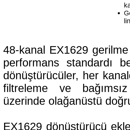
k
Ge
li
48-kanal EX1629 gerilme v
performans standardı be
dönüştürücüler, her kanald
filtreleme ve bağımsız
üzerinde olağanüstü doğrul
EX1629 dönüştürücü ekl