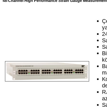
48-Channel High Performance Strain Gauge Measurement
Çe
y
2
Sa
Sa
Bi
k
Ba
ma
K
d
RJ
az
Sa