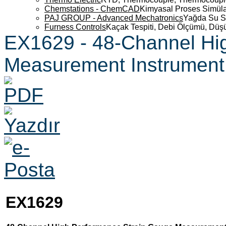
Chemstations - ChemCAD
Kimyasal Proses Simüla
PAJ GROUP - Advanced Mechatronics
Yağda Su S
Furness Controls
Kaçak Tespiti, Debi Ölçümü, Düş
EX1629 - 48-Channel Hi
Measurement Instrument
EX1629