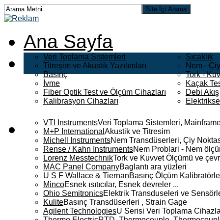
Ana Sayfa
Veri Toplama Sistemleri
Sıcaklık
Titreşim ve Akustik Yazılımları
Nem - Çiy
Basınç
Tork - Kuv
İvme
Kaçak Tes
Fiber Optik Test ve Ölçüm Cihazları
Debi Akış
Kalibrasyon Cihazları
Elektriks
VTI Instruments
Veri Toplama Sistemleri, Mainframe
M+P International
Akustik ve Titresim
Michell Instruments
Nem Transdüserleri, Çiy Noktası
Rense / Kahn Instruments
Nem Problari - Nem ölçüm
Lorenz Messtechnik
Tork ve Kuvvet Ölçümü ve çevr
MAC Panel Company
Baglantı ara yüzleri
U S F Wallace & Tiernan
Basınç Ölçüm Kalibratörle
Minco
Esnek ısıtıcılar, Esnek devreler ...
Ohio Semitronics
Elektrik Transduseleri ve Sensörler
Kulite
Basınç Transdüserleri , Strain Gage
Agilent Technologies
U Serisi Veri Toplama Cihazla
Thermo Electric
RTD, Thermocouple, Thermocouple 