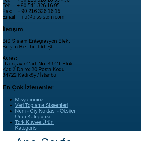
Tel: + 90 541 326 16 95
Fax: + 90 216 326 16 15
Email: info@bissistem.com
İletişim
BiS Sistem Entegrasyon Elekt.
Bilişim Hiz. Tic. Ltd. Şti.
Adres:
Uzunçayır Cad. No: 39 C1 Blok
Kat: 2 Daire: 20 Posta Kodu:
34722 Kadıköy / İstanbul
En
Çok İzlenenler
Misyonumuz
Veri Toplama Sistemleri
Nem - Çiy Noktası - Oksijen
Ürün Kategorisi
Tork Kuvvet Ürün
Kategorisi