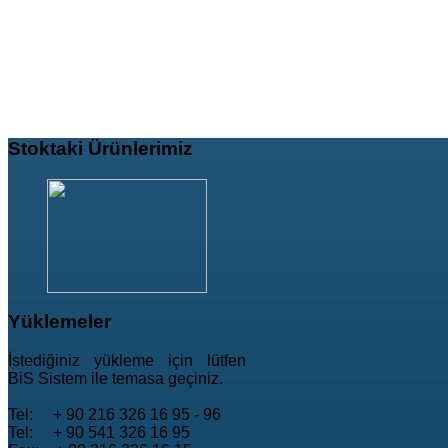
Stoktaki
Ürünlerimiz
Yüklemeler
İstediğiniz yükleme için lütfen
BiS Sistem ile temasa geçiniz.
Tel: + 90 216 326 16 95 - 96
Tel: + 90 541 326 16 95