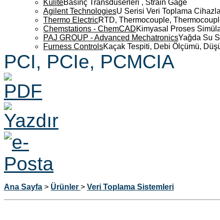
Kulite
Basınç Transdüserleri , Strain Gage
Agilent Technologies
U Serisi Veri Toplama Cihazla
Thermo Electric
RTD, Thermocouple, Thermocouple 
Chemstations - ChemCAD
Kimyasal Proses Simüla
PAJ GROUP - Advanced Mechatronics
Yağda Su S
Furness Controls
Kaçak Tespiti, Debi Ölçümü, Düş
PCI, PCIe, PCMCIA
Ana Sayfa
>
Ürünler
>
Veri Toplama Sistemleri