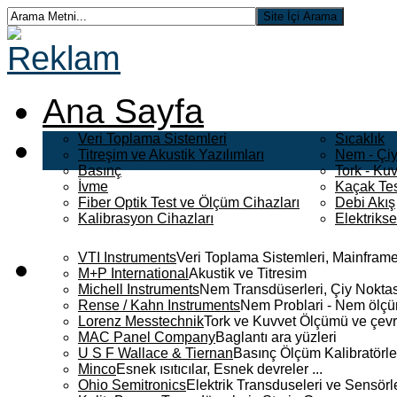
Ana Sayfa
Veri Toplama Sistemleri
Sıcaklık
Titreşim ve Akustik Yazılımları
Nem - Çiy
Basınç
Tork - Kuv
İvme
Kaçak Tes
Fiber Optik Test ve Ölçüm Cihazları
Debi Akış
Kalibrasyon Cihazları
Elektriks
VTI Instruments
Veri Toplama Sistemleri, Mainframe
M+P International
Akustik ve Titresim
Michell Instruments
Nem Transdüserleri, Çiy Noktası
Rense / Kahn Instruments
Nem Problari - Nem ölçüm
Lorenz Messtechnik
Tork ve Kuvvet Ölçümü ve çevr
MAC Panel Company
Baglantı ara yüzleri
U S F Wallace & Tiernan
Basınç Ölçüm Kalibratörle
Minco
Esnek ısıtıcılar, Esnek devreler ...
Ohio Semitronics
Elektrik Transduseleri ve Sensörler