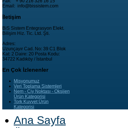
Fax: + 90 216 326 16 15
Email: info@bissistem.com
İletişim
BiS Sistem Entegrasyon Elekt.
Bilişim Hiz. Tic. Ltd. Şti.
Adres:
Uzunçayır Cad. No: 39 C1 Blok
Kat: 2 Daire: 20 Posta Kodu:
34722 Kadıköy / İstanbul
En
Çok İzlenenler
Misyonumuz
Veri Toplama Sistemleri
Nem - Çiy Noktası - Oksijen
Ürün Kategorisi
Tork Kuvvet Ürün
Kategorisi
Ana Sayfa