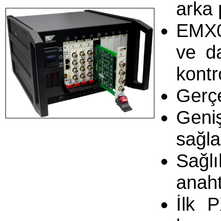
arka 
EMX0
ve da
kontr
Gerç
Geniş
sağl
Sağlı
anaht
İlk 