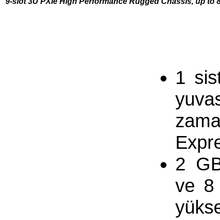
9-slot 3U PXIe High Performance Rugged Chassis, up to 
1 sis
yuva
zama
Expre
2 GB
ve 8 
yüks