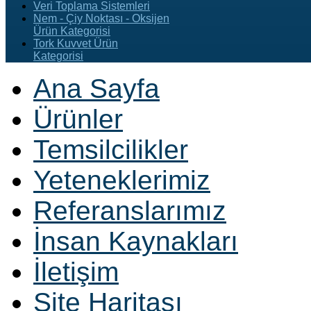
Veri Toplama Sistemleri
Nem - Çiy Noktası - Oksijen
Ürün Kategorisi
Tork Kuvvet Ürün
Kategorisi
Ana Sayfa
Ürünler
Temsilcilikler
Yeteneklerimiz
Referanslarımız
İnsan Kaynakları
İletişim
Site Haritası