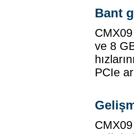
Bant g
CMX09 y
ve 8 GB
hızların
PCIe ark
Gelişm
CMX09 e