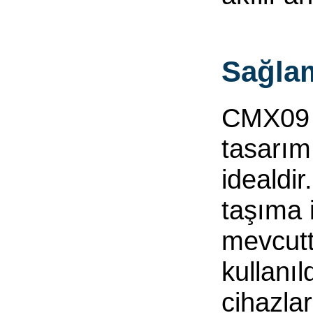
Sağla
CMX09 s
tasarımı
idealdi
taşıma i
mevcutt
kullanı
cihazla