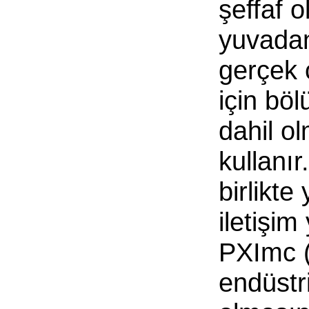
şeffaf 
yuvadan
gerçek 
için böl
dahil o
kullanı
birlikt
iletişi
PXImc (
endüstr