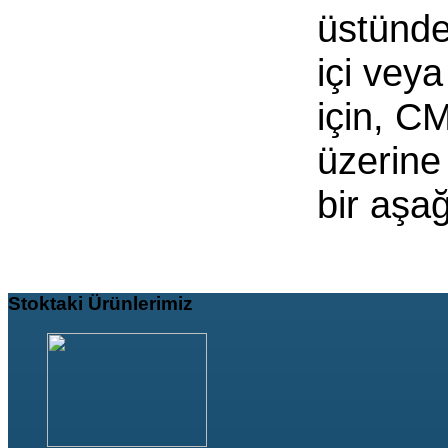
üstünde
içi vey
için, C
üzerine
bir aşağ
Stoktaki
Ürünlerimiz