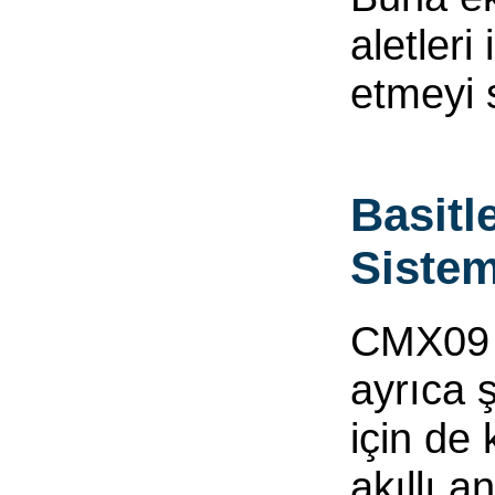
aletleri
etmeyi 
Basitl
Sistem
CMX09 ş
ayrıca 
için de 
akıllı a