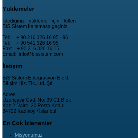
Yüklemeler
İstediğiniz yükleme için lütfen
BiS Sistem ile temasa geçiniz.
Tel: + 90 216 326 16 95 - 96
Tel: + 90 541 326 16 95
Fax: + 90 216 326 16 15
Email: info@bissistem.com
İletişim
BiS Sistem Entegrasyon Elekt.
Bilişim Hiz. Tic. Ltd. Şti.
Adres:
Uzunçayır Cad. No: 39 C1 Blok
Kat: 2 Daire: 20 Posta Kodu:
34722 Kadıköy / İstanbul
En
Çok İzlenenler
Misyonumuz