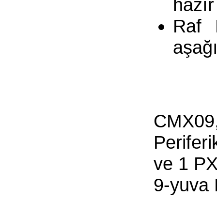
hazır
Raf 
aşağı
CMX09, 
Periferi
ve 1 PX
9-yuva 