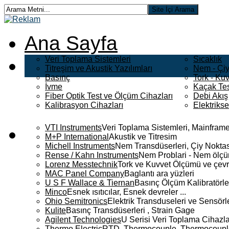
Ana Sayfa
Veri Toplama Sistemleri
Sıcaklık
Titreşim ve Akustik Yazılımları
Nem - Çiy
Basınç
Tork - Kuv
İvme
Kaçak Tes
Fiber Optik Test ve Ölçüm Cihazları
Debi Akış
Kalibrasyon Cihazları
Elektriks
VTI Instruments
Veri Toplama Sistemleri, Mainframe
M+P International
Akustik ve Titresim
Michell Instruments
Nem Transdüserleri, Çiy Noktası
Rense / Kahn Instruments
Nem Problari - Nem ölçüm
Lorenz Messtechnik
Tork ve Kuvvet Ölçümü ve çevr
MAC Panel Company
Baglantı ara yüzleri
U S F Wallace & Tiernan
Basınç Ölçüm Kalibratörle
Minco
Esnek ısıtıcılar, Esnek devreler ...
Ohio Semitronics
Elektrik Transduseleri ve Sensörler
Kulite
Basınç Transdüserleri , Strain Gage
Agilent Technologies
U Serisi Veri Toplama Cihazla
Thermo Electric
RTD, Thermocouple, Thermocouple 