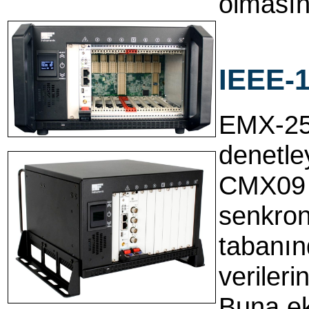
olmasına
IEEE-1
EMX-250
denetley
CMX09 
senkron
tabanın
veriler
Buna ek