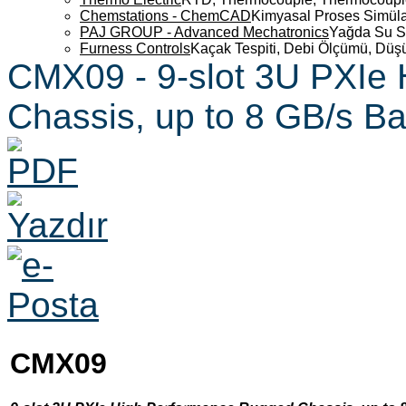
Chemstations - ChemCAD
Kimyasal Proses Simüla
PAJ GROUP - Advanced Mechatronics
Yağda Su S
Furness Controls
Kaçak Tespiti, Debi Ölçümü, Düş
CMX09 - 9-slot 3U PXIe
Chassis, up to 8 GB/s B
CMX09