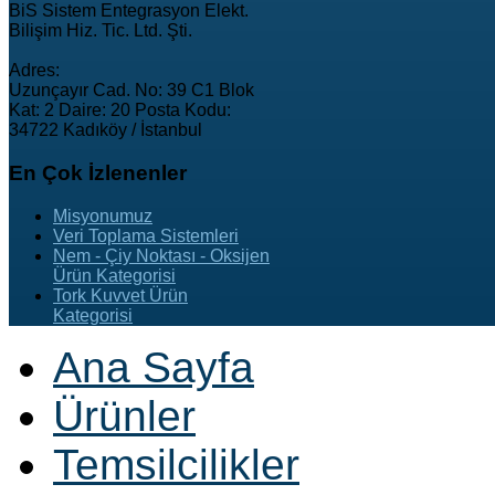
BiS Sistem Entegrasyon Elekt.
Bilişim Hiz. Tic. Ltd. Şti.
Adres:
Uzunçayır Cad. No: 39 C1 Blok
Kat: 2 Daire: 20 Posta Kodu:
34722 Kadıköy / İstanbul
En
Çok İzlenenler
Misyonumuz
Veri Toplama Sistemleri
Nem - Çiy Noktası - Oksijen
Ürün Kategorisi
Tork Kuvvet Ürün
Kategorisi
Ana Sayfa
Ürünler
Temsilcilikler