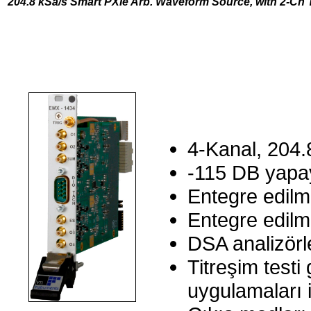
204.8 kSa/s Smart PXIe Arb. Waveform Source, with 2-Ch
4-Kanal, 204.
-115 DB yapay
Entegre edilm
Entegre edilm
DSA analizörle
Titreşim test
uygulamaları i