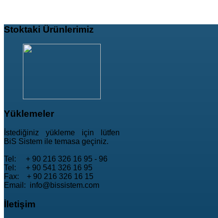
Stoktaki
Ürünlerimiz
Yüklemeler
İstediğiniz yükleme için lütfen
BiS Sistem ile temasa geçiniz.
Tel: + 90 216 326 16 95 - 96
Tel: + 90 541 326 16 95
Fax: + 90 216 326 16 15
Email: info@bissistem.com
İletişim