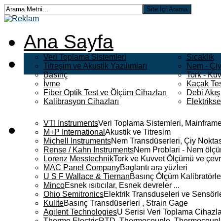
Ana Sayfa
Veri Toplama Sistemleri
Sıcaklık
Titreşim ve Akustik Yazılımları
Nem - Çiy
Basınç
Tork - Kuv
İvme
Kaçak Tes
Fiber Optik Test ve Ölçüm Cihazları
Debi Akış
Kalibrasyon Cihazları
Elektriks
VTI Instruments
Veri Toplama Sistemleri, Mainframe
M+P International
Akustik ve Titresim
Michell Instruments
Nem Transdüserleri, Çiy Noktası
Rense / Kahn Instruments
Nem Problari - Nem ölçüm
Lorenz Messtechnik
Tork ve Kuvvet Ölçümü ve çevr
MAC Panel Company
Baglantı ara yüzleri
U S F Wallace & Tiernan
Basınç Ölçüm Kalibratörle
Minco
Esnek ısıtıcılar, Esnek devreler ...
Ohio Semitronics
Elektrik Transduseleri ve Sensörler
Kulite
Basınç Transdüserleri , Strain Gage
Agilent Technologies
U Serisi Veri Toplama Cihazla
Thermo Electric
RTD, Thermocouple, Thermocouple 