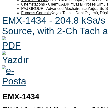
Chemstations - ChemCAD
Kimyasal Proses Simüla
PAJ GROUP - Advanced Mechatronics
Yağda Su S
Furness Controls
Kaçak Tespiti, Debi Ölçümü, Düş
EMX-1434 - 204.8 kSa/s
Source, with 2-Ch Tach 
EMX-1434