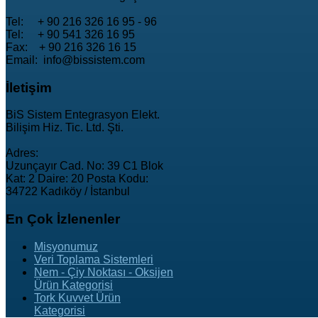
Tel: + 90 216 326 16 95 - 96
Tel: + 90 541 326 16 95
Fax: + 90 216 326 16 15
Email: info@bissistem.com
İletişim
BiS Sistem Entegrasyon Elekt.
Bilişim Hiz. Tic. Ltd. Şti.
Adres:
Uzunçayır Cad. No: 39 C1 Blok
Kat: 2 Daire: 20 Posta Kodu:
34722 Kadıköy / İstanbul
En
Çok İzlenenler
Misyonumuz
Veri Toplama Sistemleri
Nem - Çiy Noktası - Oksijen
Ürün Kategorisi
Tork Kuvvet Ürün
Kategorisi