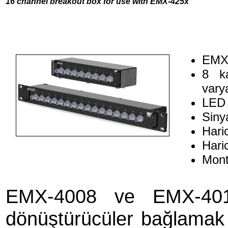
16 channel breakout box for use with EMX-425x
EMX-
8 k
vary
LED 
Sinya
Haric
Hari
Monte
EMX-4008 ve EMX-4016
dönüştürücüler bağlamak i