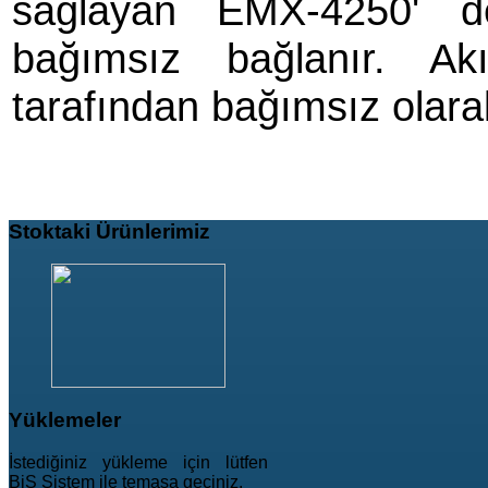
sağlayan EMX-4250' d
bağımsız bağlanır. Ak
tarafından bağımsız olarak 
Stoktaki
Ürünlerimiz
Yüklemeler
İstediğiniz yükleme için lütfen
BiS Sistem ile temasa geçiniz.