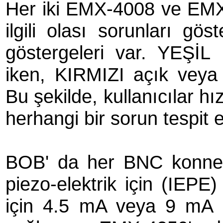
Her iki EMX-4008 ve EMX
ilgili olası sorunları g
göstergeleri var. YEŞİL
iken, KIRMIZI açık veya 
Bu şekilde, kullanıcılar hı
herhangi bir sorun tespit e
BOB' da her BNC konnekt
piezo-elektrik için (IEPE
için 4.5 mA veya 9 mA p