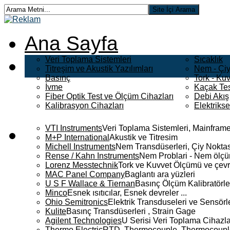
Ana Sayfa
Veri Toplama Sistemleri
Sıcaklık
Titreşim ve Akustik Yazılımları
Nem - Çiy
Basınç
Tork - Kuv
İvme
Kaçak Tes
Fiber Optik Test ve Ölçüm Cihazları
Debi Akış
Kalibrasyon Cihazları
Elektriks
VTI Instruments
Veri Toplama Sistemleri, Mainframe
M+P International
Akustik ve Titresim
Michell Instruments
Nem Transdüserleri, Çiy Noktası
Rense / Kahn Instruments
Nem Problari - Nem ölçüm
Lorenz Messtechnik
Tork ve Kuvvet Ölçümü ve çevr
MAC Panel Company
Baglantı ara yüzleri
U S F Wallace & Tiernan
Basınç Ölçüm Kalibratörle
Minco
Esnek ısıtıcılar, Esnek devreler ...
Ohio Semitronics
Elektrik Transduseleri ve Sensörler
Kulite
Basınç Transdüserleri , Strain Gage
Agilent Technologies
U Serisi Veri Toplama Cihazla
Thermo Electric
RTD, Thermocouple, Thermocouple 