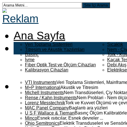
Ana Sayfa
Veri Toplama Sistemleri
Sıcaklık
Titreşim ve Akustik Yazılımları
Nem - Çiy
Basınç
Tork - Kuv
İvme
Kaçak Tes
Fiber Optik Test ve Ölçüm Cihazları
Debi Akış
Kalibrasyon Cihazları
Elektriks
VTI Instruments
Veri Toplama Sistemleri, Mainframe
M+P International
Akustik ve Titresim
Michell Instruments
Nem Transdüserleri, Çiy Noktası
Rense / Kahn Instruments
Nem Problari - Nem ölçüm
Lorenz Messtechnik
Tork ve Kuvvet Ölçümü ve çevr
MAC Panel Company
Baglantı ara yüzleri
U S F Wallace & Tiernan
Basınç Ölçüm Kalibratörle
Minco
Esnek ısıtıcılar, Esnek devreler ...
Ohio Semitronics
Elektrik Transduseleri ve Sensörler