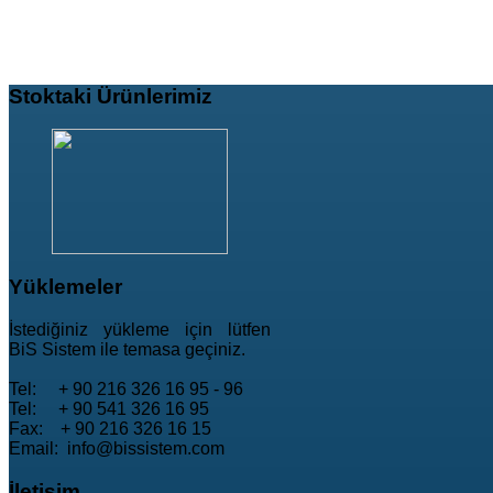
Stoktaki
Ürünlerimiz
Yüklemeler
İstediğiniz yükleme için lütfen
BiS Sistem ile temasa geçiniz.
Tel: + 90 216 326 16 95 - 96
Tel: + 90 541 326 16 95
Fax: + 90 216 326 16 15
Email: info@bissistem.com
İletişim