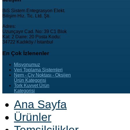
BiS Sistem Entegrasyon Elekt.
Bilişim Hiz. Tic. Ltd. Şti.
Adres:
Uzunçayır Cad. No: 39 C1 Blok
Kat: 2 Daire: 20 Posta Kodu:
34722 Kadıköy / İstanbul
En
Çok İzlenenler
Misyonumuz
Veri Toplama Sistemleri
Nem - Çiy Noktası - Oksijen
Ürün Kategorisi
Tork Kuvvet Ürün
Kategorisi
Ana Sayfa
Ürünler
Temsilcilikler