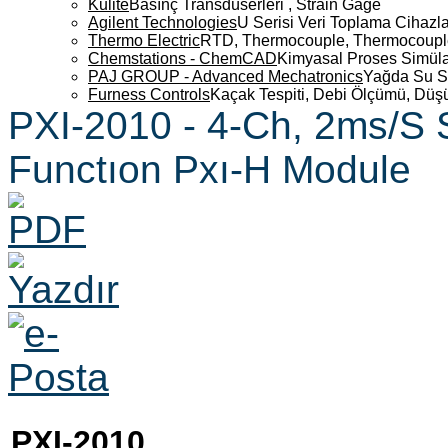
Kulite
Basınç Transdüserleri , Strain Gage
Agilent Technologies
U Serisi Veri Toplama Cihazla
Thermo Electric
RTD, Thermocouple, Thermocouple 
Chemstations - ChemCAD
Kimyasal Proses Simüla
PAJ GROUP - Advanced Mechatronics
Yağda Su S
Furness Controls
Kaçak Tespiti, Debi Ölçümü, Düş
PXI-2010 - 4-Ch, 2ms/S 
Functıon Pxı-H Module
PXI-2010