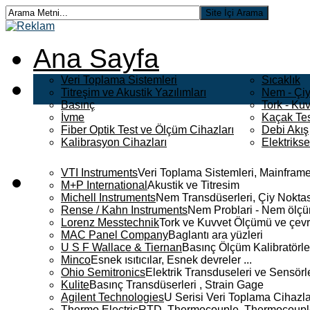
Ana Sayfa
Veri Toplama Sistemleri
Sıcaklık
Titreşim ve Akustik Yazılımları
Nem - Çiy
Basınç
Tork - Kuv
İvme
Kaçak Tes
Fiber Optik Test ve Ölçüm Cihazları
Debi Akış
Kalibrasyon Cihazları
Elektriks
VTI Instruments
Veri Toplama Sistemleri, Mainframe
M+P International
Akustik ve Titresim
Michell Instruments
Nem Transdüserleri, Çiy Noktası
Rense / Kahn Instruments
Nem Problari - Nem ölçüm
Lorenz Messtechnik
Tork ve Kuvvet Ölçümü ve çevr
MAC Panel Company
Baglantı ara yüzleri
U S F Wallace & Tiernan
Basınç Ölçüm Kalibratörle
Minco
Esnek ısıtıcılar, Esnek devreler ...
Ohio Semitronics
Elektrik Transduseleri ve Sensörler
Kulite
Basınç Transdüserleri , Strain Gage
Agilent Technologies
U Serisi Veri Toplama Cihazla
Thermo Electric
RTD, Thermocouple, Thermocouple 