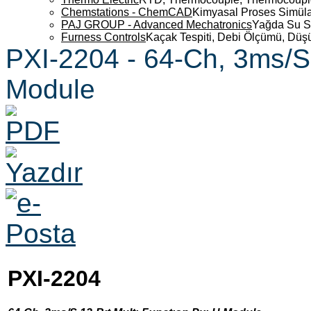
Chemstations - ChemCAD
Kimyasal Proses Simüla
PAJ GROUP - Advanced Mechatronics
Yağda Su S
Furness Controls
Kaçak Tespiti, Debi Ölçümü, Düş
PXI-2204 - 64-Ch, 3ms/S 
Module
PXI-2204