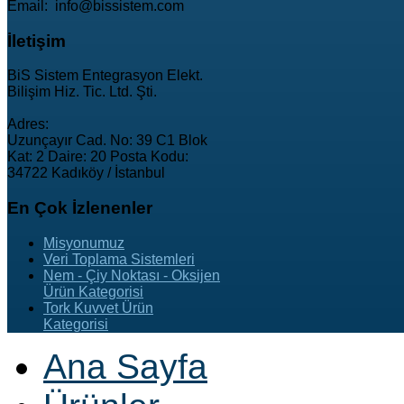
Email: info@bissistem.com
İletişim
BiS Sistem Entegrasyon Elekt.
Bilişim Hiz. Tic. Ltd. Şti.
Adres:
Uzunçayır Cad. No: 39 C1 Blok
Kat: 2 Daire: 20 Posta Kodu:
34722 Kadıköy / İstanbul
En
Çok İzlenenler
Misyonumuz
Veri Toplama Sistemleri
Nem - Çiy Noktası - Oksijen
Ürün Kategorisi
Tork Kuvvet Ürün
Kategorisi
Ana Sayfa