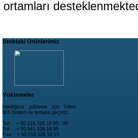
ortamları desteklenmekted
Stoktaki
Ürünlerimiz
Yüklemeler
İstediğiniz yükleme için lütfen
BiS Sistem ile temasa geçiniz.
Tel: + 90 216 326 16 95 - 96
Tel: + 90 541 326 16 95
Fax: + 90 216 326 16 15