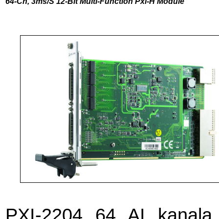
64-Ch, 3ms/S 12-Bıt Multı-Functıon Pxı-H Module
PXI-2204 64 AI kanala 