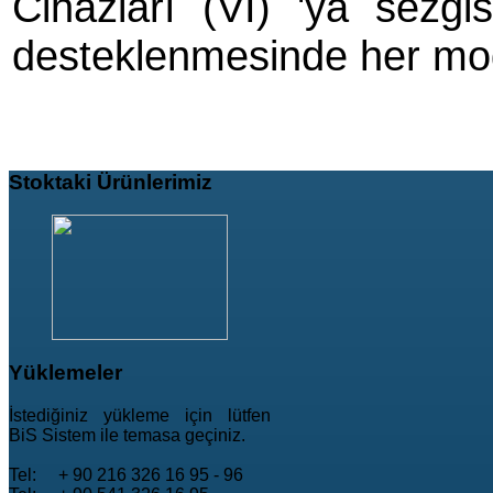
Cihazları (VI) 'ya sezgi
desteklenmesinde her modü
Stoktaki
Ürünlerimiz
Yüklemeler
İstediğiniz yükleme için lütfen
BiS Sistem ile temasa geçiniz.
Tel: + 90 216 326 16 95 - 96