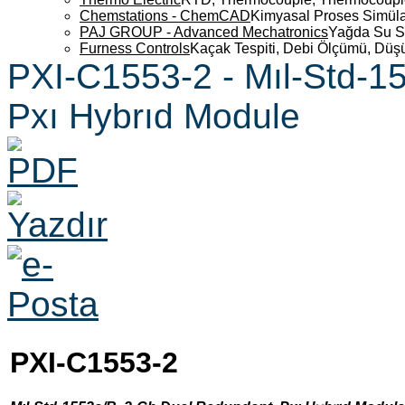
Chemstations - ChemCAD
Kimyasal Proses Simüla
PAJ GROUP - Advanced Mechatronics
Yağda Su S
Furness Controls
Kaçak Tespiti, Debi Ölçümü, Düş
PXI-C1553-2 - Mıl-Std-1
Pxı Hybrıd Module
PXI-C1553-2