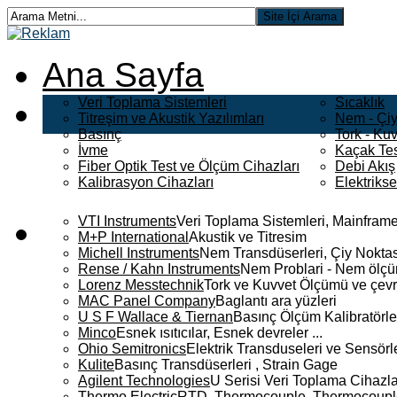
Ana Sayfa
Veri Toplama Sistemleri
Sıcaklık
Titreşim ve Akustik Yazılımları
Nem - Çiy
Basınç
Tork - Kuv
İvme
Kaçak Tes
Fiber Optik Test ve Ölçüm Cihazları
Debi Akış
Kalibrasyon Cihazları
Elektriks
VTI Instruments
Veri Toplama Sistemleri, Mainframe
M+P International
Akustik ve Titresim
Michell Instruments
Nem Transdüserleri, Çiy Noktası
Rense / Kahn Instruments
Nem Problari - Nem ölçüm
Lorenz Messtechnik
Tork ve Kuvvet Ölçümü ve çevr
MAC Panel Company
Baglantı ara yüzleri
U S F Wallace & Tiernan
Basınç Ölçüm Kalibratörle
Minco
Esnek ısıtıcılar, Esnek devreler ...
Ohio Semitronics
Elektrik Transduseleri ve Sensörler
Kulite
Basınç Transdüserleri , Strain Gage
Agilent Technologies
U Serisi Veri Toplama Cihazla
Thermo Electric
RTD, Thermocouple, Thermocouple 