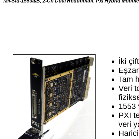
Mıl-Std-1553a/B, 2-Ch Dual Redundant, Pxı Hybrıd Module
İki ç
Eşzam
Tam h
Veri t
fiziks
1553 v
PXI te
veri 
Haric