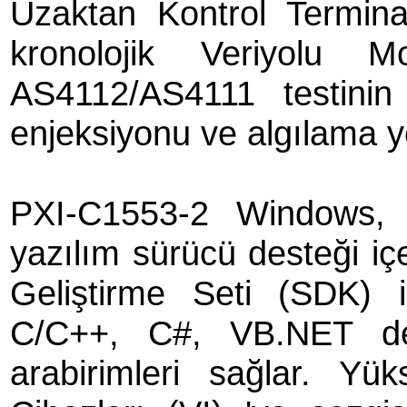
Uzaktan Kontrol Termina
kronolojik Veriyolu M
AS4112/AS4111 testini
enjeksiyonu ve algılama ye
PXI-C1553-2 Windows,
yazılım sürücü desteği i
Geliştirme Seti (SDK) il
C/C++, C#, VB.NET des
arabirimleri sağlar. Y