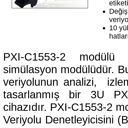
etike
Değişk
veriy
10 yü
hatlar
PXI-C1553-2 modülü 
simülasyon modülüdür. B
veriyolunun analizi, izle
tasarlanmış bir 3U PX
cihazıdır. PXI-C1553-2 
Veriyolu Denetleyicisini (