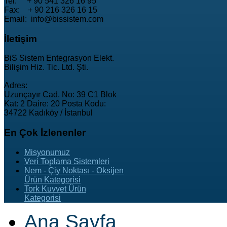
Tel: + 90 541 326 16 95
Fax: + 90 216 326 16 15
Email: info@bissistem.com
İletişim
BiS Sistem Entegrasyon Elekt.
Bilişim Hiz. Tic. Ltd. Şti.
Adres:
Uzunçayır Cad. No: 39 C1 Blok
Kat: 2 Daire: 20 Posta Kodu:
34722 Kadıköy / İstanbul
En
Çok İzlenenler
Misyonumuz
Veri Toplama Sistemleri
Nem - Çiy Noktası - Oksijen
Ürün Kategorisi
Tork Kuvvet Ürün
Kategorisi
Ana Sayfa