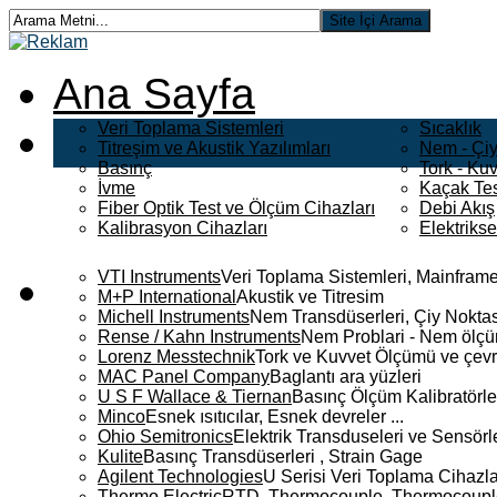
Ana Sayfa
Veri Toplama Sistemleri
Sıcaklık
Titreşim ve Akustik Yazılımları
Nem - Çiy
Basınç
Tork - Kuv
İvme
Kaçak Tes
Fiber Optik Test ve Ölçüm Cihazları
Debi Akış
Kalibrasyon Cihazları
Elektriks
VTI Instruments
Veri Toplama Sistemleri, Mainframe
M+P International
Akustik ve Titresim
Michell Instruments
Nem Transdüserleri, Çiy Noktası
Rense / Kahn Instruments
Nem Problari - Nem ölçüm
Lorenz Messtechnik
Tork ve Kuvvet Ölçümü ve çevr
MAC Panel Company
Baglantı ara yüzleri
U S F Wallace & Tiernan
Basınç Ölçüm Kalibratörle
Minco
Esnek ısıtıcılar, Esnek devreler ...
Ohio Semitronics
Elektrik Transduseleri ve Sensörler
Kulite
Basınç Transdüserleri , Strain Gage
Agilent Technologies
U Serisi Veri Toplama Cihazla
Thermo Electric
RTD, Thermocouple, Thermocouple 