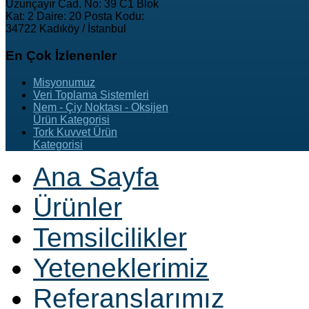
Uzunçayır Cad. No: 39 C1 Blok
Kat: 2 Daire: 20 Posta Kodu:
34722 Kadıköy / İstanbul
En
Çok İzlenenler
Misyonumuz
Veri Toplama Sistemleri
Nem - Çiy Noktası - Oksijen
Ürün Kategorisi
Tork Kuvvet Ürün
Kategorisi
Ana Sayfa
Ürünler
Temsilcilikler
Yeteneklerimiz
Referanslarımız