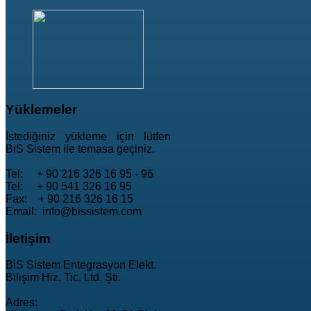
Yüklemeler
İstediğiniz yükleme için lütfen
BiS Sistem ile temasa geçiniz.
Tel: + 90 216 326 16 95 - 96
Tel: + 90 541 326 16 95
Fax: + 90 216 326 16 15
Email: info@bissistem.com
İletişim
BiS Sistem Entegrasyon Elekt.
Bilişim Hiz. Tic. Ltd. Şti.
Adres: