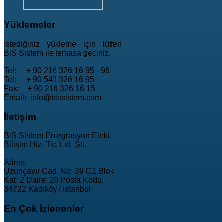
Yüklemeler
İstediğiniz yükleme için lütfen
BiS Sistem ile temasa geçiniz.
Tel: + 90 216 326 16 95 - 96
Tel: + 90 541 326 16 95
Fax: + 90 216 326 16 15
Email: info@bissistem.com
İletişim
BiS Sistem Entegrasyon Elekt.
Bilişim Hiz. Tic. Ltd. Şti.
Adres:
Uzunçayır Cad. No: 39 C1 Blok
Kat: 2 Daire: 20 Posta Kodu:
34722 Kadıköy / İstanbul
En
Çok İzlenenler