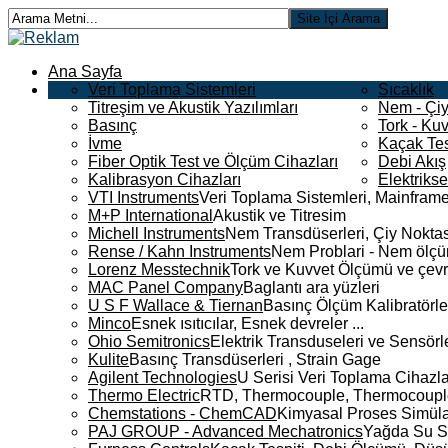
Ana Sayfa
Veri Toplama Sistemleri
Sıcaklık
Titreşim ve Akustik Yazılımları
Nem - Çiy
Basınç
Tork - Kuv
İvme
Kaçak Tes
Fiber Optik Test ve Ölçüm Cihazları
Debi Akış
Kalibrasyon Cihazları
Elektriks
VTI Instruments
Veri Toplama Sistemleri, Mainframe
M+P International
Akustik ve Titresim
Michell Instruments
Nem Transdüserleri, Çiy Noktası
Rense / Kahn Instruments
Nem Problari - Nem ölçüm
Lorenz Messtechnik
Tork ve Kuvvet Ölçümü ve çevr
MAC Panel Company
Baglantı ara yüzleri
U S F Wallace & Tiernan
Basınç Ölçüm Kalibratörle
Minco
Esnek ısıtıcılar, Esnek devreler ...
Ohio Semitronics
Elektrik Transduseleri ve Sensörler
Kulite
Basınç Transdüserleri , Strain Gage
Agilent Technologies
U Serisi Veri Toplama Cihazla
Thermo Electric
RTD, Thermocouple, Thermocouple 
Chemstations - ChemCAD
Kimyasal Proses Simüla
PAJ GROUP - Advanced Mechatronics
Yağda Su S