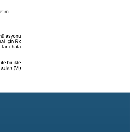
etim
imülasyonu
nal için Rx
. Tam hata
e birlikte
zları (VI)