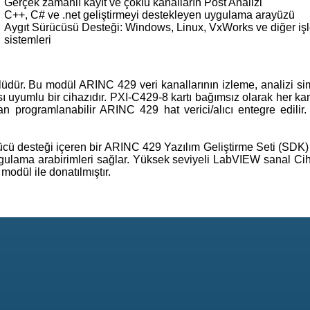
Gerçek zamanlı kayıt ve çoklu kanalların Post Analizi
C++, C# ve .net geliştirmeyi destekleyen uygulama arayüzü
Aygıt Sürücüsü Desteği: Windows, Linux, VxWorks ve diğer işl
sistemleri
dür. Bu modül ARINC 429 veri kanallarının izleme, analizi s
ı uyumlu bir cihazıdır. PXI-C429-8 kartı bağımsız olarak her ka
dan programlanabilir ARINC 429 hat verici/alıcı entegre edilir
 desteği içeren bir ARINC 429 Yazılım Geliştirme Seti (SDK) il
gulama arabirimleri sağlar. Yüksek seviyeli LabVIEW sanal Ciha
odül ile donatılmıştır.