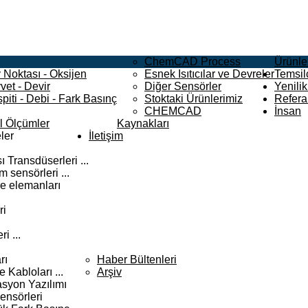
ChemCAD Process
Ürünle
 Noktası - Oksijen
Esnek Isıtıcılar ve Devreler
Temsilc
vet - Devir
Diğer Sensörler
Yenilik
piti - Debi - Fark Basınç
Stoktaki Ürünlerimiz
Refera
CHEMCAD
İnsan
el Ölçümler
Kaynakları
ler
İletişim
 Transdüserleri ...
 sensörleri ...
e elemanları
ri
i ...
rı
Haber Bültenleri
Kabloları ...
Arşiv
syon Yazılımı
ensörleri