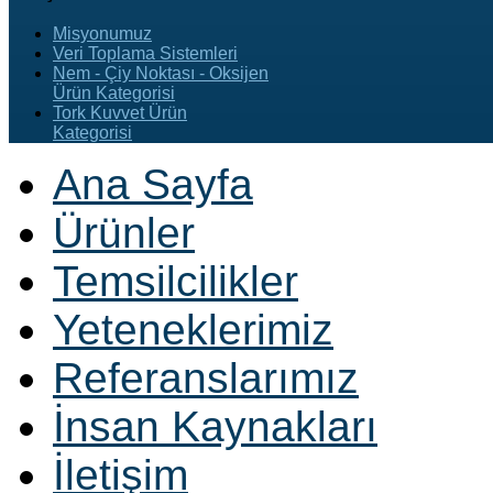
Misyonumuz
Veri Toplama Sistemleri
Nem - Çiy Noktası - Oksijen
Ürün Kategorisi
Tork Kuvvet Ürün
Kategorisi
Ana Sayfa
Ürünler
Temsilcilikler
Yeteneklerimiz
Referanslarımız
İnsan Kaynakları
İletişim