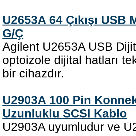
U2653A 64 Çıkışı USB Mo
G/Ç
Agilent U2653A USB Dijit
optoizole dijital hatları tekl
bir cihazdır.
U2903A 100 Pin Konnekt
Uzunluklu SCSI Kablo
U2903A uyumludur ve U2