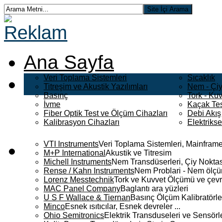
Ana Sayfa
Veri Toplama Sistemleri
Sıcaklık
Titreşim ve Akustik Yazılımları
Nem - Çiy
Basınç
Tork - Kuv
İvme
Kaçak Tes
Fiber Optik Test ve Ölçüm Cihazları
Debi Akış
Kalibrasyon Cihazları
Elektriks
VTI Instruments
Veri Toplama Sistemleri, Mainframe
M+P International
Akustik ve Titresim
Michell Instruments
Nem Transdüserleri, Çiy Noktası
Rense / Kahn Instruments
Nem Problari - Nem ölçüm
Lorenz Messtechnik
Tork ve Kuvvet Ölçümü ve çevr
MAC Panel Company
Baglantı ara yüzleri
U S F Wallace & Tiernan
Basınç Ölçüm Kalibratörle
Minco
Esnek ısıtıcılar, Esnek devreler ...
Ohio Semitronics
Elektrik Transduseleri ve Sensörler