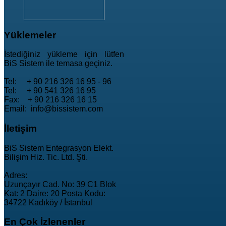
Yüklemeler
İstediğiniz yükleme için lütfen
BiS Sistem ile temasa geçiniz.
Tel: + 90 216 326 16 95 - 96
Tel: + 90 541 326 16 95
Fax: + 90 216 326 16 15
Email: info@bissistem.com
İletişim
BiS Sistem Entegrasyon Elekt.
Bilişim Hiz. Tic. Ltd. Şti.
Adres:
Uzunçayır Cad. No: 39 C1 Blok
Kat: 2 Daire: 20 Posta Kodu:
34722 Kadıköy / İstanbul
En
Çok İzlenenler