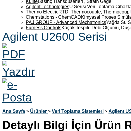
Kulite
Basınç Transdüserleri , Strain Gage
Agilent Technologies
U Serisi Veri Toplama Cihazla
Thermo Electric
RTD, Thermocouple, Thermocouple 
Chemstations - ChemCAD
Kimyasal Proses Simüla
PAJ GROUP - Advanced Mechatronics
Yağda Su S
Furness Controls
Kaçak Tespiti, Debi Ölçümü, Düş
Agilent U2600 Serisi
Ana Sayfa
>
Ürünler
>
Veri Toplama Sistemleri
>
Agilent U
Detaylı Bilgi İçin Ürün