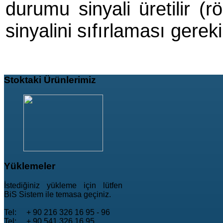
durumu sinyali üretilir (r
sinyalini sıfırlaması gereki
Stoktaki
Ürünlerimiz
Yüklemeler
İstediğiniz yükleme için lütfen
BiS Sistem ile temasa geçiniz.
Tel: + 90 216 326 16 95 - 96
Tel: + 90 541 326 16 95