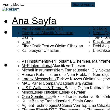
Ana Sayfa
Veri Toplama Sistemleri
Sıcaklık
Titreşim ve Akustik Yazılımları
Nem - Çiy
Basınç
Tork - Kuv
İvme
Kaçak Tes
Fiber Optik Test ve Ölçüm Cihazları
Debi Akış
Kalibrasyon Cihazları
Elektriks
VTI Instruments
Veri Toplama Sistemleri, Mainframe
M+P International
Akustik ve Titresim
Michell Instruments
Nem Transdüserleri, Çiy Noktası
Rense / Kahn Instruments
Nem Problari - Nem ölçüm
Lorenz Messtechnik
Tork ve Kuvvet Ölçümü ve çevr
MAC Panel Company
Baglantı ara yüzleri
U S F Wallace & Tiernan
Basınç Ölçüm Kalibratörle
Minco
Esnek ısıtıcılar, Esnek devreler ...
Ohio Semitronics
Elektrik Transduseleri ve Sensörler
Kulite
Basınç Transdüserleri , Strain Gage
Agilent Technologies
U Serisi Veri Toplama Cihazla
Thermo Electric
RTD, Thermocouple, Thermocouple 