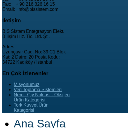
Fax: + 90 216 326 16 15
Email: info@bissistem.com
İletişim
BiS Sistem Entegrasyon Elekt.
Bilişim Hiz. Tic. Ltd. Şti.
Adres:
Uzunçayır Cad. No: 39 C1 Blok
Kat: 2 Daire: 20 Posta Kodu:
34722 Kadıköy / İstanbul
En
Çok İzlenenler
Misyonumuz
Veri Toplama Sistemleri
Nem - Çiy Noktası - Oksijen
Ürün Kategorisi
Tork Kuvvet Ürün
Kategorisi
Ana Sayfa