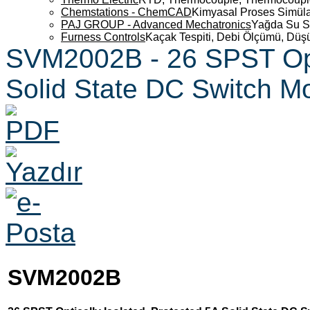
Chemstations - ChemCAD
Kimyasal Proses Simüla
PAJ GROUP - Advanced Mechatronics
Yağda Su S
Furness Controls
Kaçak Tespiti, Debi Ölçümü, Düş
SVM2002B - 26 SPST Opti
Solid State DC Switch M
SVM2002B