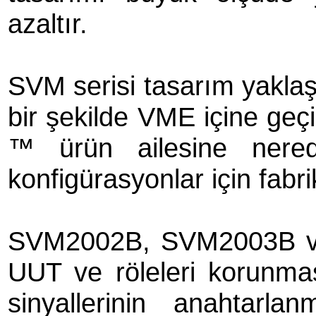
azaltır.
SVM serisi tasarım yaklaşı
bir şekilde VME içine geç
™ ürün ailesine nerede
konfigürasyonlar için fabr
SVM2002B, SVM2003B ve
UUT ve röleleri korunm
sinyallerinin anahtarla