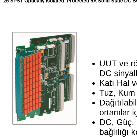
26 SPST Optically Isolated, Protected 5A Solid State DC 
UUT ve rö
DC sinyall
Katı Hal 
Tuz, Kum 
Dağıtılabi
ortamlar i
DC, Güç, 
bağlılığı 