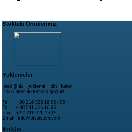
Stoktaki
Ürünlerimiz
Yüklemeler
İstediğiniz yükleme için lütfen
BiS Sistem ile temasa geçiniz.
Tel: + 90 216 326 16 95 - 96
Tel: + 90 541 326 16 95
Fax: + 90 216 326 16 15
Email: info@bissistem.com
İletişim