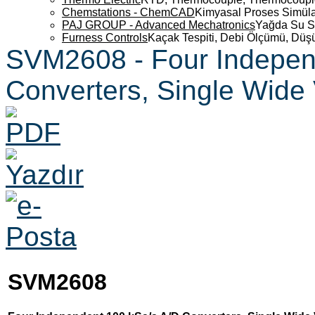
Chemstations - ChemCAD
Kimyasal Proses Simüla
PAJ GROUP - Advanced Mechatronics
Yağda Su S
Furness Controls
Kaçak Tespiti, Debi Ölçümü, Düş
SVM2608 - Four Indepen
Converters, Single Wid
SVM2608