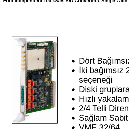
Four Independent 100 kSa/s A/D Converters, Single Wid
Dört Bağımsız
İki bağımsız
seçeneği
Diski gruplar
Hızlı yakalam
2/4 Telli Dire
Sağlam Sabit
VME 32/64