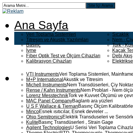
Ana Sayfa
Veri Toplama Sistemleri
Sıcaklık
Titreşim ve Akustik Yazılımları
Nem - Çiy
Basınç
Tork - Kuv
İvme
Kaçak Tes
Fiber Optik Test ve Ölçüm Cihazları
Debi Akış
Kalibrasyon Cihazları
Elektriks
VTI Instruments
Veri Toplama Sistemleri, Mainframe
M+P International
Akustik ve Titresim
Michell Instruments
Nem Transdüserleri, Çiy Noktası
Rense / Kahn Instruments
Nem Problari - Nem ölçüm
Lorenz Messtechnik
Tork ve Kuvvet Ölçümü ve çevr
MAC Panel Company
Baglantı ara yüzleri
U S F Wallace & Tiernan
Basınç Ölçüm Kalibratörle
Minco
Esnek ısıtıcılar, Esnek devreler ...
Ohio Semitronics
Elektrik Transduseleri ve Sensörler
Kulite
Basınç Transdüserleri , Strain Gage
Agilent Technologies
U Serisi Veri Toplama Cihazla
Thermo Electric
RTD, Thermocouple, Thermocouple 