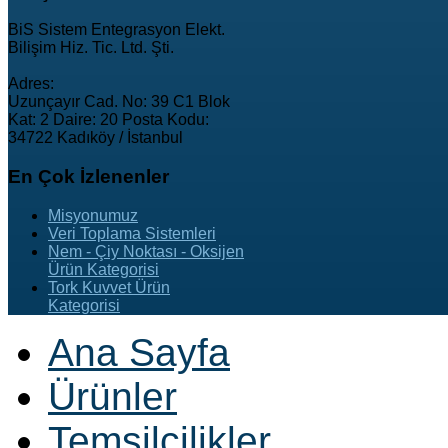
BiS Sistem Entegrasyon Elekt.
Bilişim Hiz. Tic. Ltd. Şti.
Adres:
Uzunçayır Cad. No: 39 C1 Blok
Kat: 2 Daire: 20 Posta Kodu:
34722 Kadıköy / İstanbul
En
Çok İzlenenler
Misyonumuz
Veri Toplama Sistemleri
Nem - Çiy Noktası - Oksijen
Ürün Kategorisi
Tork Kuvvet Ürün
Kategorisi
Ana Sayfa
Ürünler
Temsilcilikler