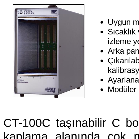
Uygun ma
Sıcaklık 
izleme y
Arka pane
Çıkarılab
kalibras
Ayarlanab
Modüler 
CT-100C taşınabilir C b
kaplama alanında çok ma