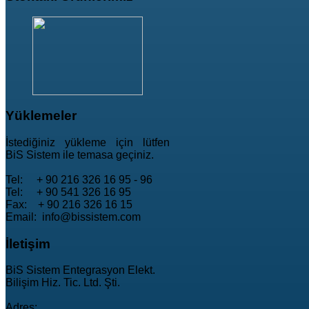
Yüklemeler
İstediğiniz yükleme için lütfen
BiS Sistem ile temasa geçiniz.
Tel: + 90 216 326 16 95 - 96
Tel: + 90 541 326 16 95
Fax: + 90 216 326 16 15
Email: info@bissistem.com
İletişim
BiS Sistem Entegrasyon Elekt.
Bilişim Hiz. Tic. Ltd. Şti.
Adres: