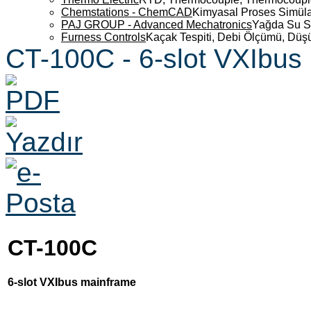
Chemstations - ChemCAD
Kimyasal Proses Simüla
PAJ GROUP - Advanced Mechatronics
Yağda Su S
Furness Controls
Kaçak Tespiti, Debi Ölçümü, Düş
CT-100C - 6-slot VXIbus
CT-100C
6-slot VXIbus mainframe