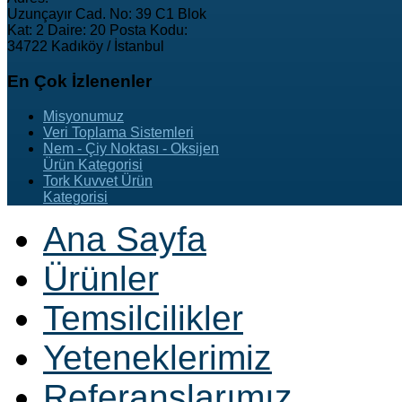
Uzunçayır Cad. No: 39 C1 Blok
Kat: 2 Daire: 20 Posta Kodu:
34722 Kadıköy / İstanbul
En
Çok İzlenenler
Misyonumuz
Veri Toplama Sistemleri
Nem - Çiy Noktası - Oksijen
Ürün Kategorisi
Tork Kuvvet Ürün
Kategorisi
Ana Sayfa
Ürünler
Temsilcilikler
Yeteneklerimiz
Referanslarımız