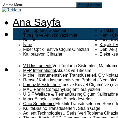
Ana Sayfa
Veri Toplama Sistemleri
Sıcaklık
Titreşim ve Akustik Yazılımları
Nem - Çiy
Basınç
Tork - Kuv
İvme
Kaçak Tes
Fiber Optik Test ve Ölçüm Cihazları
Debi Akış
Kalibrasyon Cihazları
Elektriks
VTI Instruments
Veri Toplama Sistemleri, Mainframe
M+P International
Akustik ve Titresim
Michell Instruments
Nem Transdüserleri, Çiy Noktası
Rense / Kahn Instruments
Nem Problari - Nem ölçüm
Lorenz Messtechnik
Tork ve Kuvvet Ölçümü ve çevr
MAC Panel Company
Baglantı ara yüzleri
U S F Wallace & Tiernan
Basınç Ölçüm Kalibratörle
Minco
Esnek ısıtıcılar, Esnek devreler ...
Ohio Semitronics
Elektrik Transduseleri ve Sensörler
Kulite
Basınç Transdüserleri , Strain Gage
Agilent Technologies
U Serisi Veri Toplama Cihazla
Thermo Electric
RTD, Thermocouple, Thermocouple 