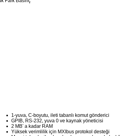
ük Fark Basınç
1-yuva, C-boyutu, ileti tabanlı komut gönderici
GPIB, RS-232, yuva 0 ve kaynak yöneticisi
2 MB' a kadar RAM
Yüksek verimlilik için MXIbus protokol desteği