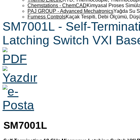
Chemstations - ChemCAD
Kimyasal Proses Simüla
PAJ GROUP - Advanced Mechatronics
Yağda Su S
Furness Controls
Kaçak Tespiti, Debi Ölçümü, Düş
SM7001L - Self-Termina
Latching Switch VXI Bas
SM7001L