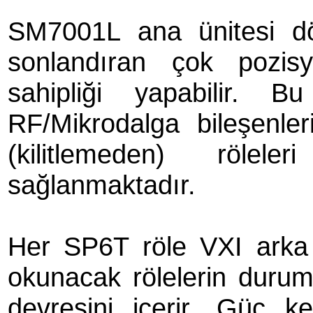
SM7001L ana ünitesi d
sonlandıran çok pozisy
sahipliği yapabilir. B
RF/Mikrodalga bileşenle
(kilitlemeden) röl
sağlanmaktadır.
Her SP6T röle VXI arka
okunacak rölelerin durum
devresini içerir. Güç ke