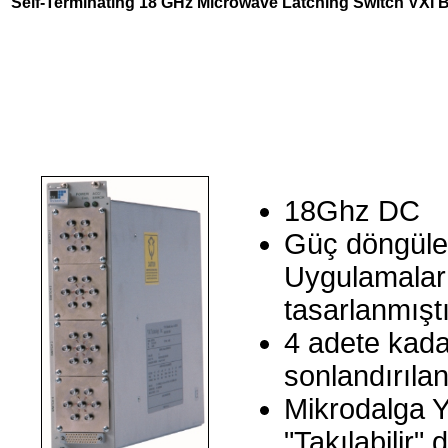
Self-Terminating 18 GHz Microwave Latching Switch VXI 
18Ghz DC
Güç döngüler
Uygulamalar (
tasarlanmıştı
4 adete kad
sonlandırılan
Mikrodalga Y
"Takılabilir" d