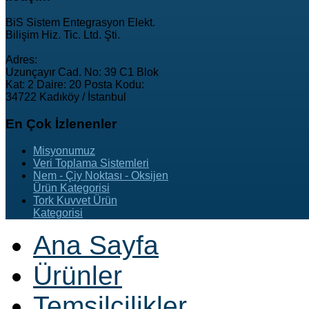
BiS Sistem Entegrasyon Elekt.
Bilişim Hiz. Tic. Ltd. Şti.
Adres:
Uzunçayır Cad. No: 39 C1 Blok
Kat: 2 Daire: 20 Posta Kodu:
34722 Kadıköy / İstanbul
En
Çok İzlenenler
Misyonumuz
Veri Toplama Sistemleri
Nem - Çiy Noktası - Oksijen
Ürün Kategorisi
Tork Kuvvet Ürün
Kategorisi
Ana Sayfa
Ürünler
Temsilcilikler