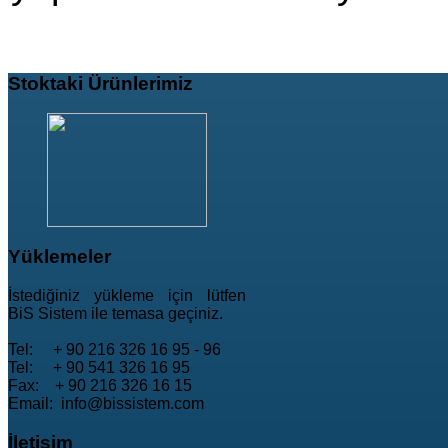
Stoktaki
Ürünlerimiz
Yüklemeler
İstediğiniz yükleme için lütfen
BiS Sistem ile temasa geçiniz.
Tel: + 90 216 326 16 95 - 96
Tel: + 90 541 326 16 95
Fax: + 90 216 326 16 15
Email: info@bissistem.com
İletişim