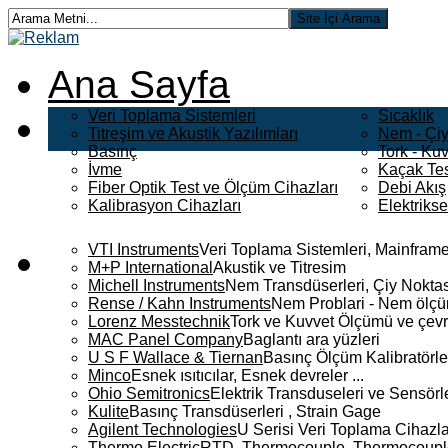
Ana Sayfa
Veri Toplama Sistemleri
Sıcaklık
Titreşim ve Akustik Yazılımları
Nem - Çiy
Basınç
Tork - Kuv
İvme
Kaçak Tes
Fiber Optik Test ve Ölçüm Cihazları
Debi Akış
Kalibrasyon Cihazları
Elektriks
VTI Instruments
Veri Toplama Sistemleri, Mainframe
M+P International
Akustik ve Titresim
Michell Instruments
Nem Transdüserleri, Çiy Noktası
Rense / Kahn Instruments
Nem Problari - Nem ölçüm
Lorenz Messtechnik
Tork ve Kuvvet Ölçümü ve çevr
MAC Panel Company
Baglantı ara yüzleri
U S F Wallace & Tiernan
Basınç Ölçüm Kalibratörle
Minco
Esnek ısıtıcılar, Esnek devreler ...
Ohio Semitronics
Elektrik Transduseleri ve Sensörler
Kulite
Basınç Transdüserleri , Strain Gage
Agilent Technologies
U Serisi Veri Toplama Cihazla
Thermo Electric
RTD, Thermocouple, Thermocouple 