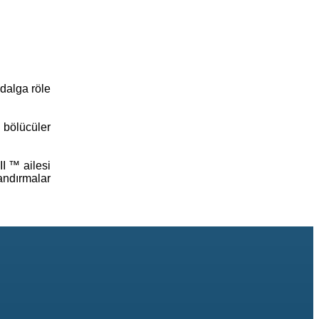
dalga röle
 bölücüler
II ™ ailesi
andırmalar