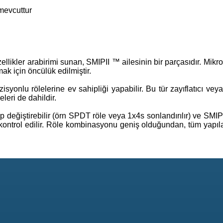
mevcuttur
ikler arabirimi sunan, SMIPII ™ ailesinin bir parçasıdır. Mikro
ak için öncülük edilmiştir.
onlu rölelerine ev sahipliği yapabilir. Bu tür zayıflatıcı veya
leri de dahildir.
p değiştirebilir (örn SPDT röle veya 1x4s sonlandırılır) ve SMIP
 kontrol edilir. Röle kombinasyonu geniş olduğundan, tüm yapıl