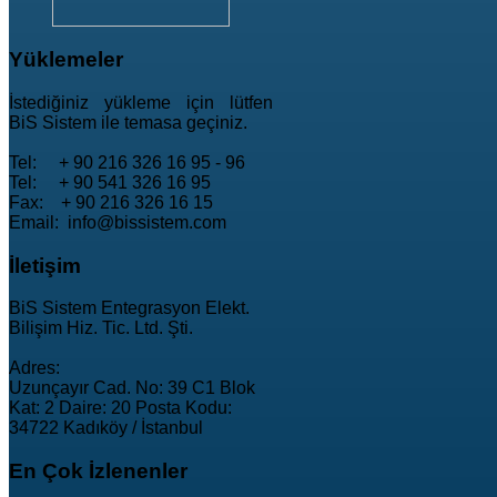
Yüklemeler
İstediğiniz yükleme için lütfen
BiS Sistem ile temasa geçiniz.
Tel: + 90 216 326 16 95 - 96
Tel: + 90 541 326 16 95
Fax: + 90 216 326 16 15
Email: info@bissistem.com
İletişim
BiS Sistem Entegrasyon Elekt.
Bilişim Hiz. Tic. Ltd. Şti.
Adres:
Uzunçayır Cad. No: 39 C1 Blok
Kat: 2 Daire: 20 Posta Kodu:
34722 Kadıköy / İstanbul
En
Çok İzlenenler