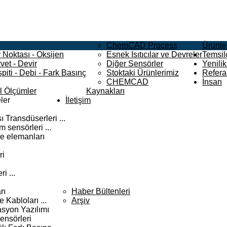
ChemCAD Process
Ürünle
 Noktası - Oksijen
Esnek Isıtıcılar ve Devreler
Temsilc
vet - Devir
Diğer Sensörler
Yenilik
piti - Debi - Fark Basınç
Stoktaki Ürünlerimiz
Refera
CHEMCAD
İnsan
el Ölçümler
Kaynakları
ler
İletişim
 Transdüserleri ...
 sensörleri ...
e elemanları
ri
i ...
rı
Haber Bültenleri
Kabloları ...
Arşiv
syon Yazılımı
ensörleri