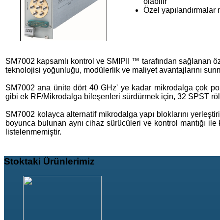
olabilir
Özel yapılandırmalar 
SM7002 kapsamlı kontrol ve SMIPII ™ tarafından sağlanan özell
teknolojisi yoğunluğu, modülerlik ve maliyet avantajlarını sunm
SM7002 ana ünite dört 40 GHz' ye kadar mikrodalga çok pozisy
gibi ek RF/Mikrodalga bileşenleri sürdürmek için, 32 SPST röle
SM7002 kolayca alternatif mikrodalga yapı bloklarını yerleştiri
boyunca bulunan aynı cihaz sürücüleri ve kontrol mantığı ile
listelenmemiştir.
Stoktaki
Ürünlerimiz