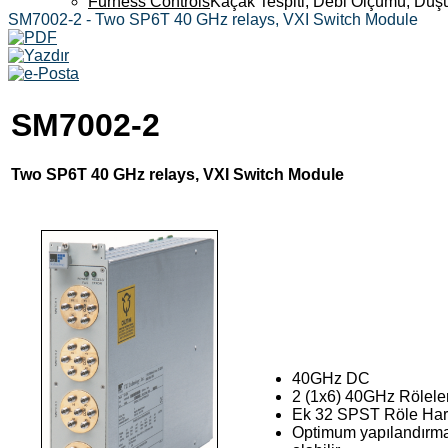
Furness Controls
Kaçak Tespiti, Debi Ölçümü, Düş
SM7002-2 - Two SP6T 40 GHz relays, VXI Switch Module
SM7002-2
Two SP6T 40 GHz relays, VXI Switch Module
40GHz DC
2 (1x6) 40GHz Röleler 
Ek 32 SPST Röle Haric
Optimum yapılandırma 