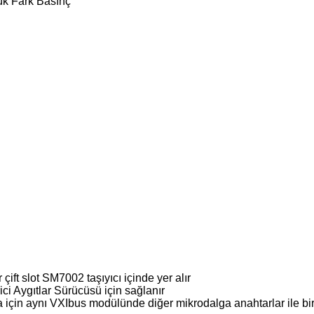
ük Fark Basınç
çift slot SM7002 taşıyıcı içinde yer alır
i Aygıtlar Sürücüsü için sağlanır
için aynı VXIbus modülünde diğer mikrodalga anahtarlar ile bir