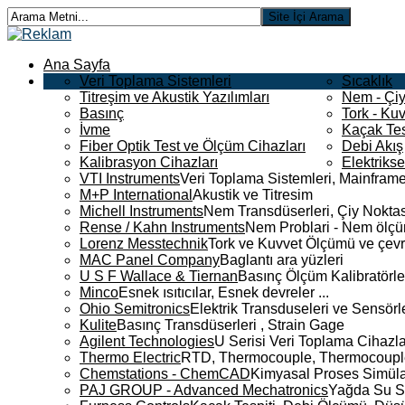
Ana Sayfa
Veri Toplama Sistemleri
Sıcaklık
Titreşim ve Akustik Yazılımları
Nem - Çiy
Basınç
Tork - Kuv
İvme
Kaçak Tes
Fiber Optik Test ve Ölçüm Cihazları
Debi Akış
Kalibrasyon Cihazları
Elektriks
VTI Instruments
Veri Toplama Sistemleri, Mainframe
M+P International
Akustik ve Titresim
Michell Instruments
Nem Transdüserleri, Çiy Noktası
Rense / Kahn Instruments
Nem Problari - Nem ölçüm
Lorenz Messtechnik
Tork ve Kuvvet Ölçümü ve çevr
MAC Panel Company
Baglantı ara yüzleri
U S F Wallace & Tiernan
Basınç Ölçüm Kalibratörle
Minco
Esnek ısıtıcılar, Esnek devreler ...
Ohio Semitronics
Elektrik Transduseleri ve Sensörler
Kulite
Basınç Transdüserleri , Strain Gage
Agilent Technologies
U Serisi Veri Toplama Cihazla
Thermo Electric
RTD, Thermocouple, Thermocouple 
Chemstations - ChemCAD
Kimyasal Proses Simüla
PAJ GROUP - Advanced Mechatronics
Yağda Su S