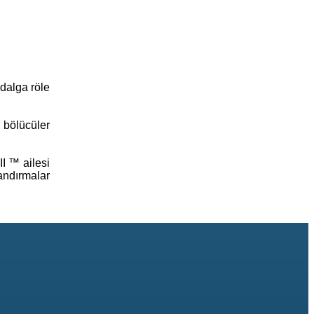
dalga röle
 bölücüler
II ™ ailesi
andırmalar