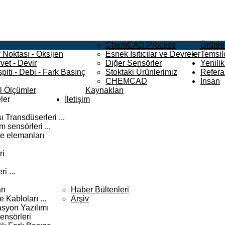
ChemCAD Process
Ürünle
 Noktası - Oksijen
Esnek Isıtıcılar ve Devreler
Temsilc
vet - Devir
Diğer Sensörler
Yenilik
piti - Debi - Fark Basınç
Stoktaki Ürünlerimiz
Refera
CHEMCAD
İnsan
el Ölçümler
Kaynakları
ler
İletişim
 Transdüserleri ...
 sensörleri ...
e elemanları
ri
i ...
rı
Haber Bültenleri
Kabloları ...
Arşiv
syon Yazılımı
ensörleri