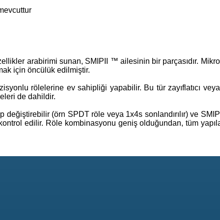
mevcuttur
ikler arabirimi sunan, SMIPII ™ ailesinin bir parçasıdır. Mikro
ak için öncülük edilmiştir.
onlu rölelerine ev sahipliği yapabilir. Bu tür zayıflatıcı veya
leri de dahildir.
p değiştirebilir (örn SPDT röle veya 1x4s sonlandırılır) ve SMIP
 kontrol edilir. Röle kombinasyonu geniş olduğundan, tüm yapıl