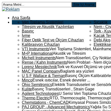
Ana Sayfa
Veri Toplama Sistemleri
Sıcaklık
Titreşim ve Akustik Yazılımları
Nem - Çiy
Basınç
Tork - Kuv
İvme
Kaçak Tes
Fiber Optik Test ve Ölçüm Cihazları
Debi Akış
Kalibrasyon Cihazları
Elektriks
VTI Instruments
Veri Toplama Sistemleri, Mainframe
M+P International
Akustik ve Titresim
Michell Instruments
Nem Transdüserleri, Çiy Noktası
Rense / Kahn Instruments
Nem Problari - Nem ölçüm
Lorenz Messtechnik
Tork ve Kuvvet Ölçümü ve çevr
MAC Panel Company
Baglantı ara yüzleri
U S F Wallace & Tiernan
Basınç Ölçüm Kalibratörle
Minco
Esnek ısıtıcılar, Esnek devreler ...
Ohio Semitronics
Elektrik Transduseleri ve Sensörler
Kulite
Basınç Transdüserleri , Strain Gage
Agilent Technologies
U Serisi Veri Toplama Cihazla
Thermo Electric
RTD, Thermocouple, Thermocouple 
Chemstations - ChemCAD
Kimyasal Proses Simüla
PAJ GROUP - Advanced Mechatronics
Yağda Su S