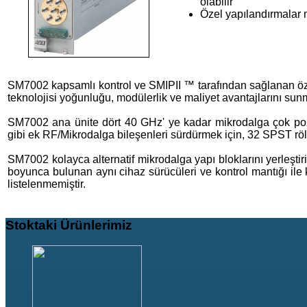
olabilir
Özel yapılandırmalar 
SM7002 kapsamlı kontrol ve SMIPII ™ tarafından sağlanan özell
teknolojisi yoğunluğu, modülerlik ve maliyet avantajlarını sunm
SM7002 ana ünite dört 40 GHz' ye kadar mikrodalga çok pozisy
gibi ek RF/Mikrodalga bileşenleri sürdürmek için, 32 SPST röle
SM7002 kolayca alternatif mikrodalga yapı bloklarını yerleştiri
boyunca bulunan aynı cihaz sürücüleri ve kontrol mantığı ile
listelenmemiştir.
Stoktaki
Ürünlerimiz