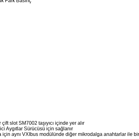
ük Fark Basınç
çift slot SM7002 taşıyıcı içinde yer alır
i Aygıtlar Sürücüsü için sağlanır
için aynı VXIbus modülünde diğer mikrodalga anahtarlar ile bir