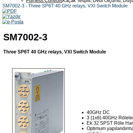
Furness Controls
Kaçak Tespiti, Debi Ölçümü, Düş
SM7002-3 - Three SP6T 40 GHz relays, VXI Switch Module
SM7002-3
Three SP6T 40 GHz relays, VXI Switch Module
40GHz DC
3 (1x6) 40GHz Röleler 
Ek 32 SPST Röle Haric
Optimum yapılandırma 