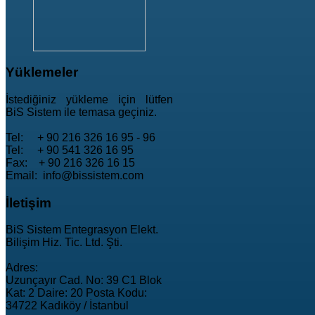
Yüklemeler
İstediğiniz yükleme için lütfen
BiS Sistem ile temasa geçiniz.
Tel: + 90 216 326 16 95 - 96
Tel: + 90 541 326 16 95
Fax: + 90 216 326 16 15
Email: info@bissistem.com
İletişim
BiS Sistem Entegrasyon Elekt.
Bilişim Hiz. Tic. Ltd. Şti.
Adres:
Uzunçayır Cad. No: 39 C1 Blok
Kat: 2 Daire: 20 Posta Kodu:
34722 Kadıköy / İstanbul