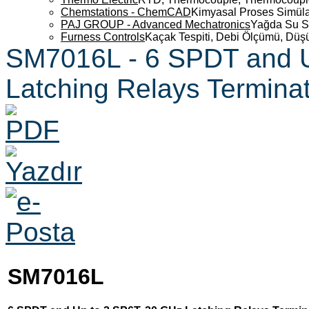
Chemstations - ChemCAD
Kimyasal Proses Simüla
PAJ GROUP - Advanced Mechatronics
Yağda Su S
Furness Controls
Kaçak Tespiti, Debi Ölçümü, Düş
SM7016L - 6 SPDT and U
Latching Relays Termina
SM7016L