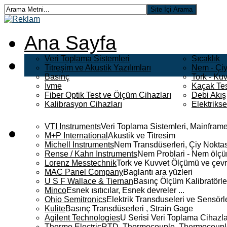
Ana Sayfa
Veri Toplama Sistemleri
Sıcaklık
Titreşim ve Akustik Yazılımları
Nem - Çiy
Basınç
Tork - Kuv
İvme
Kaçak Tes
Fiber Optik Test ve Ölçüm Cihazları
Debi Akış
Kalibrasyon Cihazları
Elektriks
VTI Instruments
Veri Toplama Sistemleri, Mainframe
M+P International
Akustik ve Titresim
Michell Instruments
Nem Transdüserleri, Çiy Noktası
Rense / Kahn Instruments
Nem Problari - Nem ölçüm
Lorenz Messtechnik
Tork ve Kuvvet Ölçümü ve çevr
MAC Panel Company
Baglantı ara yüzleri
U S F Wallace & Tiernan
Basınç Ölçüm Kalibratörle
Minco
Esnek ısıtıcılar, Esnek devreler ...
Ohio Semitronics
Elektrik Transduseleri ve Sensörler
Kulite
Basınç Transdüserleri , Strain Gage
Agilent Technologies
U Serisi Veri Toplama Cihazla
Thermo Electric
RTD, Thermocouple, Thermocouple 