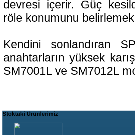
devresi içerir. Güç kesild
röle konumunu belirlemek iç
Kendini sonlandıran S
anahtarların yüksek karış
SM7001L ve SM7012L modül
Stoktaki
Ürünlerimiz