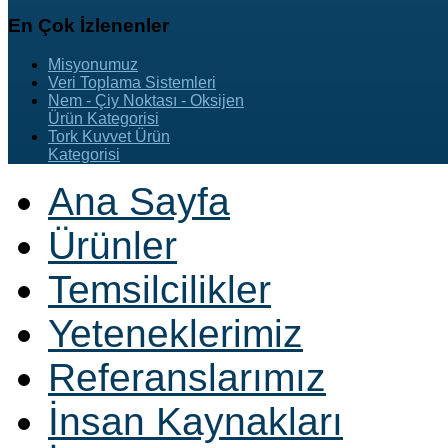
En
Çok İzlenenler
Misyonumuz
Veri Toplama Sistemleri
Nem - Çiy Noktası - Oksijen
Ürün Kategorisi
Tork Kuvvet Ürün
Kategorisi
Ana Sayfa
Ürünler
Temsilcilikler
Yeteneklerimiz
Referanslarımız
İnsan Kaynakları