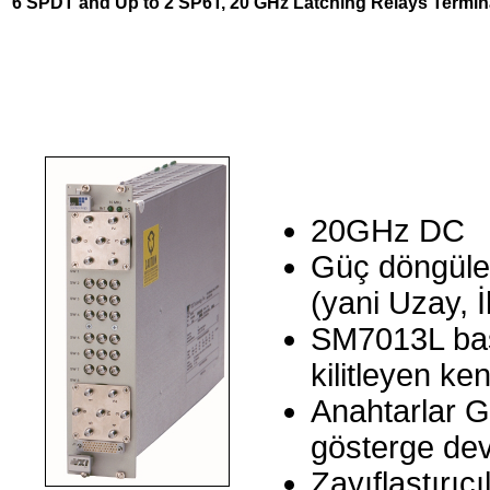
6 SPDT and Up to 2 SP6T, 20 GHz Latching Relays Termin
20GHz DC
Güç döngüler
(yani Uzay, İ
SM7013L baş
kilitleyen k
Anahtarlar G
gösterge dev
Zayıflaştırıc