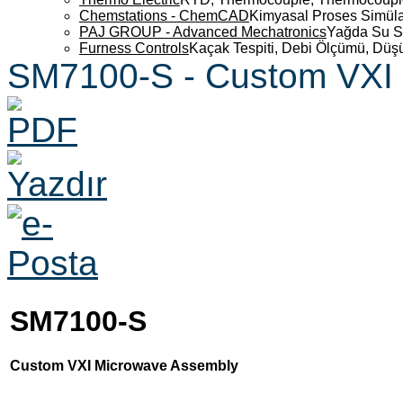
Chemstations - ChemCAD
Kimyasal Proses Simüla
PAJ GROUP - Advanced Mechatronics
Yağda Su S
Furness Controls
Kaçak Tespiti, Debi Ölçümü, Düş
SM7100-S - Custom VXI
SM7100-S
Custom VXI Microwave Assembly