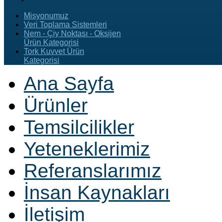
Misyonumuz
Veri Toplama Sistemleri
Nem - Çiy Noktası - Oksijen
Ürün Kategorisi
Tork Kuvvet Ürün
Kategorisi
Ana Sayfa
Ürünler
Temsilcilikler
Yeteneklerimiz
Referanslarımız
İnsan Kaynakları
İletişim