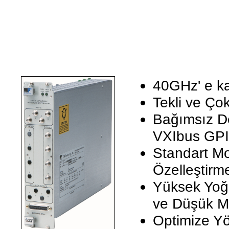
40GHz' e ka
Tekli ve Ço
Bağımsız De
VXIbus GPI
Standart Mod
Özelleştir
Yüksek Yoğ
ve Düşük Ma
Optimize Y