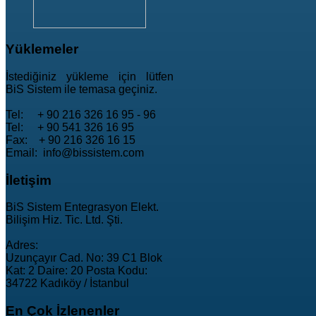
Yüklemeler
İstediğiniz yükleme için lütfen
BiS Sistem ile temasa geçiniz.
Tel: + 90 216 326 16 95 - 96
Tel: + 90 541 326 16 95
Fax: + 90 216 326 16 15
Email: info@bissistem.com
İletişim
BiS Sistem Entegrasyon Elekt.
Bilişim Hiz. Tic. Ltd. Şti.
Adres:
Uzunçayır Cad. No: 39 C1 Blok
Kat: 2 Daire: 20 Posta Kodu:
34722 Kadıköy / İstanbul
En
Çok İzlenenler