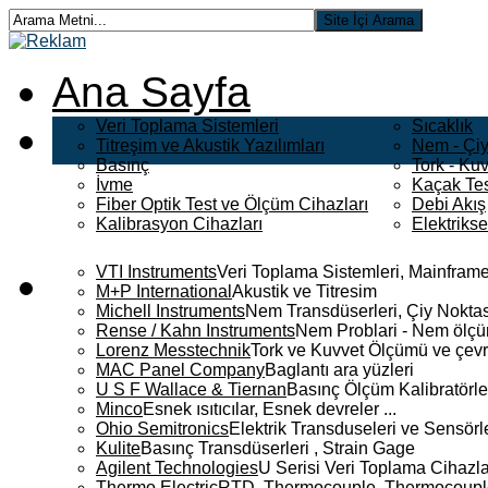
Ana Sayfa
Veri Toplama Sistemleri
Sıcaklık
Titreşim ve Akustik Yazılımları
Nem - Çiy
Basınç
Tork - Kuv
İvme
Kaçak Tes
Fiber Optik Test ve Ölçüm Cihazları
Debi Akış
Kalibrasyon Cihazları
Elektriks
VTI Instruments
Veri Toplama Sistemleri, Mainframe
M+P International
Akustik ve Titresim
Michell Instruments
Nem Transdüserleri, Çiy Noktası
Rense / Kahn Instruments
Nem Problari - Nem ölçüm
Lorenz Messtechnik
Tork ve Kuvvet Ölçümü ve çevr
MAC Panel Company
Baglantı ara yüzleri
U S F Wallace & Tiernan
Basınç Ölçüm Kalibratörle
Minco
Esnek ısıtıcılar, Esnek devreler ...
Ohio Semitronics
Elektrik Transduseleri ve Sensörler
Kulite
Basınç Transdüserleri , Strain Gage
Agilent Technologies
U Serisi Veri Toplama Cihazla
Thermo Electric
RTD, Thermocouple, Thermocouple 