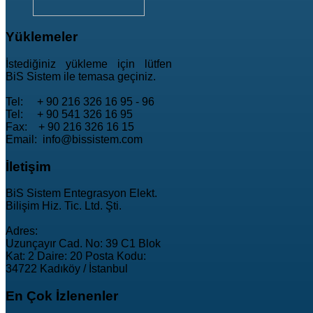
Yüklemeler
İstediğiniz yükleme için lütfen
BiS Sistem ile temasa geçiniz.
Tel: + 90 216 326 16 95 - 96
Tel: + 90 541 326 16 95
Fax: + 90 216 326 16 15
Email: info@bissistem.com
İletişim
BiS Sistem Entegrasyon Elekt.
Bilişim Hiz. Tic. Ltd. Şti.
Adres:
Uzunçayır Cad. No: 39 C1 Blok
Kat: 2 Daire: 20 Posta Kodu:
34722 Kadıköy / İstanbul
En
Çok İzlenenler