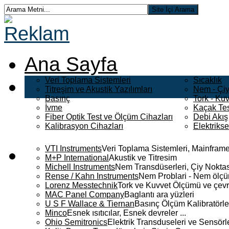
Ana Sayfa
Veri Toplama Sistemleri
Sıcaklık
Titreşim ve Akustik Yazılımları
Nem - Çiy
Basınç
Tork - Kuv
İvme
Kaçak Tes
Fiber Optik Test ve Ölçüm Cihazları
Debi Akış
Kalibrasyon Cihazları
Elektriks
VTI Instruments
Veri Toplama Sistemleri, Mainframe
M+P International
Akustik ve Titresim
Michell Instruments
Nem Transdüserleri, Çiy Noktası
Rense / Kahn Instruments
Nem Problari - Nem ölçüm
Lorenz Messtechnik
Tork ve Kuvvet Ölçümü ve çevr
MAC Panel Company
Baglantı ara yüzleri
U S F Wallace & Tiernan
Basınç Ölçüm Kalibratörle
Minco
Esnek ısıtıcılar, Esnek devreler ...
Ohio Semitronics
Elektrik Transduseleri ve Sensörler