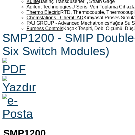
Kulite
Basınç Transdüserleri , Strain Gage
Agilent Technologies
U Serisi Veri Toplama Cihazla
Thermo Electric
RTD, Thermocouple, Thermocouple 
Chemstations - ChemCAD
Kimyasal Proses Simüla
PAJ GROUP - Advanced Mechatronics
Yağda Su S
Furness Controls
Kaçak Tespiti, Debi Ölçümü, Düş
SMP1200 - SMIP Double-S
Six Switch Modules)
SMP1200