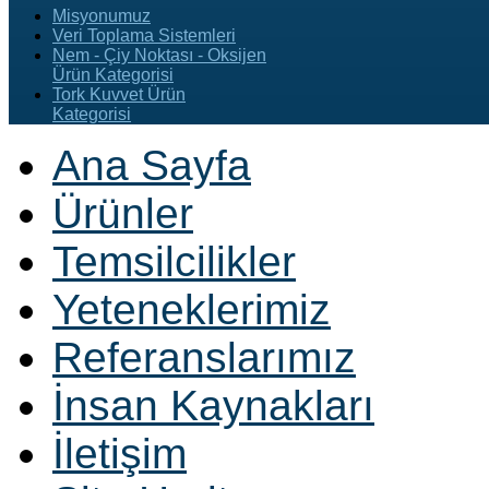
Misyonumuz
Veri Toplama Sistemleri
Nem - Çiy Noktası - Oksijen
Ürün Kategorisi
Tork Kuvvet Ürün
Kategorisi
Ana Sayfa
Ürünler
Temsilcilikler
Yeteneklerimiz
Referanslarımız
İnsan Kaynakları
İletişim