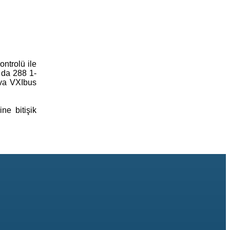
ontrolü ile
a da 288 1-
yuva VXIbus
ne bitişik