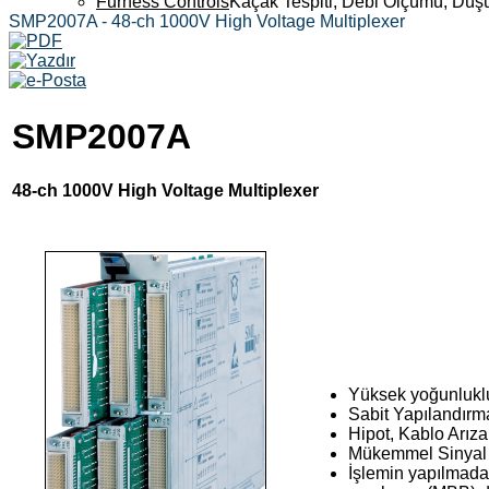
Furness Controls
Kaçak Tespiti, Debi Ölçümü, Düş
SMP2007A - 48-ch 1000V High Voltage Multiplexer
SMP2007A
48-ch 1000V High Voltage Multiplexer
Yüksek yoğunluklu,
Sabit Yapılandırma
Hipot, Kablo Arız
Mükemmel Sinyal B
İşlemin yapılmada