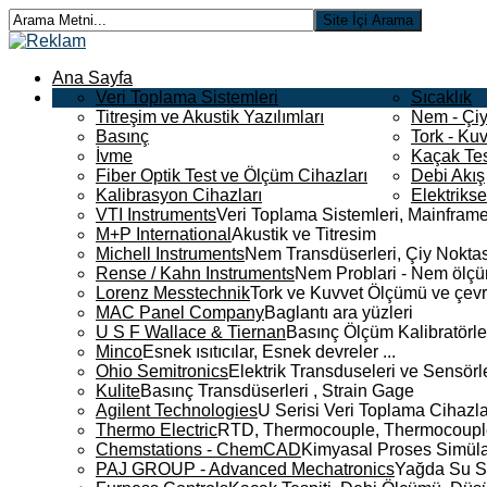
Ana Sayfa
Veri Toplama Sistemleri
Sıcaklık
Titreşim ve Akustik Yazılımları
Nem - Çiy
Basınç
Tork - Kuv
İvme
Kaçak Tes
Fiber Optik Test ve Ölçüm Cihazları
Debi Akış
Kalibrasyon Cihazları
Elektriks
VTI Instruments
Veri Toplama Sistemleri, Mainframe
M+P International
Akustik ve Titresim
Michell Instruments
Nem Transdüserleri, Çiy Noktası
Rense / Kahn Instruments
Nem Problari - Nem ölçüm
Lorenz Messtechnik
Tork ve Kuvvet Ölçümü ve çevr
MAC Panel Company
Baglantı ara yüzleri
U S F Wallace & Tiernan
Basınç Ölçüm Kalibratörle
Minco
Esnek ısıtıcılar, Esnek devreler ...
Ohio Semitronics
Elektrik Transduseleri ve Sensörler
Kulite
Basınç Transdüserleri , Strain Gage
Agilent Technologies
U Serisi Veri Toplama Cihazla
Thermo Electric
RTD, Thermocouple, Thermocouple 
Chemstations - ChemCAD
Kimyasal Proses Simüla
PAJ GROUP - Advanced Mechatronics
Yağda Su S