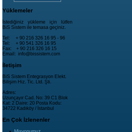
Yüklemeler
İstediğiniz yükleme için lütfen
BiS Sistem ile temasa geçiniz.
Tel: + 90 216 326 16 95 - 96
Tel: + 90 541 326 16 95
Fax: + 90 216 326 16 15
Email: info@bissistem.com
İletişim
BiS Sistem Entegrasyon Elekt.
Bilişim Hiz. Tic. Ltd. Şti.
Adres:
Uzunçayır Cad. No: 39 C1 Blok
Kat: 2 Daire: 20 Posta Kodu:
34722 Kadıköy / İstanbul
En
Çok İzlenenler
Misyonumuz