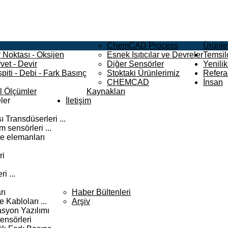
ChemCAD Process
Ürünle
 Noktası - Oksijen
Esnek Isıtıcılar ve Devreler
Temsilc
vet - Devir
Diğer Sensörler
Yenilik
piti - Debi - Fark Basınç
Stoktaki Ürünlerimiz
Refera
CHEMCAD
İnsan
el Ölçümler
Kaynakları
ler
İletişim
 Transdüserleri ...
 sensörleri ...
e elemanları
ri
i ...
rı
Haber Bültenleri
Kabloları ...
Arşiv
syon Yazılımı
ensörleri