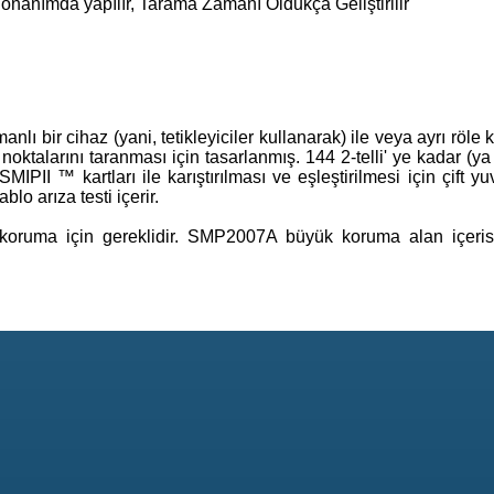
onanımda yapılır, Tarama Zamanı Oldukça Geliştirilir
 bir cihaz (yani, tetikleyiciler kullanarak) ile veya ayrı röle k
noktalarını taranması için tasarlanmış. 144 2-telli' ye kadar (y
IPII ™ kartları ile karıştırılması ve eşleştirilmesi için çift 
lo arıza testi içerir.
 koruma için gereklidir. SMP2007A büyük koruma alan içerisi