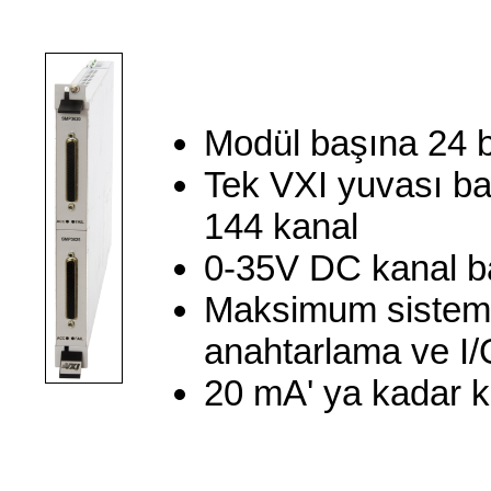
Modül başına 24 b
Tek VXI yuvası ba
144 kanal
0-35V DC kanal ba
Maksimum sistem e
anahtarlama ve I/O 
20 mA' ya kadar 