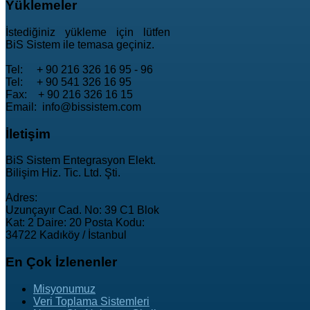
Yüklemeler
İstediğiniz yükleme için lütfen
BiS Sistem ile temasa geçiniz.
Tel: + 90 216 326 16 95 - 96
Tel: + 90 541 326 16 95
Fax: + 90 216 326 16 15
Email: info@bissistem.com
İletişim
BiS Sistem Entegrasyon Elekt.
Bilişim Hiz. Tic. Ltd. Şti.
Adres:
Uzunçayır Cad. No: 39 C1 Blok
Kat: 2 Daire: 20 Posta Kodu:
34722 Kadıköy / İstanbul
En
Çok İzlenenler
Misyonumuz
Veri Toplama Sistemleri