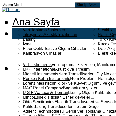
Ana Sayfa
Veri Toplama Sistemleri
Sıcaklık
Titreşim ve Akustik Yazılımları
Nem - Çiy
Basınç
Tork - Kuv
İvme
Kaçak Tes
Fiber Optik Test ve Ölçüm Cihazları
Debi Akış
Kalibrasyon Cihazları
Elektriks
VTI Instruments
Veri Toplama Sistemleri, Mainframe
M+P International
Akustik ve Titresim
Michell Instruments
Nem Transdüserleri, Çiy Noktası
Rense / Kahn Instruments
Nem Problari - Nem ölçüm
Lorenz Messtechnik
Tork ve Kuvvet Ölçümü ve çevr
MAC Panel Company
Baglantı ara yüzleri
U S F Wallace & Tiernan
Basınç Ölçüm Kalibratörle
Minco
Esnek ısıtıcılar, Esnek devreler ...
Ohio Semitronics
Elektrik Transduseleri ve Sensörler
Kulite
Basınç Transdüserleri , Strain Gage
Agilent Technologies
U Serisi Veri Toplama Cihazla
Thermo Electric
RTD, Thermocouple, Thermocouple 