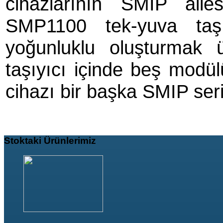
cihazlarının SMIP aile
SMP1100 tek-yuva taş
yoğunluklu oluşturmak 
taşıyıcı içinde beş modü
cihazı bir başka SMIP serisi
Stoktaki
Ürünlerimiz