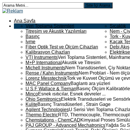
Ana Sayfa
Veri Toplama Sistemleri
Sıcaklık
Titreşim ve Akustik Yazılımları
Nem - Çiy
Basınç
Tork - Kuv
İvme
Kaçak Tes
Fiber Optik Test ve Ölçüm Cihazları
Debi Akış
Kalibrasyon Cihazları
Elektriks
VTI Instruments
Veri Toplama Sistemleri, Mainframe
M+P International
Akustik ve Titresim
Michell Instruments
Nem Transdüserleri, Çiy Noktası
Rense / Kahn Instruments
Nem Problari - Nem ölçüm
Lorenz Messtechnik
Tork ve Kuvvet Ölçümü ve çevr
MAC Panel Company
Baglantı ara yüzleri
U S F Wallace & Tiernan
Basınç Ölçüm Kalibratörle
Minco
Esnek ısıtıcılar, Esnek devreler ...
Ohio Semitronics
Elektrik Transduseleri ve Sensörler
Kulite
Basınç Transdüserleri , Strain Gage
Agilent Technologies
U Serisi Veri Toplama Cihazla
Thermo Electric
RTD, Thermocouple, Thermocouple 
Chemstations - ChemCAD
Kimyasal Proses Simüla
PAJ GROUP - Advanced Mechatronics
Yağda Su S