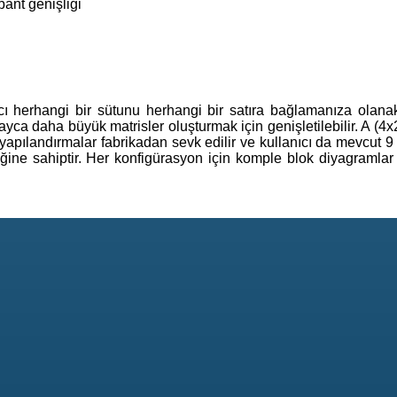
ant genişliği
ı herhangi bir sütunu herhangi bir satıra bağlamanıza olanak
layca daha büyük matrisler oluşturmak için genişletilebilir. A (4x2
 yapılandırmalar fabrikadan sevk edilir ve kullanıcı da mevcut 9
eğine sahiptir. Her konfigürasyon için komple blok diyagramla