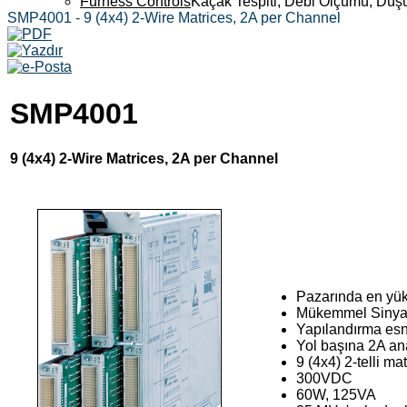
Furness Controls
Kaçak Tespiti, Debi Ölçümü, Düş
SMP4001 - 9 (4x4) 2-Wire Matrices, 2A per Channel
SMP4001
9 (4x4) 2-Wire Matrices, 2A per Channel
Pazarında en yük
Mükemmel Sinyal 
Yapılandırma esne
Yol başına 2A a
9 (4x4) 2-telli mat
300VDC
60W, 125VA