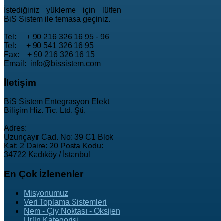
İstediğiniz yükleme için lütfen
BiS Sistem ile temasa geçiniz.
Tel: + 90 216 326 16 95 - 96
Tel: + 90 541 326 16 95
Fax: + 90 216 326 16 15
Email: info@bissistem.com
İletişim
BiS Sistem Entegrasyon Elekt.
Bilişim Hiz. Tic. Ltd. Şti.
Adres:
Uzunçayır Cad. No: 39 C1 Blok
Kat: 2 Daire: 20 Posta Kodu:
34722 Kadıköy / İstanbul
En
Çok İzlenenler
Misyonumuz
Veri Toplama Sistemleri
Nem - Çiy Noktası - Oksijen
Ürün Kategorisi