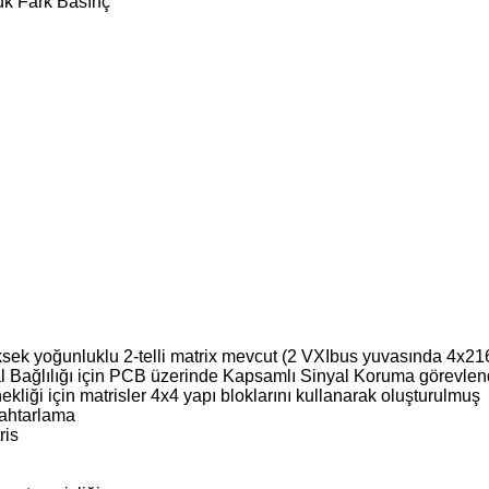
ük Fark Basınç
sek yoğunluklu 2-telli matrix mevcut (2 VXIbus yuvasında 4x21
Bağlılığı için PCB üzerinde Kapsamlı Sinyal Koruma görevlen
kliği için matrisler 4x4 yapı bloklarını kullanarak oluşturulmuş
nahtarlama
ris