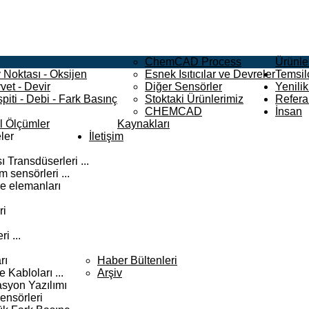
ChemCAD Process
Ürünle
 Noktası - Oksijen
Esnek Isıtıcılar ve Devreler
Temsilc
vet - Devir
Diğer Sensörler
Yenilik
piti - Debi - Fark Basınç
Stoktaki Ürünlerimiz
Refera
CHEMCAD
İnsan
el Ölçümler
Kaynakları
ler
İletişim
 Transdüserleri ...
 sensörleri ...
e elemanları
ri
i ...
rı
Haber Bültenleri
Kabloları ...
Arşiv
syon Yazılımı
ensörleri