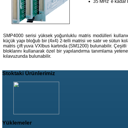
35 MHz' e kadar b
SMP4000 serisi yüksek yoğunluklu matris modülleri kullanıc
küçük yapı bloğub bir (4x4) 2-telli matrisi ve satır ve sütun ko
matris çift yuva VXIbus kartında (SM1200) bulunabilir. Çeşitli
bloklarını kullanarak özel bir yapılandırma tanımlama yeten
kılavuzunda bulunabilir.
Stoktaki
Ürünlerimiz
Yüklemeler