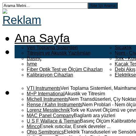
Ana Sayfa
Veri Toplama Sistemleri
Sıcaklık
Titreşim ve Akustik Yazılımları
Nem - Çiy
Basınç
Tork - Kuv
İvme
Kaçak Tes
Fiber Optik Test ve Ölçüm Cihazları
Debi Akış
Kalibrasyon Cihazları
Elektriks
VTI Instruments
Veri Toplama Sistemleri, Mainframe
M+P International
Akustik ve Titresim
Michell Instruments
Nem Transdüserleri, Çiy Noktası
Rense / Kahn Instruments
Nem Problari - Nem ölçüm
Lorenz Messtechnik
Tork ve Kuvvet Ölçümü ve çevr
MAC Panel Company
Baglantı ara yüzleri
U S F Wallace & Tiernan
Basınç Ölçüm Kalibratörle
Minco
Esnek ısıtıcılar, Esnek devreler ...
Ohio Semitronics
Elektrik Transduseleri ve Sensörler