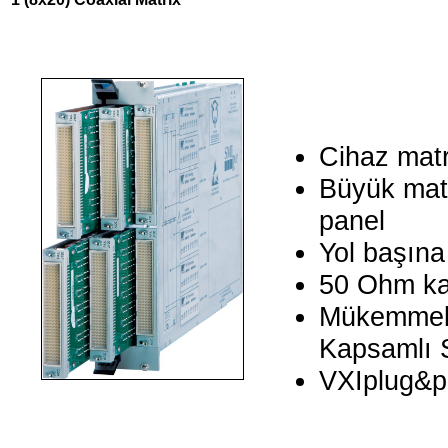
Cihaz matr
Büyük matri
panel
Yol başın
50 Ohm ka
Mükemmel S
Kapsamlı 
VXIplug&pl