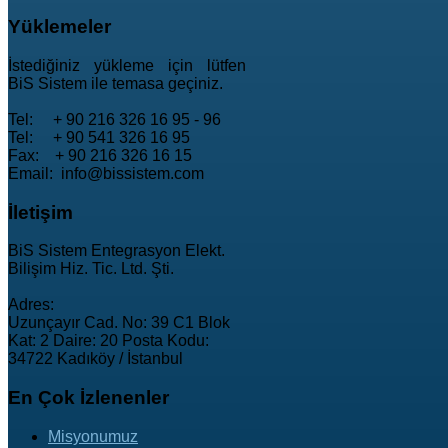
Yüklemeler
İstediğiniz yükleme için lütfen
BiS Sistem ile temasa geçiniz.
Tel: + 90 216 326 16 95 - 96
Tel: + 90 541 326 16 95
Fax: + 90 216 326 16 15
Email: info@bissistem.com
İletişim
BiS Sistem Entegrasyon Elekt.
Bilişim Hiz. Tic. Ltd. Şti.
Adres:
Uzunçayır Cad. No: 39 C1 Blok
Kat: 2 Daire: 20 Posta Kodu:
34722 Kadıköy / İstanbul
En
Çok İzlenenler
Misyonumuz