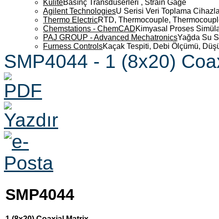
Kulite
Basınç Transdüserleri , Strain Gage
Agilent Technologies
U Serisi Veri Toplama Cihazla
Thermo Electric
RTD, Thermocouple, Thermocouple 
Chemstations - ChemCAD
Kimyasal Proses Simüla
PAJ GROUP - Advanced Mechatronics
Yağda Su S
Furness Controls
Kaçak Tespiti, Debi Ölçümü, Düş
SMP4044 - 1 (8x20) Coax
SMP4044
1 (8x20) Coaxial Matrix