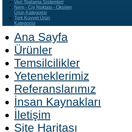
Veri Toplama Sistemleri
Nem - Çiy Noktası - Oksijen
Ürün Kategorisi
Tork Kuvvet Ürün
Kategorisi
Ana Sayfa
Ürünler
Temsilcilikler
Yeteneklerimiz
Referanslarımız
İnsan Kaynakları
İletişim
Site Haritası