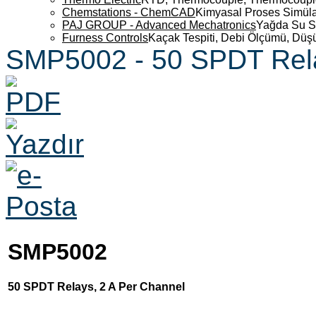
Chemstations - ChemCAD
Kimyasal Proses Simüla
PAJ GROUP - Advanced Mechatronics
Yağda Su S
Furness Controls
Kaçak Tespiti, Debi Ölçümü, Düş
SMP5002 - 50 SPDT Rela
SMP5002
50 SPDT Relays, 2 A Per Channel