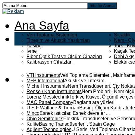
Ana Sayfa
Veri Toplama Sistemleri
Sıcaklık
Titreşim ve Akustik Yazılımları
Nem - Çiy
Basınç
Tork - Kuv
İvme
Kaçak Tes
Fiber Optik Test ve Ölçüm Cihazları
Debi Akış
Kalibrasyon Cihazları
Elektriks
VTI Instruments
Veri Toplama Sistemleri, Mainframe
M+P International
Akustik ve Titresim
Michell Instruments
Nem Transdüserleri, Çiy Noktası
Rense / Kahn Instruments
Nem Problari - Nem ölçüm
Lorenz Messtechnik
Tork ve Kuvvet Ölçümü ve çevr
MAC Panel Company
Baglantı ara yüzleri
U S F Wallace & Tiernan
Basınç Ölçüm Kalibratörle
Minco
Esnek ısıtıcılar, Esnek devreler ...
Ohio Semitronics
Elektrik Transduseleri ve Sensörler
Kulite
Basınç Transdüserleri , Strain Gage
Agilent Technologies
U Serisi Veri Toplama Cihazla
Thermo Electric
RTD, Thermocouple, Thermocouple 