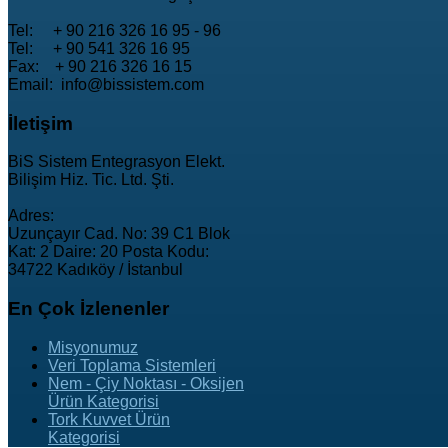
Tel: + 90 216 326 16 95 - 96
Tel: + 90 541 326 16 95
Fax: + 90 216 326 16 15
Email: info@bissistem.com
İletişim
BiS Sistem Entegrasyon Elekt.
Bilişim Hiz. Tic. Ltd. Şti.
Adres:
Uzunçayır Cad. No: 39 C1 Blok
Kat: 2 Daire: 20 Posta Kodu:
34722 Kadıköy / İstanbul
En
Çok İzlenenler
Misyonumuz
Veri Toplama Sistemleri
Nem - Çiy Noktası - Oksijen
Ürün Kategorisi
Tork Kuvvet Ürün
Kategorisi