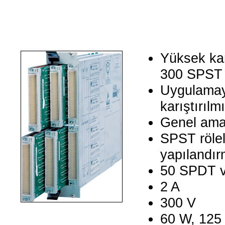
Yüksek kan
300 SPST r
Uygulamaya
karıştırılm
Genel amaç
SPST röle
yapılandırm
50 SPDT 
2 A
300 V
60 W, 125