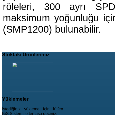
röleleri, 300 ayrı SP
maksimum yoğunluğu için 
(SMP1200) bulunabilir.
Stoktaki
Ürünlerimiz
Yüklemeler
İstediğiniz yükleme için lütfen
BiS Sistem ile temasa geçiniz.