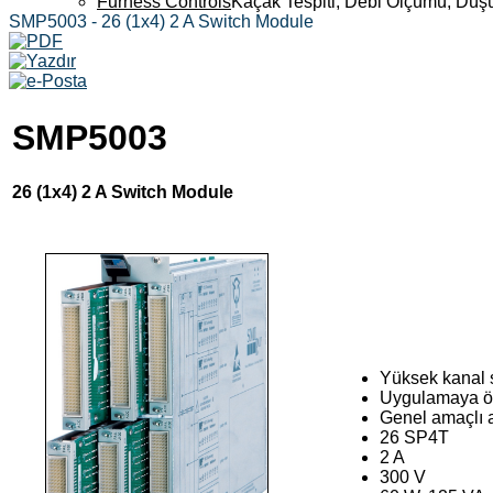
Furness Controls
Kaçak Tespiti, Debi Ölçümü, Düş
SMP5003 - 26 (1x4) 2 A Switch Module
SMP5003
26 (1x4) 2 A Switch Module
Yüksek kanal s
Uygulamaya öze
Genel amaçlı a
26 SP4T
2 A
300 V