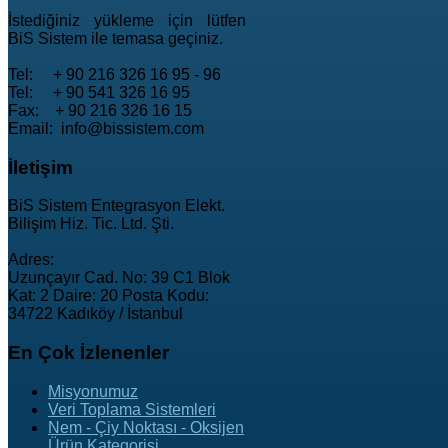
İstediğiniz yükleme için lütfen
BiS Sistem ile temasa geçiniz.
Tel: + 90 216 326 16 95 - 96
Tel: + 90 541 326 16 95
Fax: + 90 216 326 16 15
Email: info@bissistem.com
İletişim
BiS Sistem Entegrasyon Elekt.
Bilişim Hiz. Tic. Ltd. Şti.
Adres:
Uzunçayır Cad. No: 39 C1 Blok
Kat: 2 Daire: 20 Posta Kodu:
34722 Kadıköy / İstanbul
En
Çok İzlenenler
Misyonumuz
Veri Toplama Sistemleri
Nem - Çiy Noktası - Oksijen
Ürün Kategorisi