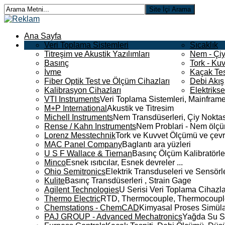
Ana Sayfa
Veri Toplama Sistemleri
Sıcaklık
Titreşim ve Akustik Yazılımları
Nem - Çiy
Basınç
Tork - Kuv
İvme
Kaçak Tes
Fiber Optik Test ve Ölçüm Cihazları
Debi Akış
Kalibrasyon Cihazları
Elektriks
VTI Instruments
Veri Toplama Sistemleri, Mainframe
M+P International
Akustik ve Titresim
Michell Instruments
Nem Transdüserleri, Çiy Noktası
Rense / Kahn Instruments
Nem Problari - Nem ölçüm
Lorenz Messtechnik
Tork ve Kuvvet Ölçümü ve çevr
MAC Panel Company
Baglantı ara yüzleri
U S F Wallace & Tiernan
Basınç Ölçüm Kalibratörle
Minco
Esnek ısıtıcılar, Esnek devreler ...
Ohio Semitronics
Elektrik Transduseleri ve Sensörler
Kulite
Basınç Transdüserleri , Strain Gage
Agilent Technologies
U Serisi Veri Toplama Cihazla
Thermo Electric
RTD, Thermocouple, Thermocouple 
Chemstations - ChemCAD
Kimyasal Proses Simüla
PAJ GROUP - Advanced Mechatronics
Yağda Su S