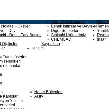
ChemCAD Process
Ürünle
 Noktası - Oksijen
Esnek Isıtıcılar ve Devreler
Temsilc
vet - Devir
Diğer Sensörler
Yenilik
piti - Debi - Fark Basınç
Stoktaki Ürünlerimiz
Refera
CHEMCAD
İnsan
el Ölçümler
Kaynakları
ler
İletişim
 Transdüserleri ...
 sensörleri ...
e elemanları
ri
i ...
rı
Haber Bültenleri
Kabloları ...
Arşiv
syon Yazılımı
ensörleri