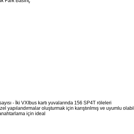
ük Fark Basınç
ayısı - İki VXIbus kartı yuvalarında 156 SP4T röleleri
l yapılandırmalar oluşturmak için karıştırılmış ve uyumlu olabil
nahtarlama için ideal