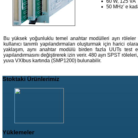
60 W, 125 VA
50 MHz' e kada
Bu yüksek yoğunluklu temel anahtar modülleri ayrı röleler (U
kullanıcı tanımlı yapılandırmaları oluşturmak için harici olara
yaklaşım, aynı anahtar modülü birden fazla UUTs test e
yapılandırmasını değiştirerek izin verir. 480 ayrı SPST rölele
yuva VXIbus kartında (SMP1200) bulunabilir.
Stoktaki
Ürünlerimiz
Yüklemeler