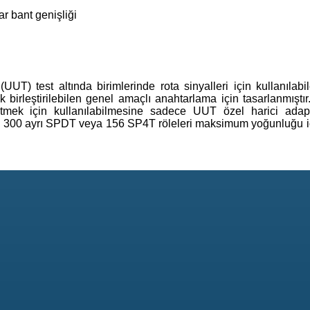
r bant genişliği
UT) test altında birimlerinde rota sinyalleri için kullanılabi
k birleştirilebilen genel amaçlı anahtarlama için tasarlanmıştır
tmek için kullanılabilmesine sadece UUT özel harici adapt
ri, 300 ayrı SPDT veya 156 SP4T röleleri maksimum yoğunluğu içi