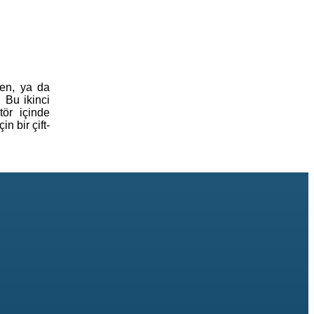
len, ya da
. Bu ikinci
ör içinde
n bir çift-