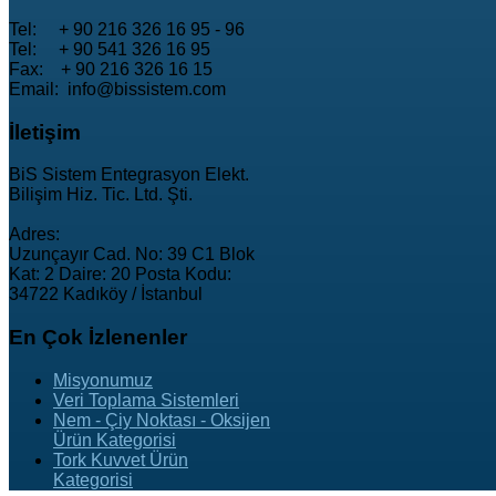
Tel: + 90 216 326 16 95 - 96
Tel: + 90 541 326 16 95
Fax: + 90 216 326 16 15
Email: info@bissistem.com
İletişim
BiS Sistem Entegrasyon Elekt.
Bilişim Hiz. Tic. Ltd. Şti.
Adres:
Uzunçayır Cad. No: 39 C1 Blok
Kat: 2 Daire: 20 Posta Kodu:
34722 Kadıköy / İstanbul
En
Çok İzlenenler
Misyonumuz
Veri Toplama Sistemleri
Nem - Çiy Noktası - Oksijen
Ürün Kategorisi
Tork Kuvvet Ürün
Kategorisi