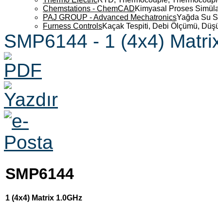
Chemstations - ChemCAD
Kimyasal Proses Simüla
PAJ GROUP - Advanced Mechatronics
Yağda Su S
Furness Controls
Kaçak Tespiti, Debi Ölçümü, Düş
SMP6144 - 1 (4x4) Matri
SMP6144
1 (4x4) Matrix 1.0GHz