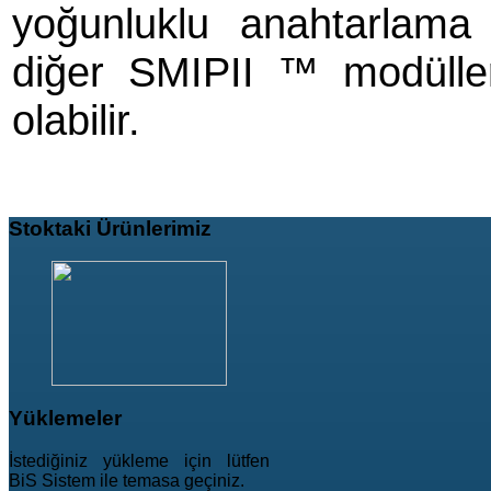
yoğunluklu anahtarlama 
diğer SMIPII ™ modülleri 
olabilir.
Stoktaki
Ürünlerimiz
Yüklemeler
İstediğiniz yükleme için lütfen
BiS Sistem ile temasa geçiniz.