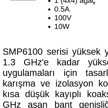
1 (4x4) ağaç
0.5A
100V
10W
SMP6100 serisi yüksek 
1.3 GHz'e kadar yükse
uygulamaları için tasa
karışma ve izolasyon ko
kısa düşük kayıplı koaksi
GHz aşan bant genişliği