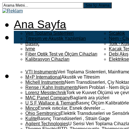
Ana Sayfa
Veri Toplama Sistemleri
Sıcaklık
Titreşim ve Akustik Yazılımları
Nem - Çiy
Basınç
Tork - Kuv
İvme
Kaçak Tes
Fiber Optik Test ve Ölçüm Cihazları
Debi Akış
Kalibrasyon Cihazları
Elektriks
VTI Instruments
Veri Toplama Sistemleri, Mainframe
M+P International
Akustik ve Titresim
Michell Instruments
Nem Transdüserleri, Çiy Noktası
Rense / Kahn Instruments
Nem Problari - Nem ölçüm
Lorenz Messtechnik
Tork ve Kuvvet Ölçümü ve çevr
MAC Panel Company
Baglantı ara yüzleri
U S F Wallace & Tiernan
Basınç Ölçüm Kalibratörle
Minco
Esnek ısıtıcılar, Esnek devreler ...
Ohio Semitronics
Elektrik Transduseleri ve Sensörler
Kulite
Basınç Transdüserleri , Strain Gage
Agilent Technologies
U Serisi Veri Toplama Cihazla
Thermo Electric
RTD, Thermocouple, Thermocouple 