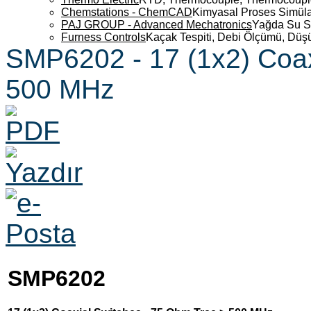
Chemstations - ChemCAD
Kimyasal Proses Simüla
PAJ GROUP - Advanced Mechatronics
Yağda Su S
Furness Controls
Kaçak Tespiti, Debi Ölçümü, Düş
SMP6202 - 17 (1x2) Coax
500 MHz
SMP6202