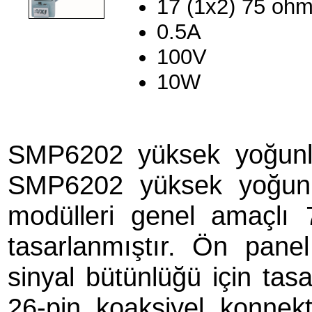
17 (1x2) 75 oh
0.5A
100V
10W
SMP6202 yüksek yoğunlu
SMP6202 yüksek yoğunlu
modülleri genel amaçlı
tasarlanmıştır. Ön panel
sinyal bütünlüğü için tas
26-pin koaksiyel konnekt