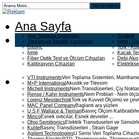
Ana Sayfa
Veri Toplama Sistemleri
Sıcaklık
Titreşim ve Akustik Yazılımları
Nem - Çiy
Basınç
Tork - Kuv
İvme
Kaçak Tes
Fiber Optik Test ve Ölçüm Cihazları
Debi Akış
Kalibrasyon Cihazları
Elektriks
VTI Instruments
Veri Toplama Sistemleri, Mainframe
M+P International
Akustik ve Titresim
Michell Instruments
Nem Transdüserleri, Çiy Noktası
Rense / Kahn Instruments
Nem Problari - Nem ölçüm
Lorenz Messtechnik
Tork ve Kuvvet Ölçümü ve çevr
MAC Panel Company
Baglantı ara yüzleri
U S F Wallace & Tiernan
Basınç Ölçüm Kalibratörle
Minco
Esnek ısıtıcılar, Esnek devreler ...
Ohio Semitronics
Elektrik Transduseleri ve Sensörler
Kulite
Basınç Transdüserleri , Strain Gage
Agilent Technologies
U Serisi Veri Toplama Cihazla
Thermo Electric
RTD, Thermocouple, Thermocouple 