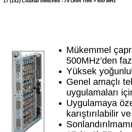
17 (1x2) Coaxial Switches - 75 Ohm Tree > 500 MHz
Mükemmel çapra
500MHz'den fazl
Yüksek yoğunlu
Genel amaçlı t
uygulamaları içi
Uygulamaya özel
karıştırılabilir v
Sonlandırılmamış