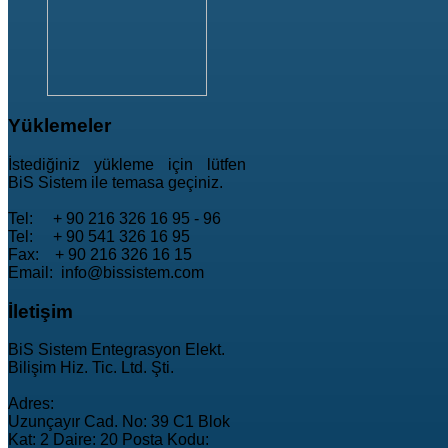
Yüklemeler
İstediğiniz yükleme için lütfen
BiS Sistem ile temasa geçiniz.
Tel: + 90 216 326 16 95 - 96
Tel: + 90 541 326 16 95
Fax: + 90 216 326 16 15
Email: info@bissistem.com
İletişim
BiS Sistem Entegrasyon Elekt.
Bilişim Hiz. Tic. Ltd. Şti.
Adres:
Uzunçayır Cad. No: 39 C1 Blok
Kat: 2 Daire: 20 Posta Kodu: