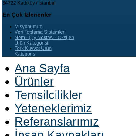
34722 Kadıköy / İstanbul
En
Çok İzlenenler
Misyonumuz
Veri Toplama Sistemleri
Nem - Çiy Noktası - Oksijen
Ürün Kategorisi
Tork Kuvvet Ürün
Kategorisi
Ana Sayfa
Ürünler
Temsilcilikler
Yeteneklerimiz
Referanslarımız
İnsan Kaynakları