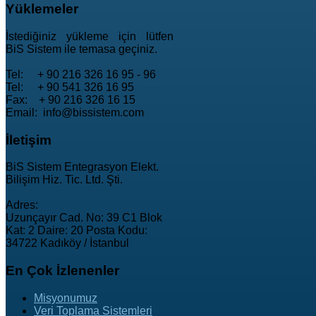
Yüklemeler
İstediğiniz yükleme için lütfen
BiS Sistem ile temasa geçiniz.
Tel: + 90 216 326 16 95 - 96
Tel: + 90 541 326 16 95
Fax: + 90 216 326 16 15
Email: info@bissistem.com
İletişim
BiS Sistem Entegrasyon Elekt.
Bilişim Hiz. Tic. Ltd. Şti.
Adres:
Uzunçayır Cad. No: 39 C1 Blok
Kat: 2 Daire: 20 Posta Kodu:
34722 Kadıköy / İstanbul
En
Çok İzlenenler
Misyonumuz
Veri Toplama Sistemleri