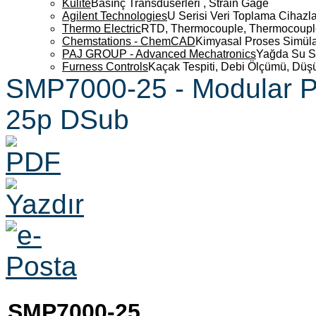
Kulite
Basınç Transdüserleri , Strain Gage
Agilent Technologies
U Serisi Veri Toplama Cihazla
Thermo Electric
RTD, Thermocouple, Thermocouple 
Chemstations - ChemCAD
Kimyasal Proses Simüla
PAJ GROUP - Advanced Mechatronics
Yağda Su S
Furness Controls
Kaçak Tespiti, Debi Ölçümü, Düş
SMP7000-25 - Modular Pr
25p DSub
SMP7000-25