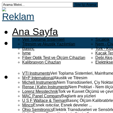
Ana Sayfa
Veri Toplama Sistemleri
Sıcaklık
Titreşim ve Akustik Yazılımları
Nem - Çiy
Basınç
Tork - Kuv
İvme
Kaçak Tes
Fiber Optik Test ve Ölçüm Cihazları
Debi Akış
Kalibrasyon Cihazları
Elektriks
VTI Instruments
Veri Toplama Sistemleri, Mainframe
M+P International
Akustik ve Titresim
Michell Instruments
Nem Transdüserleri, Çiy Noktası
Rense / Kahn Instruments
Nem Problari - Nem ölçüm
Lorenz Messtechnik
Tork ve Kuvvet Ölçümü ve çevr
MAC Panel Company
Baglantı ara yüzleri
U S F Wallace & Tiernan
Basınç Ölçüm Kalibratörle
Minco
Esnek ısıtıcılar, Esnek devreler ...
Ohio Semitronics
Elektrik Transduseleri ve Sensörler