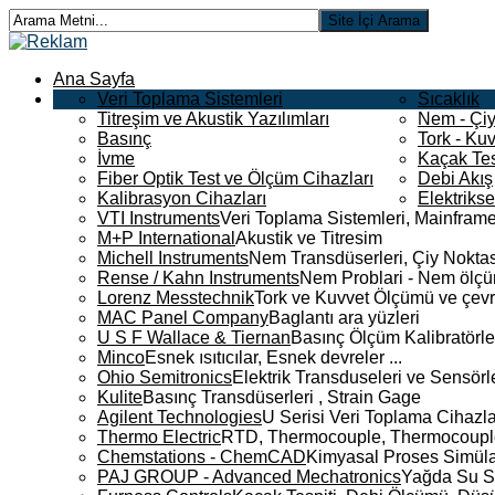
Ana Sayfa
Veri Toplama Sistemleri
Sıcaklık
Titreşim ve Akustik Yazılımları
Nem - Çiy
Basınç
Tork - Kuv
İvme
Kaçak Tes
Fiber Optik Test ve Ölçüm Cihazları
Debi Akış
Kalibrasyon Cihazları
Elektriks
VTI Instruments
Veri Toplama Sistemleri, Mainframe
M+P International
Akustik ve Titresim
Michell Instruments
Nem Transdüserleri, Çiy Noktası
Rense / Kahn Instruments
Nem Problari - Nem ölçüm
Lorenz Messtechnik
Tork ve Kuvvet Ölçümü ve çevr
MAC Panel Company
Baglantı ara yüzleri
U S F Wallace & Tiernan
Basınç Ölçüm Kalibratörle
Minco
Esnek ısıtıcılar, Esnek devreler ...
Ohio Semitronics
Elektrik Transduseleri ve Sensörler
Kulite
Basınç Transdüserleri , Strain Gage
Agilent Technologies
U Serisi Veri Toplama Cihazla
Thermo Electric
RTD, Thermocouple, Thermocouple 
Chemstations - ChemCAD
Kimyasal Proses Simüla
PAJ GROUP - Advanced Mechatronics
Yağda Su S