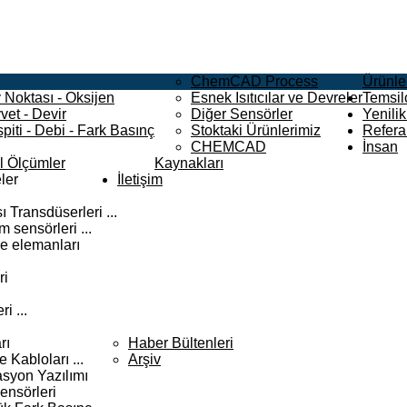
ChemCAD Process
Ürünle
 Noktası - Oksijen
Esnek Isıtıcılar ve Devreler
Temsilc
vet - Devir
Diğer Sensörler
Yenilik
piti - Debi - Fark Basınç
Stoktaki Ürünlerimiz
Refera
CHEMCAD
İnsan
el Ölçümler
Kaynakları
ler
İletişim
 Transdüserleri ...
 sensörleri ...
e elemanları
ri
i ...
rı
Haber Bültenleri
Kabloları ...
Arşiv
syon Yazılımı
ensörleri