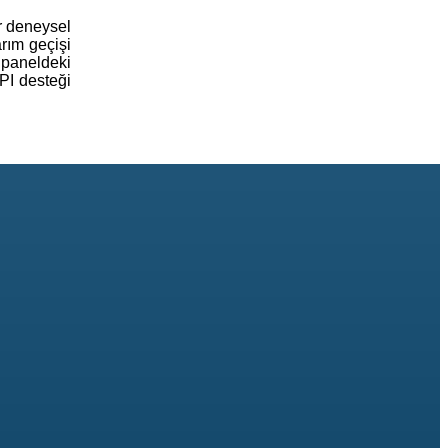
ar deneysel
arım geçişi
 paneldeki
API desteği