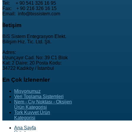
Tel: + 90 541 326 16 95
Fax: + 90 216 326 16 15
Email: info@bissistem.com
İletişim
BiS Sistem Entegrasyon Elekt.
Bilişim Hiz. Tic. Ltd. Şti.
Adres:
Uzunçayır Cad. No: 39 C1 Blok
Kat: 2 Daire: 20 Posta Kodu:
34722 Kadıköy / İstanbul
En
Çok İzlenenler
Misyonumuz
Veri Toplama Sistemleri
Nem - Çiy Noktası - Oksijen
Ürün Kategorisi
Tork Kuvvet Ürün
Kategorisi
Ana Sayfa