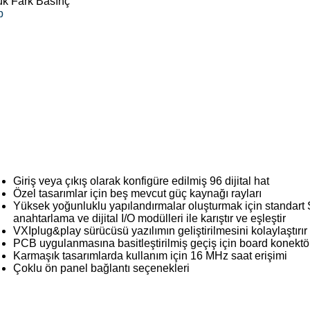
ük Fark Basınç
b
Giriş veya çıkış olarak konfigüre edilmiş 96 dijital hat
Özel tasarımlar için beş mevcut güç kaynağı rayları
Yüksek yoğunluklu yapılandırmalar oluşturmak için standart
anahtarlama ve dijital I/O modülleri ile karıştır ve eşleştir
VXIplug&play sürücüsü yazılımın geliştirilmesini kolaylaştırır
PCB uygulanmasına basitleştirilmiş geçiş için board konektör
Karmaşık tasarımlarda kullanım için 16 MHz saat erişimi
Çoklu ön panel bağlantı seçenekleri