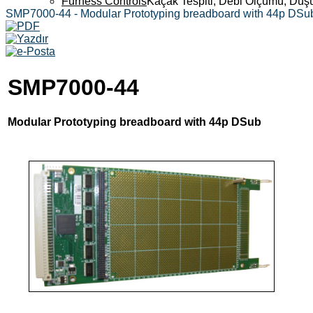
Furness Controls
Kaçak Tespiti, Debi Ölçümü, Düş
SMP7000-44 - Modular Prototyping breadboard with 44p DSu
SMP7000-44
Modular Prototyping breadboard with 44p DSub