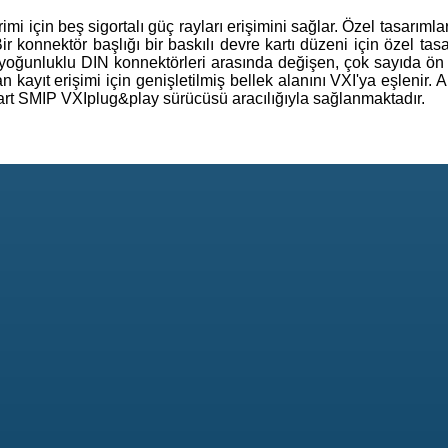
rimi için beş sigortalı güç rayları erişimini sağlar. Özel tasarıml
ir konnektör başlığı bir baskılı devre kartı düzeni için özel tas
 yoğunluklu DIN konnektörleri arasında değişen, çok sayıda ön
n kayıt erişimi için genişletilmiş bellek alanını VXI'ya eşlenir. 
ndart SMIP VXIplug&play sürücüsü aracılığıyla sağlanmaktadır.