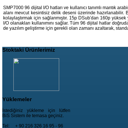
SMP7000 96 dijital I/O hatları ve kullanıcı tanımlı mantık arabi
alanı mevcut kesintisiz delik deseni üzerinde hazırlanabilir. B
kolaylaştırmak için sağlanmıştır. 15p DSub'dan 160p yüksek
I/O olanakları kullanımını sağlar. Tüm 96 dijital hatlar doğruda
de yazılım geliştirme için gerekli olan zamanı azaltarak, sta
Stoktaki
Ürünlerimiz
Yüklemeler
İstediğiniz yükleme için lütfen
BiS Sistem ile temasa geçiniz.
Tel: + 90 216 326 16 95 - 96