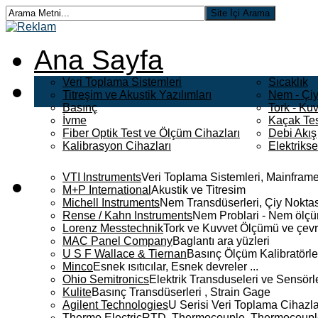
Ana Sayfa
Veri Toplama Sistemleri
Sıcaklık
Titreşim ve Akustik Yazılımları
Nem - Çiy
Basınç
Tork - Kuv
İvme
Kaçak Tes
Fiber Optik Test ve Ölçüm Cihazları
Debi Akış
Kalibrasyon Cihazları
Elektriks
VTI Instruments
Veri Toplama Sistemleri, Mainframe
M+P International
Akustik ve Titresim
Michell Instruments
Nem Transdüserleri, Çiy Noktası
Rense / Kahn Instruments
Nem Problari - Nem ölçüm
Lorenz Messtechnik
Tork ve Kuvvet Ölçümü ve çevr
MAC Panel Company
Baglantı ara yüzleri
U S F Wallace & Tiernan
Basınç Ölçüm Kalibratörle
Minco
Esnek ısıtıcılar, Esnek devreler ...
Ohio Semitronics
Elektrik Transduseleri ve Sensörler
Kulite
Basınç Transdüserleri , Strain Gage
Agilent Technologies
U Serisi Veri Toplama Cihazla
Thermo Electric
RTD, Thermocouple, Thermocouple 