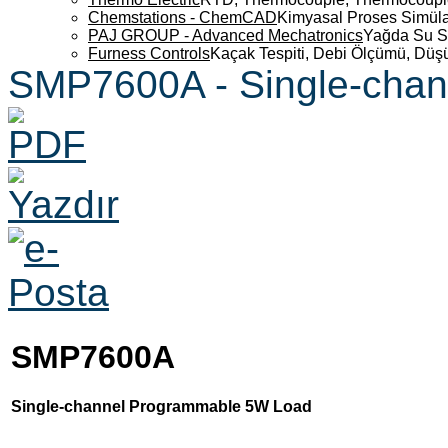
Chemstations - ChemCAD
Kimyasal Proses Simüla
PAJ GROUP - Advanced Mechatronics
Yağda Su S
Furness Controls
Kaçak Tespiti, Debi Ölçümü, Düş
SMP7600A - Single-cha
SMP7600A
Single-channel Programmable 5W Load