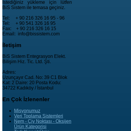
İstediğiniz yükleme için lütfen
BiS Sistem ile temasa geçiniz.
Tel: + 90 216 326 16 95 - 96
Tel: + 90 541 326 16 95
Fax: + 90 216 326 16 15
Email: info@bissistem.com
İletişim
BiS Sistem Entegrasyon Elekt.
Bilişim Hiz. Tic. Ltd. Şti.
Adres:
Uzunçayır Cad. No: 39 C1 Blok
Kat: 2 Daire: 20 Posta Kodu:
34722 Kadıköy / İstanbul
En
Çok İzlenenler
Misyonumuz
Veri Toplama Sistemleri
Nem - Çiy Noktası - Oksijen
Ürün Kategorisi