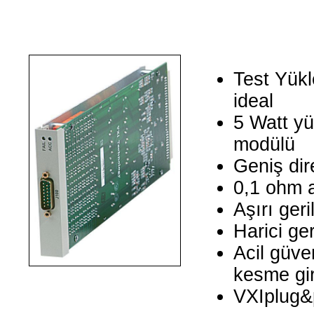
Test Yükl
ideal
5 Watt yü
modülü
Geniş dir
0,1 ohm 
Aşırı geri
Harici ge
Acil güven
kesme gir
VXIplug&p