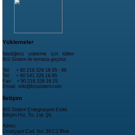
Yüklemeler
İstediğiniz yükleme için lütfen
BiS Sistem ile temasa geçiniz.
Tel: + 90 216 326 16 95 - 96
Tel: + 90 541 326 16 95
Fax: + 90 216 326 16 15
Email: info@bissistem.com
İletişim
BiS Sistem Entegrasyon Elekt.
Bilişim Hiz. Tic. Ltd. Şti.
Adres:
Uzunçayır Cad. No: 39 C1 Blok