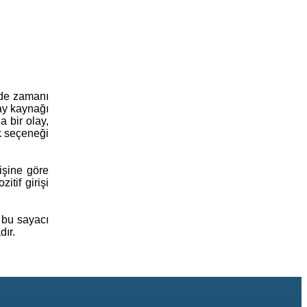
nde zamanı
lay kaynağı
a bir olay,
k seçeneği
rişine göre
tif girişi
 bu sayacı
dır.