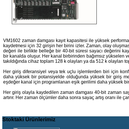
VM1602 zaman damgası kayıt kapasitesi ile yüksek performan
kaydetmesi için 32 girişin her birini izler. Zaman, olay oluşm
değeri ile birlikte belleğe bir 40-bit süresi sayacı değerini 
bir kanalda oluşur. Her kanal birbirinden bağımsız yükselen 
takıldığında cihaz toplam 128 k olayları ya da 512 k olayları top
Her giriş diferansiyel veya tek uçlu işlemlerden biri için konfi
daha yüksek bir potansiyelde olduğunda yüksek bir giriş meyd
eşdeğer kanal için programlanan eşik gerilimi daha yüksek bi
Her giriş olayla kaydedilen zaman damgası 40-bit zaman say
artırır. Her zaman ölçümler daha sonra sayaç artış oranı ile ça
Stoktaki
Ürünlerimiz