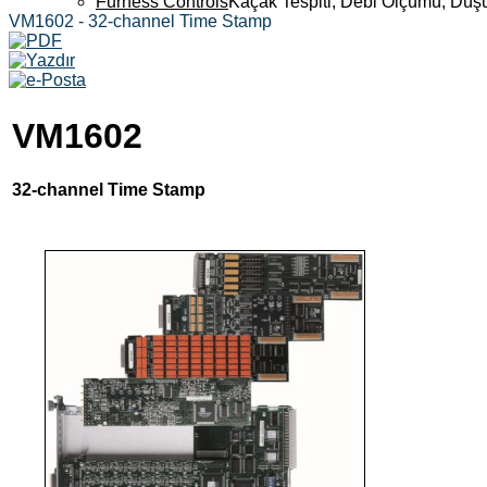
Furness Controls
Kaçak Tespiti, Debi Ölçümü, Düş
VM1602 - 32-channel Time Stamp
VM1602
32-channel Time Stamp