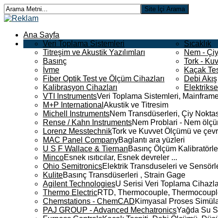
Ana Sayfa
Veri Toplama Sistemleri
Sıcaklık
Titreşim ve Akustik Yazılımları
Nem - Çiy
Basınç
Tork - Kuv
İvme
Kaçak Tes
Fiber Optik Test ve Ölçüm Cihazları
Debi Akış
Kalibrasyon Cihazları
Elektriks
VTI Instruments
Veri Toplama Sistemleri, Mainframe
M+P International
Akustik ve Titresim
Michell Instruments
Nem Transdüserleri, Çiy Noktası
Rense / Kahn Instruments
Nem Problari - Nem ölçüm
Lorenz Messtechnik
Tork ve Kuvvet Ölçümü ve çevr
MAC Panel Company
Baglantı ara yüzleri
U S F Wallace & Tiernan
Basınç Ölçüm Kalibratörle
Minco
Esnek ısıtıcılar, Esnek devreler ...
Ohio Semitronics
Elektrik Transduseleri ve Sensörler
Kulite
Basınç Transdüserleri , Strain Gage
Agilent Technologies
U Serisi Veri Toplama Cihazla
Thermo Electric
RTD, Thermocouple, Thermocouple 
Chemstations - ChemCAD
Kimyasal Proses Simüla
PAJ GROUP - Advanced Mechatronics
Yağda Su S