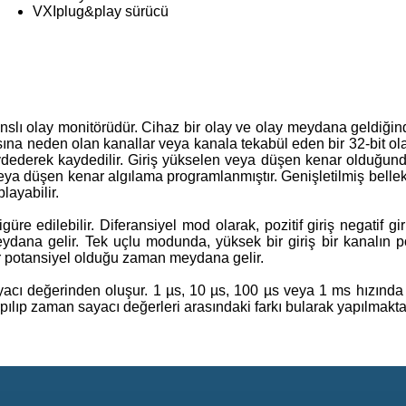
VXIplug&play sürücü
slı olay monitörüdür. Cihaz bir olay ve olay meydana geldiği
asına neden olan kanallar veya kanala tekabül eden bir 32-bit o
kaydederek kaydedilir. Giriş yükselen veya düşen kenar olduğund
veya düşen kenar algılama programlanmıştır. Genişletilmiş belle
layabilir.
güre edilebilir. Diferansiyel mod olarak, pozitif giriş negatif gi
ana gelir. Tek uçlu modunda, yüksek bir giriş bir kanalın pozi
r potansiyel olduğu zaman meydana gelir.
acı değerinden oluşur. 1 µs, 10 µs, 100 µs veya 1 ms hızında
rpılıp zaman sayacı değerleri arasındaki farkı bularak yapılmakta