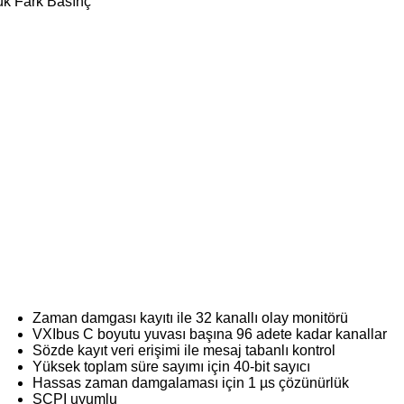
ük Fark Basınç
Zaman damgası kayıtı ile 32 kanallı olay monitörü
VXIbus C boyutu yuvası başına 96 adete kadar kanallar
Sözde kayıt veri erişimi ile mesaj tabanlı kontrol
Yüksek toplam süre sayımı için 40-bit sayıcı
Hassas zaman damgalaması için 1 µs çözünürlük
SCPI uyumlu