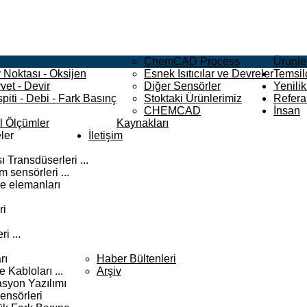
ChemCAD Process
Ürünle
 Noktası - Oksijen
Esnek Isıtıcılar ve Devreler
Temsilc
vet - Devir
Diğer Sensörler
Yenilik
piti - Debi - Fark Basınç
Stoktaki Ürünlerimiz
Refera
CHEMCAD
İnsan
el Ölçümler
Kaynakları
ler
İletişim
 Transdüserleri ...
 sensörleri ...
e elemanları
ri
i ...
rı
Haber Bültenleri
Kabloları ...
Arşiv
syon Yazılımı
ensörleri