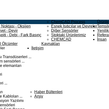
ChemCAD Process
Ürünle
 Noktası - Oksijen
Esnek Isıtıcılar ve Devreler
Temsilc
vet - Devir
Diğer Sensörler
Yenilik
piti - Debi - Fark Basınç
Stoktaki Ürünlerimiz
Refera
CHEMCAD
İnsan
el Ölçümler
Kaynakları
ler
İletişim
 Transdüserleri ...
 sensörleri ...
e elemanları
ri
i ...
rı
Haber Bültenleri
Kabloları ...
Arşiv
syon Yazılımı
ensörleri