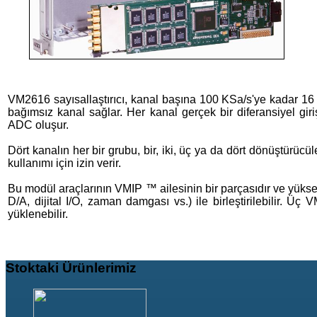
VM2616 sayısallaştırıcı, kanal başına 100 KSa/s'ye kadar 16 b
bağımsız kanal sağlar. Her kanal gerçek bir diferansiyel giri
ADC oluşur.
Dört kanalın her bir grubu, bir, iki, üç ya da dört dönüştürücül
kullanımı için izin verir.
Bu modül araçlarının VMIP ™ ailesinin bir parçasıdır ve yüksek
D/A, dijital I/O, zaman damgası vs.) ile birleştirilebilir.
yüklenebilir.
Stoktaki
Ürünlerimiz