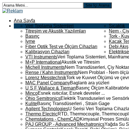
Ana Sayfa
Veri Toplama Sistemleri
Sıcaklık
Titreşim ve Akustik Yazılımları
Nem - Çiy
Basınç
Tork - Kuv
İvme
Kaçak Tes
Fiber Optik Test ve Ölçüm Cihazları
Debi Akış
Kalibrasyon Cihazları
Elektriks
VTI Instruments
Veri Toplama Sistemleri, Mainframe
M+P International
Akustik ve Titresim
Michell Instruments
Nem Transdüserleri, Çiy Noktası
Rense / Kahn Instruments
Nem Problari - Nem ölçüm
Lorenz Messtechnik
Tork ve Kuvvet Ölçümü ve çevr
MAC Panel Company
Baglantı ara yüzleri
U S F Wallace & Tiernan
Basınç Ölçüm Kalibratörle
Minco
Esnek ısıtıcılar, Esnek devreler ...
Ohio Semitronics
Elektrik Transduseleri ve Sensörler
Kulite
Basınç Transdüserleri , Strain Gage
Agilent Technologies
U Serisi Veri Toplama Cihazla
Thermo Electric
RTD, Thermocouple, Thermocouple 
Chemstations - ChemCAD
Kimyasal Proses Simüla
PAJ GROUP - Advanced Mechatronics
Yağda Su S