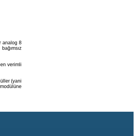
ir analog 8
n bağımsız
 en verimli
üller (yani
u modülüne