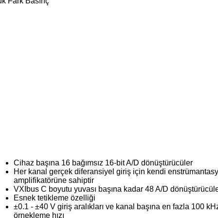
ük Fark Basınç
Cihaz başına 16 bağımsız 16-bit A/D dönüştürücüler
Her kanal gerçek diferansiyel giriş için kendi enstrümantas
amplifikatörüne sahiptir
VXIbus C boyutu yuvası başına kadar 48 A/D dönüştürücül
Esnek tetikleme özelliği
±0.1 - ±40 V giriş aralıkları ve kanal başına en fazla 100 kH
örnekleme hızı