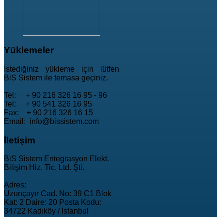
Yüklemeler
İstediğiniz yükleme için lütfen
BiS Sistem ile temasa geçiniz.
Tel: + 90 216 326 16 95 - 96
Tel: + 90 541 326 16 95
Fax: + 90 216 326 16 15
Email: info@bissistem.com
İletişim
BiS Sistem Entegrasyon Elekt.
Bilişim Hiz. Tic. Ltd. Şti.
Adres:
Uzunçayır Cad. No: 39 C1 Blok
Kat: 2 Daire: 20 Posta Kodu:
34722 Kadıköy / İstanbul