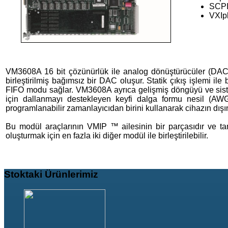
SCPI
VXIp
VM3608A 16 bit çözünürlük ile analog dönüştürücüler (DAC) bi
birleştirilmiş bağımsız bir DAC oluşur. Statik çıkış işlemi ile
FIFO modu sağlar. VM3608A ayrıca gelişmiş döngüyü ve sist
için dallanmayı destekleyen keyfi dalga formu nesil (AWG
programlanabilir zamanlayıcıdan birini kullanarak cihazın dışın
Bu modül araçlarının VMIP ™ ailesinin bir parçasıdır ve t
oluşturmak için en fazla iki diğer modül ile birleştirilebilir.
Stoktaki
Ürünlerimiz