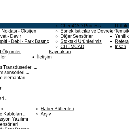
ChemCAD Process
Ürünle
 Noktası - Oksijen
Esnek Isıtıcılar ve Devreler
Temsilc
vet - Devir
Diğer Sensörler
Yenilik
piti - Debi - Fark Basınç
Stoktaki Ürünlerimiz
Refera
CHEMCAD
İnsan
el Ölçümler
Kaynakları
ler
İletişim
 Transdüserleri ...
 sensörleri ...
e elemanları
ri
i ...
rı
Haber Bültenleri
Kabloları ...
Arşiv
syon Yazılımı
ensörleri