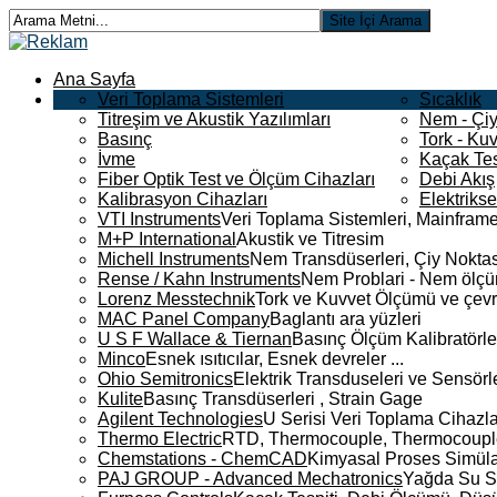
Ana Sayfa
Veri Toplama Sistemleri
Sıcaklık
Titreşim ve Akustik Yazılımları
Nem - Çiy
Basınç
Tork - Kuv
İvme
Kaçak Tes
Fiber Optik Test ve Ölçüm Cihazları
Debi Akış
Kalibrasyon Cihazları
Elektriks
VTI Instruments
Veri Toplama Sistemleri, Mainframe
M+P International
Akustik ve Titresim
Michell Instruments
Nem Transdüserleri, Çiy Noktası
Rense / Kahn Instruments
Nem Problari - Nem ölçüm
Lorenz Messtechnik
Tork ve Kuvvet Ölçümü ve çevr
MAC Panel Company
Baglantı ara yüzleri
U S F Wallace & Tiernan
Basınç Ölçüm Kalibratörle
Minco
Esnek ısıtıcılar, Esnek devreler ...
Ohio Semitronics
Elektrik Transduseleri ve Sensörler
Kulite
Basınç Transdüserleri , Strain Gage
Agilent Technologies
U Serisi Veri Toplama Cihazla
Thermo Electric
RTD, Thermocouple, Thermocouple 
Chemstations - ChemCAD
Kimyasal Proses Simüla
PAJ GROUP - Advanced Mechatronics
Yağda Su S