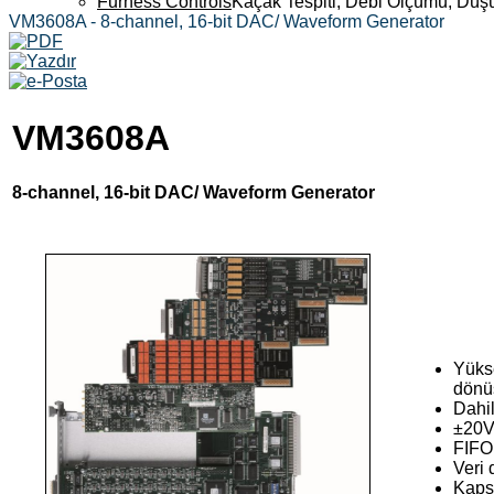
Furness Controls
Kaçak Tespiti, Debi Ölçümü, Düş
VM3608A - 8-channel, 16-bit DAC/ Waveform Generator
VM3608A
8-channel, 16-bit DAC/ Waveform Generator
Yükse
dönü
Dahil
±20V 
FIFO 
Veri 
Kapsa