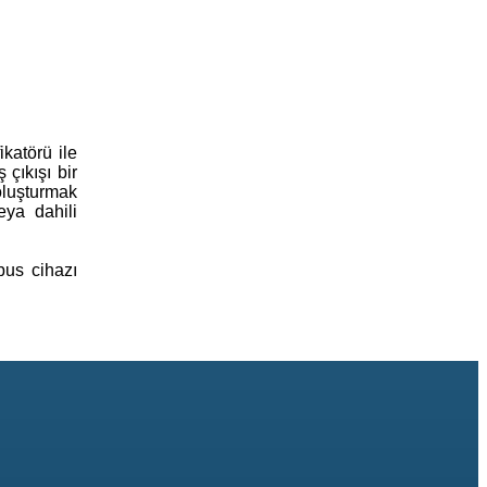
katörü ile
 çıkışı bir
oluşturmak
eya dahili
bus cihazı