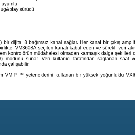
 uyumlu
lug&play sürücü
r dijital 8 bağımsız kanal sağlar. Her kanal bir çıkış amplifi
 birlikte, VM3608A seçilen kanalı kabul eden ve sürekli veri akış
em kontrolörün müdahalesi olmadan karmaşık dalga şekilleri 
) modunu sunar. Veri kullanıcı tarafından sağlanan saat v
da çalışabilir.
am VMIP ™ yeteneklerini kullanan bir yüksek yoğunluklu VXI