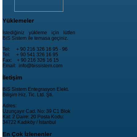
Yüklemeler
İstediğiniz yükleme için lütfen
BiS Sistem ile temasa geçiniz.
Tel: + 90 216 326 16 95 - 96
Tel: + 90 541 326 16 95
Fax: + 90 216 326 16 15
Email: info@bissistem.com
İletişim
BiS Sistem Entegrasyon Elekt.
Bilişim Hiz. Tic. Ltd. Şti.
Adres:
Uzunçayır Cad. No: 39 C1 Blok
Kat: 2 Daire: 20 Posta Kodu:
34722 Kadıköy / İstanbul
En
Çok İzlenenler