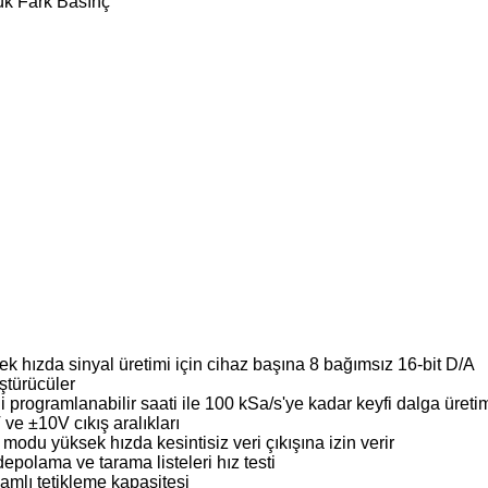
ük Fark Basınç
k hızda sinyal üretimi için cihaz başına 8 bağımsız 16-bit D/A
ştürücüler
i programlanabilir saati ile 100 kSa/s'ye kadar keyfi dalga üreti
ve ±10V cıkış aralıkları
modu yüksek hızda kesintisiz veri çıkışına izin verir
depolama ve tarama listeleri hız testi
mlı tetikleme kapasitesi