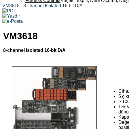
Furness Controls
Kaçak Tespiti, Debi Ölçümü, Düş
VM3618 - 8-channel Isolated 16-bit D/A
VM3618
8-channel Isolated 16-bit D/A
Cihaz
5 çık
> 100
Tek V
dönü
Kapsa
Değer
basit