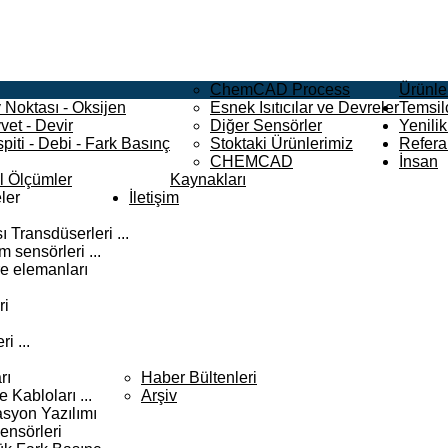
ChemCAD Process
Ürünle
 Noktası - Oksijen
Esnek Isıtıcılar ve Devreler
Temsilc
vet - Devir
Diğer Sensörler
Yenilik
piti - Debi - Fark Basınç
Stoktaki Ürünlerimiz
Refera
CHEMCAD
İnsan
el Ölçümler
Kaynakları
ler
İletişim
 Transdüserleri ...
 sensörleri ...
e elemanları
ri
i ...
rı
Haber Bültenleri
Kabloları ...
Arşiv
syon Yazılımı
ensörleri