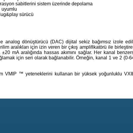
rasyon sabitlerini sistem üzerinde depolama
 uyumlu
lug&play sürücü
 analog dönüştürücü (DAC) dijital sekiz bağımsız izole edi
lim aralıkları için izin veren bir çıkış amplifikatörü ile birleşti
 ±20 mA aralığında hassas akımını sağlar. Her kanal benzersi
ağlamak için seri olarak bağlanabilir. Örneğin, kanal 1 ve 2 (0-
am VMIP ™ yeteneklerini kullanan bir yüksek yoğunluklu VXI