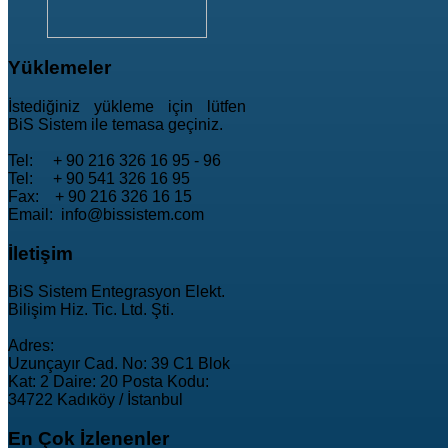
Yüklemeler
İstediğiniz yükleme için lütfen
BiS Sistem ile temasa geçiniz.
Tel: + 90 216 326 16 95 - 96
Tel: + 90 541 326 16 95
Fax: + 90 216 326 16 15
Email: info@bissistem.com
İletişim
BiS Sistem Entegrasyon Elekt.
Bilişim Hiz. Tic. Ltd. Şti.
Adres:
Uzunçayır Cad. No: 39 C1 Blok
Kat: 2 Daire: 20 Posta Kodu:
34722 Kadıköy / İstanbul
En
Çok İzlenenler