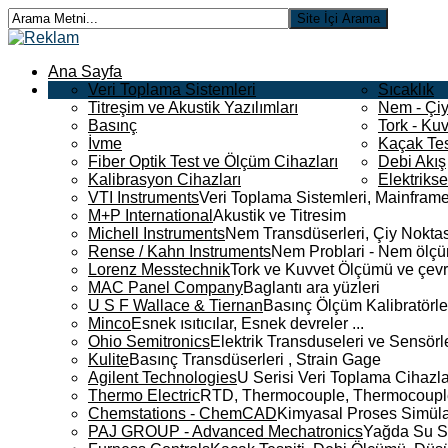
Ana Sayfa
Veri Toplama Sistemleri
Sıcaklık
Titreşim ve Akustik Yazılımları
Nem - Çiy
Basınç
Tork - Kuv
İvme
Kaçak Tes
Fiber Optik Test ve Ölçüm Cihazları
Debi Akış
Kalibrasyon Cihazları
Elektriks
VTI Instruments
Veri Toplama Sistemleri, Mainframe
M+P International
Akustik ve Titresim
Michell Instruments
Nem Transdüserleri, Çiy Noktası
Rense / Kahn Instruments
Nem Problari - Nem ölçüm
Lorenz Messtechnik
Tork ve Kuvvet Ölçümü ve çevr
MAC Panel Company
Baglantı ara yüzleri
U S F Wallace & Tiernan
Basınç Ölçüm Kalibratörle
Minco
Esnek ısıtıcılar, Esnek devreler ...
Ohio Semitronics
Elektrik Transduseleri ve Sensörler
Kulite
Basınç Transdüserleri , Strain Gage
Agilent Technologies
U Serisi Veri Toplama Cihazla
Thermo Electric
RTD, Thermocouple, Thermocouple 
Chemstations - ChemCAD
Kimyasal Proses Simüla
PAJ GROUP - Advanced Mechatronics
Yağda Su S