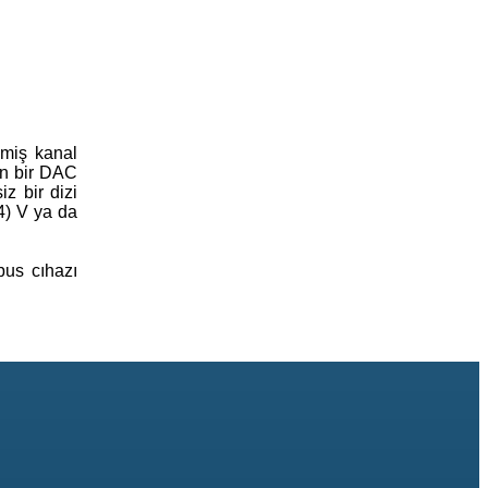
lmiş kanal
ren bir DAC
z bir dizi
64) V ya da
bus cıhazı