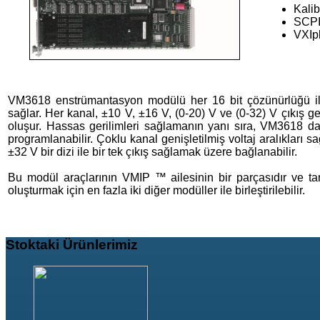
Kalib
SCPI
VXIp
VM3618 enstrümantasyon modülü her 16 bit çözünürlüğü ile
sağlar. Her kanal, ±10 V, ±16 V, (0-20) V ve (0-32) V çıkış geri
oluşur. Hassas gerilimleri sağlamanın yanı sıra, VM3618 da
programlanabilir. Çoklu kanal genişletilmiş voltaj aralıkları s
±32 V bir dizi ile bir tek çıkış sağlamak üzere bağlanabilir.
Bu modül araçlarının VMIP ™ ailesinin bir parçasıdır ve t
oluşturmak için en fazla iki diğer modüller ile birleştirilebilir.
Stoktaki
Ürünlerimiz