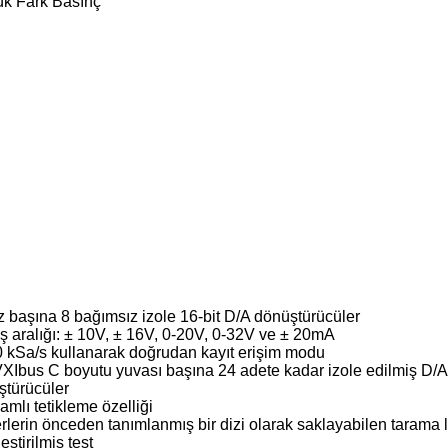
ük Fark Basınç
 başına 8 bağımsız izole 16-bit D/A dönüştürücüler
ış aralığı: ± 10V, ± 16V, 0-20V, 0-32V ve ± 20mA
 kSa/s kullanarak doğrudan kayıt erişim modu
XIbus C boyutu yuvası başına 24 adete kadar izole edilmiş D/A
ştürücüler
mlı tetikleme özelliği
lerin önceden tanımlanmış bir dizi olarak saklayabilen tarama lis
leştirilmiş test