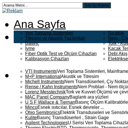
Ana Sayfa
Veri Toplama Sistemleri
Sıcaklık
Titreşim ve Akustik Yazılımları
Nem - Çiy
Basınç
Tork - Kuv
İvme
Kaçak Tes
Fiber Optik Test ve Ölçüm Cihazları
Debi Akış
Kalibrasyon Cihazları
Elektriks
VTI Instruments
Veri Toplama Sistemleri, Mainframe
M+P International
Akustik ve Titresim
Michell Instruments
Nem Transdüserleri, Çiy Noktası
Rense / Kahn Instruments
Nem Problari - Nem ölçüm
Lorenz Messtechnik
Tork ve Kuvvet Ölçümü ve çevr
MAC Panel Company
Baglantı ara yüzleri
U S F Wallace & Tiernan
Basınç Ölçüm Kalibratörle
Minco
Esnek ısıtıcılar, Esnek devreler ...
Ohio Semitronics
Elektrik Transduseleri ve Sensörler
Kulite
Basınç Transdüserleri , Strain Gage
Agilent Technologies
U Serisi Veri Toplama Cihazla
Thermo Electric
RTD, Thermocouple, Thermocouple 