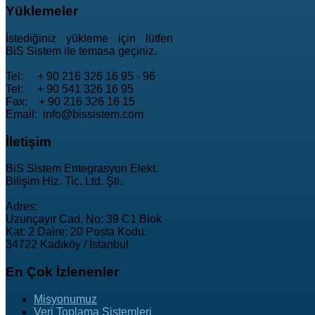
Yüklemeler
İstediğiniz yükleme için lütfen
BiS Sistem ile temasa geçiniz.
Tel: + 90 216 326 16 95 - 96
Tel: + 90 541 326 16 95
Fax: + 90 216 326 16 15
Email: info@bissistem.com
İletişim
BiS Sistem Entegrasyon Elekt.
Bilişim Hiz. Tic. Ltd. Şti.
Adres:
Uzunçayır Cad. No: 39 C1 Blok
Kat: 2 Daire: 20 Posta Kodu:
34722 Kadıköy / İstanbul
En
Çok İzlenenler
Misyonumuz
Veri Toplama Sistemleri