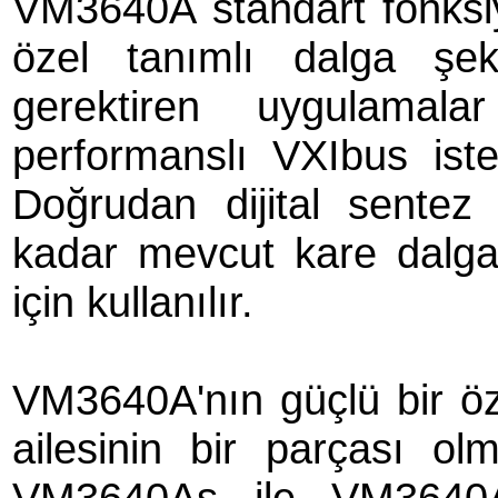
VM3640A standart fonksiy
özel tanımlı dalga şeki
gerektiren uygulamal
performanslı VXIbus iste
Doğrudan dijital sente
kadar mevcut kare dalgal
için kullanılır.
VM3640A'nın güçlü bir öz
ailesinin bir parçası olm
VM3640As ile VM3640A 