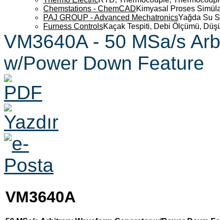
Chemstations - ChemCAD
Kimyasal Proses Simüla
PAJ GROUP - Advanced Mechatronics
Yağda Su S
Furness Controls
Kaçak Tespiti, Debi Ölçümü, Düş
VM3640A - 50 MSa/s Arb
w/Power Down Feature
VM3640A