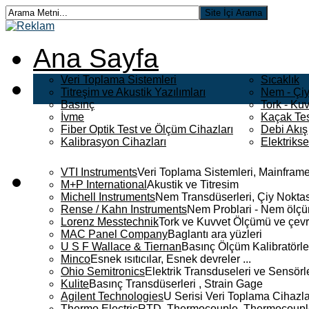
Ana Sayfa
Veri Toplama Sistemleri
Sıcaklık
Titreşim ve Akustik Yazılımları
Nem - Çiy
Basınç
Tork - Kuv
İvme
Kaçak Tes
Fiber Optik Test ve Ölçüm Cihazları
Debi Akış
Kalibrasyon Cihazları
Elektriks
VTI Instruments
Veri Toplama Sistemleri, Mainframe
M+P International
Akustik ve Titresim
Michell Instruments
Nem Transdüserleri, Çiy Noktası
Rense / Kahn Instruments
Nem Problari - Nem ölçüm
Lorenz Messtechnik
Tork ve Kuvvet Ölçümü ve çevr
MAC Panel Company
Baglantı ara yüzleri
U S F Wallace & Tiernan
Basınç Ölçüm Kalibratörle
Minco
Esnek ısıtıcılar, Esnek devreler ...
Ohio Semitronics
Elektrik Transduseleri ve Sensörler
Kulite
Basınç Transdüserleri , Strain Gage
Agilent Technologies
U Serisi Veri Toplama Cihazla
Thermo Electric
RTD, Thermocouple, Thermocouple 