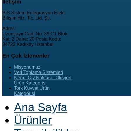
İletişim
BiS Sistem Entegrasyon Elekt.
Bilişim Hiz. Tic. Ltd. Şti.
Adres:
Uzunçayır Cad. No: 39 C1 Blok
Kat: 2 Daire: 20 Posta Kodu:
34722 Kadıköy / İstanbul
En
Çok İzlenenler
Misyonumuz
Veri Toplama Sistemleri
Nem - Çiy Noktası - Oksijen
Ürün Kategorisi
Tork Kuvvet Ürün
Kategorisi
Ana Sayfa
Ürünler