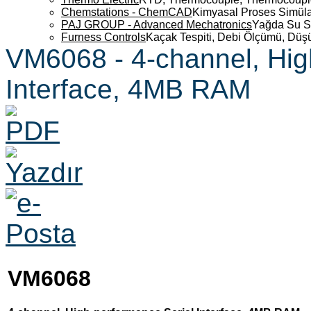
Chemstations - ChemCAD
Kimyasal Proses Simüla
PAJ GROUP - Advanced Mechatronics
Yağda Su S
Furness Controls
Kaçak Tespiti, Debi Ölçümü, Düş
VM6068 - 4-channel, Hig
Interface, 4MB RAM
VM6068