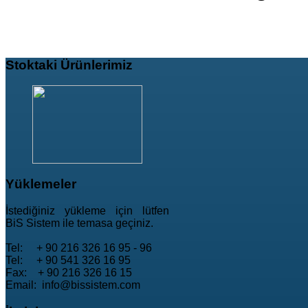
Stoktaki
Ürünlerimiz
Yüklemeler
İstediğiniz yükleme için lütfen
BiS Sistem ile temasa geçiniz.
Tel: + 90 216 326 16 95 - 96
Tel: + 90 541 326 16 95
Fax: + 90 216 326 16 15
Email: info@bissistem.com