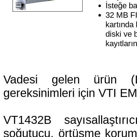
İsteğe ba
32 MB FIF
kartında 
diski ve 
kayıtları
Vadesi gelen ürün (
gereksinimleri için VTI EM
VT1432B sayısallaştır
soğutucu, örtüşme koruma