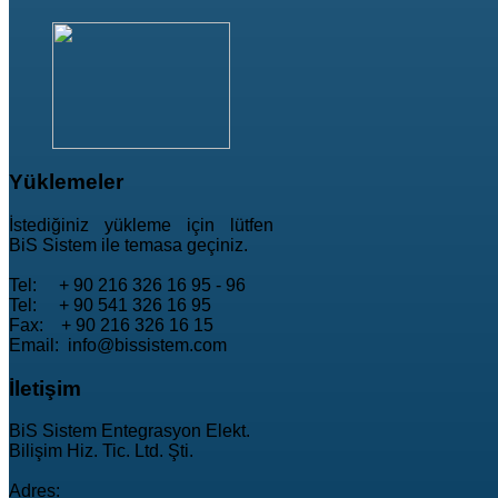
Yüklemeler
İstediğiniz yükleme için lütfen
BiS Sistem ile temasa geçiniz.
Tel: + 90 216 326 16 95 - 96
Tel: + 90 541 326 16 95
Fax: + 90 216 326 16 15
Email: info@bissistem.com
İletişim
BiS Sistem Entegrasyon Elekt.
Bilişim Hiz. Tic. Ltd. Şti.
Adres: