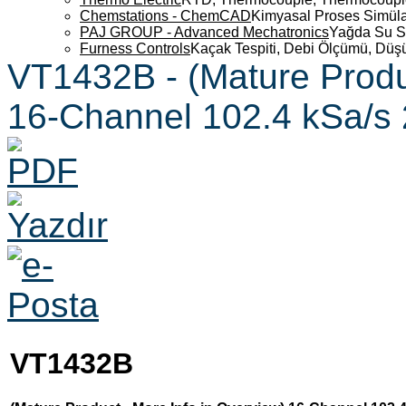
Chemstations - ChemCAD
Kimyasal Proses Simüla
PAJ GROUP - Advanced Mechatronics
Yağda Su S
Furness Controls
Kaçak Tespiti, Debi Ölçümü, Düş
VT1432B - (Mature Produc
16-Channel 102.4 kSa/s 2
VT1432B