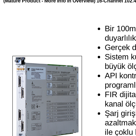
(Mature Product - More Info in Overview) 16-Channel 102.4
Bir 100mV
duyarlılı
Gerçek de
Sistem k
büyük öl
API kontro
programla
FIR dijit
kanal ölç
Şarj giriş
azaltmak
ile çokl