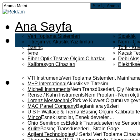
Ana Sayfa
Veri Toplama Sistemleri
Sıcaklık
Titreşim ve Akustik Yazılımları
Nem - Çiy
Basınç
Tork - Kuv
İvme
Kaçak Tes
Fiber Optik Test ve Ölçüm Cihazları
Debi Akış
Kalibrasyon Cihazları
Elektriks
VTI Instruments
Veri Toplama Sistemleri, Mainframe
M+P International
Akustik ve Titresim
Michell Instruments
Nem Transdüserleri, Çiy Noktası
Rense / Kahn Instruments
Nem Problari - Nem ölçüm
Lorenz Messtechnik
Tork ve Kuvvet Ölçümü ve çevr
MAC Panel Company
Baglantı ara yüzleri
U S F Wallace & Tiernan
Basınç Ölçüm Kalibratörle
Minco
Esnek ısıtıcılar, Esnek devreler ...
Ohio Semitronics
Elektrik Transduseleri ve Sensörler
Kulite
Basınç Transdüserleri , Strain Gage
Agilent Technologies
U Serisi Veri Toplama Cihazla
Thermo Electric
RTD, Thermocouple, Thermocouple 