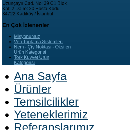
Uzunçayır Cad. No: 39 C1 Blok
Kat: 2 Daire: 20 Posta Kodu:
34722 Kadıköy / İstanbul
En
Çok İzlenenler
Misyonumuz
Veri Toplama Sistemleri
Nem - Çiy Noktası - Oksijen
Ürün Kategorisi
Tork Kuvvet Ürün
Kategorisi
Ana Sayfa
Ürünler
Temsilcilikler
Yeteneklerimiz
Referanslarımız