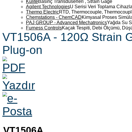
Kulite
Basınç Transdüserleri , Strain Gage
Agilent Technologies
U Serisi Veri Toplama Cihazla
Thermo Electric
RTD, Thermocouple, Thermocouple 
Chemstations - ChemCAD
Kimyasal Proses Simüla
PAJ GROUP - Advanced Mechatronics
Yağda Su S
Furness Controls
Kaçak Tespiti, Debi Ölçümü, Düş
VT1506A - 120Ω Strain G
Plug-on
VT1506A