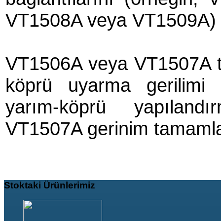
VT1508A veya VT1509A) 
VT1506A veya VT1507A tü
köprü uyarma gerilimi 
yarım-köprü yapıland
VT1507A gerinim tamamla
Stoktaki
Ürünlerimiz