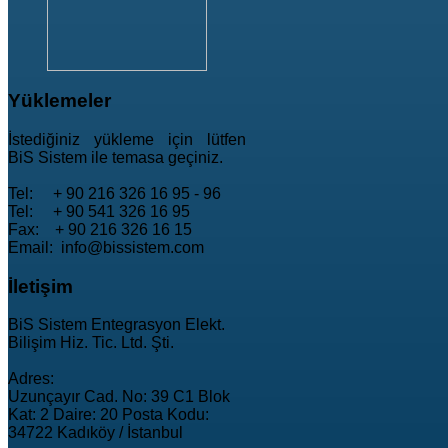
Yüklemeler
İstediğiniz yükleme için lütfen
BiS Sistem ile temasa geçiniz.
Tel: + 90 216 326 16 95 - 96
Tel: + 90 541 326 16 95
Fax: + 90 216 326 16 15
Email: info@bissistem.com
İletişim
BiS Sistem Entegrasyon Elekt.
Bilişim Hiz. Tic. Ltd. Şti.
Adres:
Uzunçayır Cad. No: 39 C1 Blok
Kat: 2 Daire: 20 Posta Kodu:
34722 Kadıköy / İstanbul