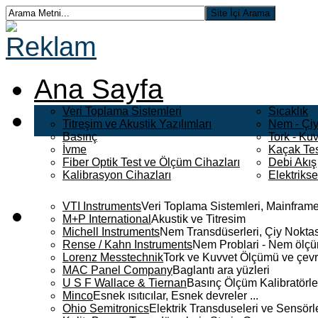
Ana Sayfa
Veri Toplama Sistemleri
Sıcaklık
Titreşim ve Akustik Yazılımları
Nem - Çiy
Basınç
Tork - Kuv
İvme
Kaçak Tes
Fiber Optik Test ve Ölçüm Cihazları
Debi Akış
Kalibrasyon Cihazları
Elektriks
VTI Instruments
Veri Toplama Sistemleri, Mainframe
M+P International
Akustik ve Titresim
Michell Instruments
Nem Transdüserleri, Çiy Noktası
Rense / Kahn Instruments
Nem Problari - Nem ölçüm
Lorenz Messtechnik
Tork ve Kuvvet Ölçümü ve çevr
MAC Panel Company
Baglantı ara yüzleri
U S F Wallace & Tiernan
Basınç Ölçüm Kalibratörle
Minco
Esnek ısıtıcılar, Esnek devreler ...
Ohio Semitronics
Elektrik Transduseleri ve Sensörler