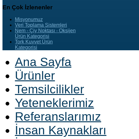
En
Çok İzlenenler
Misyonumuz
Veri Toplama Sistemleri
Nem - Çiy Noktası - Oksijen
Ürün Kategorisi
Tork Kuvvet Ürün
Kategorisi
Ana Sayfa
Ürünler
Temsilcilikler
Yeteneklerimiz
Referanslarımız
İnsan Kaynakları