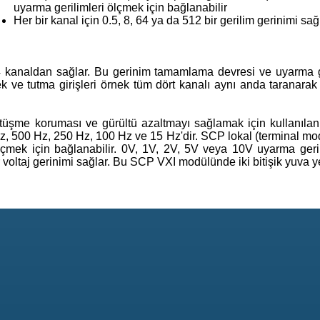
uyarma gerilimleri ölçmek için bağlanabilir
Her bir kanal için 0.5, 8, 64 ya da 512 bir gerilim gerinimi sağ
 kanaldan sağlar. Bu gerinim tamamlama devresi ve uyarma ge
ek ve tutma girişleri örnek tüm dört kanalı aynı anda taranarak
rtüşme koruması ve gürültü azaltmayı sağlamak için kullanılan b
 kHz, 500 Hz, 250 Hz, 100 Hz ve 15 Hz'dir. SCP lokal (terminal m
lçmek için bağlanabilir. 0V, 1V, 2V, 5V veya 10V uyarma geril
 voltaj gerinimi sağlar. Bu SCP VXI modülünde iki bitişik yuva yer