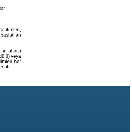
lar
rilimleri,
 başlatılan
ir altıncı
odülü) veya
imleri her
 alır.