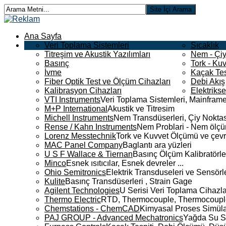
Ana Sayfa
Veri Toplama Sistemleri
Sıcaklık
Titreşim ve Akustik Yazılımları
Nem - Çiy
Basınç
Tork - Kuv
İvme
Kaçak Tes
Fiber Optik Test ve Ölçüm Cihazları
Debi Akış
Kalibrasyon Cihazları
Elektriks
VTI Instruments
Veri Toplama Sistemleri, Mainframe
M+P International
Akustik ve Titresim
Michell Instruments
Nem Transdüserleri, Çiy Noktası
Rense / Kahn Instruments
Nem Problari - Nem ölçüm
Lorenz Messtechnik
Tork ve Kuvvet Ölçümü ve çevr
MAC Panel Company
Baglantı ara yüzleri
U S F Wallace & Tiernan
Basınç Ölçüm Kalibratörle
Minco
Esnek ısıtıcılar, Esnek devreler ...
Ohio Semitronics
Elektrik Transduseleri ve Sensörler
Kulite
Basınç Transdüserleri , Strain Gage
Agilent Technologies
U Serisi Veri Toplama Cihazla
Thermo Electric
RTD, Thermocouple, Thermocouple 
Chemstations - ChemCAD
Kimyasal Proses Simüla
PAJ GROUP - Advanced Mechatronics
Yağda Su S