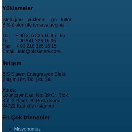
Yüklemeler
İstediğiniz yükleme için lütfen
BiS Sistem ile temasa geçiniz.
Tel: + 90 216 326 16 95 - 96
Tel: + 90 541 326 16 95
Fax: + 90 216 326 16 15
Email: info@bissistem.com
İletişim
BiS Sistem Entegrasyon Elekt.
Bilişim Hiz. Tic. Ltd. Şti.
Adres:
Uzunçayır Cad. No: 39 C1 Blok
Kat: 2 Daire: 20 Posta Kodu:
34722 Kadıköy / İstanbul
En
Çok İzlenenler
Misyonumuz