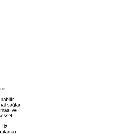
rme
nabilir
anal sağlar
ruması ve
Bessel
5 Hz
lgılama)