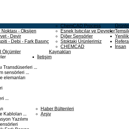
ChemCAD Process
Ürünle
 Noktası - Oksijen
Esnek Isıtıcılar ve Devreler
Temsilc
vet - Devir
Diğer Sensörler
Yenilik
piti - Debi - Fark Basınç
Stoktaki Ürünlerimiz
Refera
CHEMCAD
İnsan
el Ölçümler
Kaynakları
ler
İletişim
 Transdüserleri ...
 sensörleri ...
e elemanları
ri
i ...
rı
Haber Bültenleri
Kabloları ...
Arşiv
syon Yazılımı
ensörleri