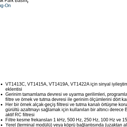
ük Fark Basınç
lug-On
VT1413C, VT1415A, VT1419A, VT1422A için sinyal iyileşti
eklentisi
Gerinim tamamlama devresi ve uyarma gerilimleri, programla
filtre ve örnek ve tutma devresi ile gerinim ölçümlerini dört k
Her bir örnek alçak-geçiş filtresi ve tutma kanalı örtüşme ko
gürültü azaltmayı sağlamak için kullanılan bir altıncı derece 
aktif RC filtresi
Filtre kesme frekansları 1 kHz, 500 Hz, 250 Hz, 100 Hz ve 1
Yerel (terminal modülü) veya köprü bağlantısında (uzaktan a